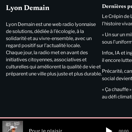
Dernières p
Lyon Demain
Le Crépin de 
l’histoire viva
Lyon Demain est une web radio lyonnaise
de solutions, dédiée à l’écologie, à la
« Un sur un mi
solidarité et au vivre-ensemble, avec un
sous l’unifor
regard positif sur l’actualité locale.
Chaque jour, la radio met en avant des
Infox, IA et i
initiatives citoyennes, associatives et
il encore lutte
culturelles qui améliorent la qualité de vie et
Précarité, cani
préparent une ville plus juste et plus durable.
social devient
« Ça chauffe »
au défi clima
Pour le plaisir
00:00