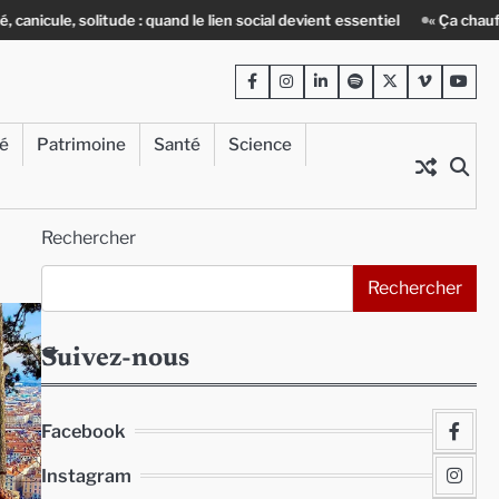
solitude : quand le lien social devient essentiel
« Ça chauffe » : des a
Facebook
Instagram
LinkedIn
Spotify
Twitter
Viméo
Yout
té
Patrimoine
Santé
Science
Rechercher
Rechercher
Suivez-nous
Facebook
Instagram