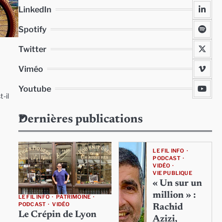
LinkedIn
Spotify
Twitter
Viméo
Youtube
-il
Dernières publications
LE FIL INFO
PODCAST
VIDÉO
VIE PUBLIQUE
« Un sur un
million » :
LE FIL INFO
PATRIMOINE
PODCAST
VIDÉO
Rachid
Le Crépin de Lyon
Azizi,