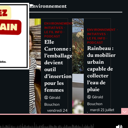
Environnement
ENVIRONNEMENT
INITIATIVES
ENVIRONNEMENT
LE FIL INFO
INITIATIVES
PODCAST
LE FIL INFO
Elle
PODCAST
Rainbeau :
Cartonne :
du mobilier
l’emballage
urbain
devient
capable de
outil
collecter
d’insertion
l’eau de
pour les
pluie
femmes
Gérald
Gérald
Bouchon
Bouchon
mardi 21 juillet
vendredi 24
2026 11:44
juillet 2026
11:29