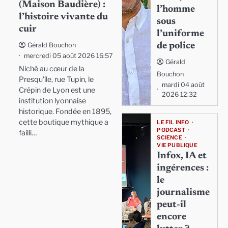
(Maison Baudière) :
l’homme
l’histoire vivante du
sous
cuir
l’uniforme
de police
Gérald Bouchon
mercredi 05 août 2026 16:57
Gérald
Niché au cœur de la
Bouchon
Presqu'île, rue Tupin, le
mardi 04 août
Crépin de Lyon est une
2026 12:32
institution lyonnaise
historique. Fondée en 1895,
cette boutique mythique a
LE FIL INFO
PODCAST
failli…
SCIENCE
VIE PUBLIQUE
Infox, IA et
ingérences :
le
journalisme
peut-il
encore