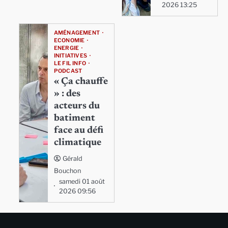
2026 13:25
AMÉNAGEMENT
ECONOMIE
ENERGIE
INITIATIVES
LE FIL INFO
PODCAST
« Ça chauffe
» : des
acteurs du
batiment
face au défi
climatique
Gérald
Bouchon
samedi 01 août
2026 09:56