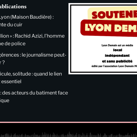
ublications
Lyon (Maison Baudière) :
nte du cuir
llion » : Rachid Azizi, l’homme
me de police
ngérences : le journalisme peut-
r ?
cule, solitude : quand le lien
 essentiel
 : des acteurs du batiment face
tique