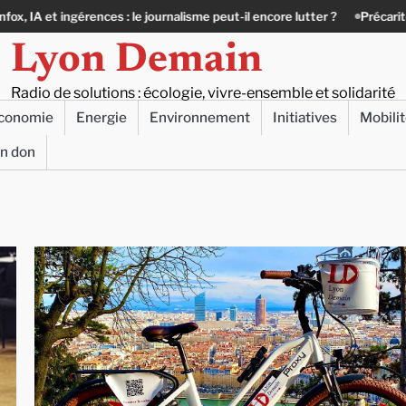
ngérences : le journalisme peut-il encore lutter ?
Précarité, canicule, 
Lyon Demain
Radio de solutions : écologie, vivre-ensemble et solidarité
conomie
Energie
Environnement
Initiatives
Mobili
un don