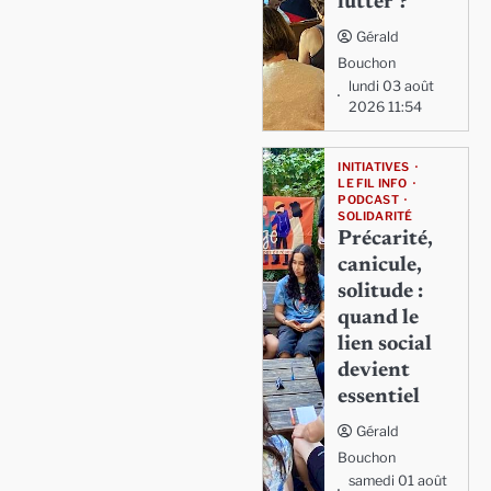
lutter ?
Gérald
Bouchon
lundi 03 août
2026 11:54
INITIATIVES
LE FIL INFO
PODCAST
SOLIDARITÉ
Précarité,
canicule,
solitude :
quand le
lien social
devient
essentiel
Gérald
Bouchon
samedi 01 août