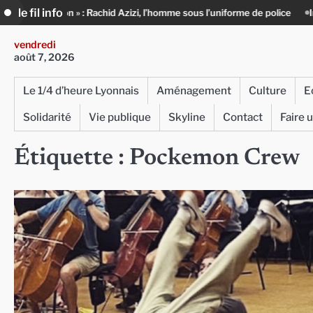
Skip
le fil info
illion » : Rachid Azizi, l’homme sous l’uniforme de police
Infox, IA et i
to
content
vendredi
août 7, 2026
Le 1/4 d’heure Lyonnais
Aménagement
Culture
E
Solidarité
Vie publique
Skyline
Contact
Faire 
Étiquette :
Pockemon Crew