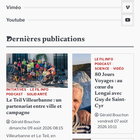
Viméo
Youtube
Dernières publications
LE FIL INFO
PODCAST
SCIENCE
VIDÉO
80 Jours
Voyages : au
cœur du
INITIATIVES
LE FIL INFO
Lengai avec
PODCAST
SOLIDARITÉ
Guy de Saint-
Le Teil Villeurbanne : un
Cyr
partenariat entre ville et
campagne
Gérald Bouchon
vendredi 07 août
Gérald Bouchon
2026 10:11
dimanche 09 août 2026 08:15
Villeurbanne et Le Teil, en