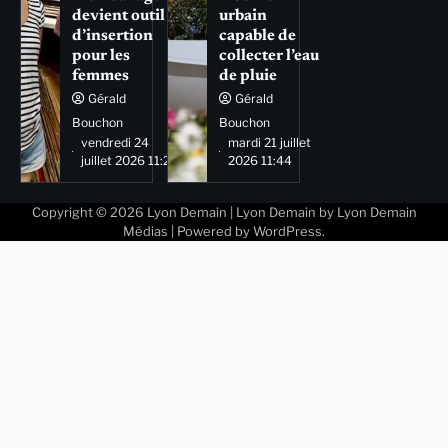
devient outil
urbain
d’insertion
capable de
pour les
collecter l’eau
femmes
de pluie
Gérald
Gérald
Bouchon
Bouchon
vendredi 24
mardi 21 juillet
juillet 2026 11:29
2026 11:44
Copyright © 2026
Lyon Demain
| Lyon Demain by
Lyon Demain
Médias
| Powered by
WordPress
.