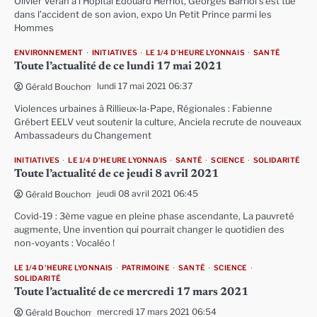
Olivier Véran à l’Hôpital Edouard Herriot, Georges Barriol s’est tué
dans l’accident de son avion, expo Un Petit Prince parmi les
Hommes
ENVIRONNEMENT
INITIATIVES
LE 1/4 D'HEURE LYONNAIS
SANTÉ
Toute l’actualité de ce lundi 17 mai 2021
lundi 17 mai 2021 06:37
Gérald Bouchon
Violences urbaines à Rillieux-la-Pape, Régionales : Fabienne
Grébert EELV veut soutenir la culture, Anciela recrute de nouveaux
Ambassadeurs du Changement
INITIATIVES
LE 1/4 D'HEURE LYONNAIS
SANTÉ
SCIENCE
SOLIDARITÉ
Toute l’actualité de ce jeudi 8 avril 2021
jeudi 08 avril 2021 06:45
Gérald Bouchon
Covid-19 : 3ème vague en pleine phase ascendante, La pauvreté
augmente, Une invention qui pourrait changer le quotidien des
non-voyants : Vocaléo !
LE 1/4 D'HEURE LYONNAIS
PATRIMOINE
SANTÉ
SCIENCE
SOLIDARITÉ
Toute l’actualité de ce mercredi 17 mars 2021
mercredi 17 mars 2021 06:54
Gérald Bouchon