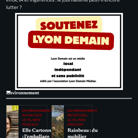
lutter ?
Environnement
ENVIRONNEMENT
ENVIRONNEMENT
INITIATIVES
INITIATIVES
LE FIL INFO
LE FIL INFO
PODCAST
PODCAST
Elle Cartonne
Rainbeau : du
: l’emballage
mobilier