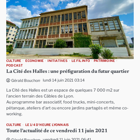
CULTURE
ECONOMIE
INITIATIVES
LE FIL INFO
PATRIMOINE
PODCAST
La Cité des Halles : une préfiguration du futur quartier
lundi 14 juin 2021 03:14
Gérald Bouchon
La Cité des Halles est un espace de quelques 7 000 m2 sur
l’ancien terrain des Câbles de Lyon.
Au programme bar associatif, food trucks, mini-concerts,
pétanque, ateliers d’art ou encore jardins partagés et même co-
working.
CULTURE
LE 1/4 D'HEURE LYONNAIS
Toute l’actualité de ce vendredi 11 juin 2021
vendredi 11 juin 2021 06:41
Gérald Bouchon