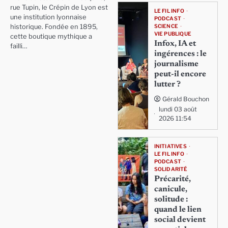
rue Tupin, le Crépin de Lyon est
LE FIL INFO
une institution lyonnaise
PODCAST
SCIENCE
historique. Fondée en 1895,
VIE PUBLIQUE
cette boutique mythique a
Infox, IA et
failli…
ingérences : le
journalisme
peut-il encore
lutter ?
Gérald Bouchon
lundi 03 août
2026 11:54
INITIATIVES
LE FIL INFO
PODCAST
SOLIDARITÉ
Précarité,
canicule,
solitude :
quand le lien
social devient