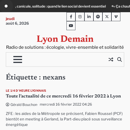
Skip
 : quand le lien social devient essentiel
« Ça chauffe » : des acteurs du batime
to
Facebook
Instagram
LinkedIn
Spotify
Twitter
Viméo
content
jeudi
août 6, 2026
Youtube
Lyon Demain
Radio de solutions : écologie, vivre-ensemble et solidarité
Étiquette :
nexans
LE 1/4 D'HEURE LYONNAIS
Toute l’actualité de ce mercredi 16 février 2022 à Lyon
mercredi 16 février 2022 04:26
Gérald Bouchon
ZFE : les aides de la Métropole se précisent, Fabien Roussel (PCF)
bientôt en meeting à Gerland, la Part-dieu placé sous surveillance
énergétique