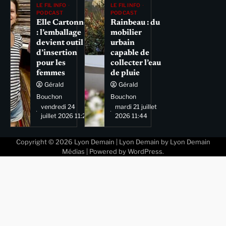
LE FIL INFO
LE FIL INFO
PODCAST
PODCAST
Elle Cartonne
Rainbeau : du
: l’emballage
mobilier
devient outil
urbain
d’insertion
capable de
pour les
collecter l’eau
femmes
de pluie
Gérald
Gérald
Bouchon
Bouchon
vendredi 24
mardi 21 juillet
juillet 2026 11:29
2026 11:44
Copyright © 2026
Lyon Demain
| Lyon Demain by
Lyon Demain
Médias
| Powered by
WordPress
.