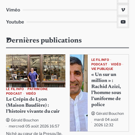
Viméo
Youtube
Dernières publications
LE FIL INFO
PODCAST
VIDÉO
VIE PUBLIQUE
« Un sur un
million » :
Rachid Azizi,
LE FIL INFO
PATRIMOINE
l’homme sous
PODCAST
VIDÉO
l’uniforme de
Le Crépin de Lyon
police
(Maison Baudière) :
l’histoire vivante du cuir
Gérald Bouchon
mardi 04 août
Gérald Bouchon
2026 12:32
mercredi 05 août 2026 16:57
Niché au cœur de la Presqu'île,