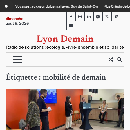
Skip
u cœur du Lengai avec Guy de Saint-Cyr
Le Crépin de Lyon (Maison Baudière) :
to
Facebook
Instagram
LinkedIn
Spotify
Twitter
Viméo
content
dimanche
août 9, 2026
Youtube
Lyon Demain
Radio de solutions : écologie, vivre-ensemble et solidarité
Étiquette :
mobilité de demain