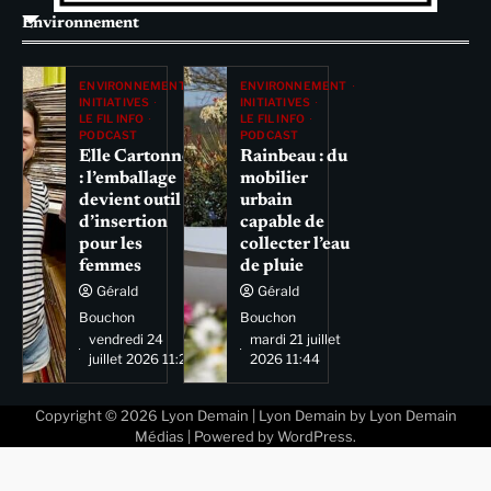
Environnement
ENVIRONNEMENT
ENVIRONNEMENT
INITIATIVES
INITIATIVES
LE FIL INFO
LE FIL INFO
PODCAST
PODCAST
Elle Cartonne
Rainbeau : du
: l’emballage
mobilier
devient outil
urbain
d’insertion
capable de
pour les
collecter l’eau
femmes
de pluie
Gérald
Gérald
Bouchon
Bouchon
vendredi 24
mardi 21 juillet
juillet 2026 11:29
2026 11:44
Copyright © 2026
Lyon Demain
| Lyon Demain by
Lyon Demain
Médias
| Powered by
WordPress
.