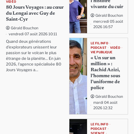
l’histoire
VIDÉO
vivante du cuir
80 Jours Voyages : au cœur
du Lengai avec Guy de
Gérald Bouchon
Saint-Cyr
mercredi 05 août
2026 16:57
Gérald Bouchon
vendredi 07 août 2026 10:11
Quand deux générations
LE FIL INFO
d'explorateurs unissent leur
PODCAST
VIDÉO
VIE PUBLIQUE
passion sur le volcan le plus
« Un sur un
étrange de la planète... En juin
million » :
2026, l'agence spécialisée 80
Rachid Azizi,
Jours Voyages a…
l’homme sous
l’uniforme de
police
Gérald Bouchon
mardi 04 août
2026 12:32
LE FIL INFO
PODCAST
SCIENCE