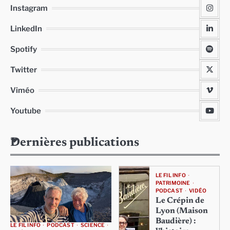
Instagram
LinkedIn
Spotify
Twitter
Viméo
Youtube
Dernières publications
LE FIL INFO
PATRIMOINE
PODCAST
VIDÉO
Le Crépin de
Lyon (Maison
Baudière) :
LE FIL INFO
PODCAST
SCIENCE