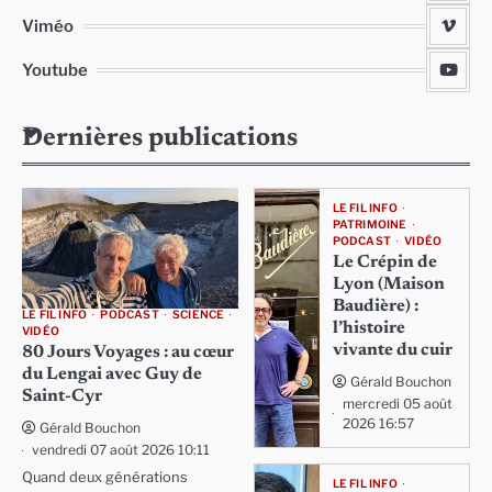
Viméo
Youtube
Dernières publications
LE FIL INFO
PATRIMOINE
PODCAST
VIDÉO
Le Crépin de
Lyon (Maison
Baudière) :
LE FIL INFO
PODCAST
SCIENCE
l’histoire
VIDÉO
vivante du cuir
80 Jours Voyages : au cœur
du Lengai avec Guy de
Gérald Bouchon
Saint-Cyr
mercredi 05 août
2026 16:57
Gérald Bouchon
vendredi 07 août 2026 10:11
Quand deux générations
LE FIL INFO