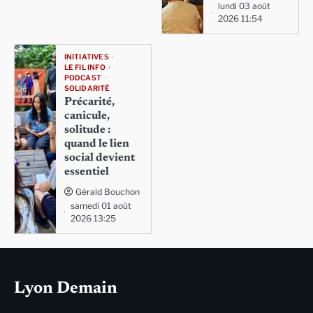
lundi 03 août
2026 11:54
INITIATIVES
LE FIL INFO
PODCAST
SOLIDARITÉ
Précarité,
canicule,
solitude :
quand le lien
social devient
essentiel
Gérald Bouchon
samedi 01 août
2026 13:25
Lyon Demain