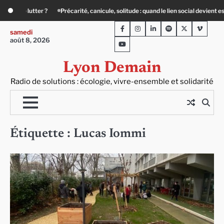
Skip
carité, canicule, solitude : quand le lien social devient essentiel
« Ça chauffe 
to
Facebook
Instagram
LinkedIn
Spotify
Twitter
Viméo
content
samedi
août 8, 2026
Youtube
Lyon Demain
Radio de solutions : écologie, vivre-ensemble et solidarité
Étiquette :
Lucas Iommi