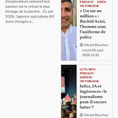
d'explorateurs unissent leur
PODCAST
VIDÉO
VIE PUBLIQUE
passion sur le volcan le plus
« Un sur un
étrange de la planète... En juin
million » :
2026, l'agence spécialisée 80
Rachid Azizi,
Jours Voyages a…
l’homme sous
l’uniforme de
police
Gérald Bouchon
mardi 04 août
2026 12:32
LE FIL INFO
PODCAST
SCIENCE
VIE PUBLIQUE
Infox, IA et
ingérences : le
journalisme
peut-il encore
lutter ?
Gérald Bouchon