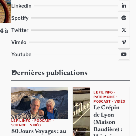
LinkedIn
Spotify
Twitter
4 à
Viméo
Youtube
Dernières publications
LE FIL INFO
PATRIMOINE
PODCAST
VIDÉO
Le Crépin
de Lyon
LE FIL INFO
PODCAST
(Maison
SCIENCE
VIDÉO
Baudière) :
80 Jours Voyages : au