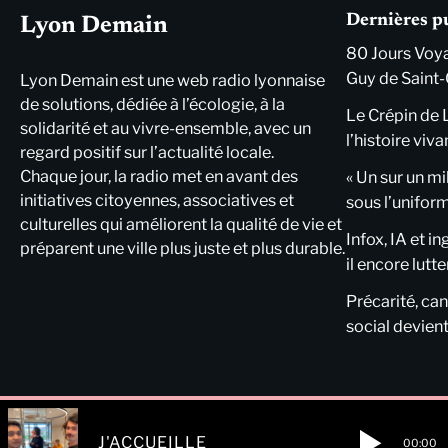
Dernières p
Lyon Demain
80 Jours Voya
Guy de Saint-
Lyon Demain est une web radio lyonnaise
de solutions, dédiée à l’écologie, à la
Le Crépin de 
solidarité et au vivre-ensemble, avec un
l’histoire viva
regard positif sur l’actualité locale.
Chaque jour, la radio met en avant des
« Un sur un mi
initiatives citoyennes, associatives et
sous l’unifor
culturelles qui améliorent la qualité de vie et
Infox, IA et i
préparent une ville plus juste et plus durable.
il encore lutte
Précarité, cani
social devient
J'ACCUEILLE
00:00