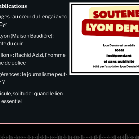
ublications
ges : au cœur du Lengai avec
Cyr
Lyon (Maison Baudière) :
nte du cuir
llion » : Rachid Azizi, l’homme
me de police
ngérences : le journalisme peut-
r ?
cule, solitude : quand le lien
 essentiel