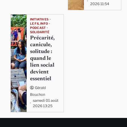
2026 11:54
INITIATIVES
LE FIL INFO
PODCAST
SOLIDARITÉ
Précarité,
canicule,
solitude :
quand le
lien social
devient
essentiel
Gérald
Bouchon
samedi 01 août
2026 13:25