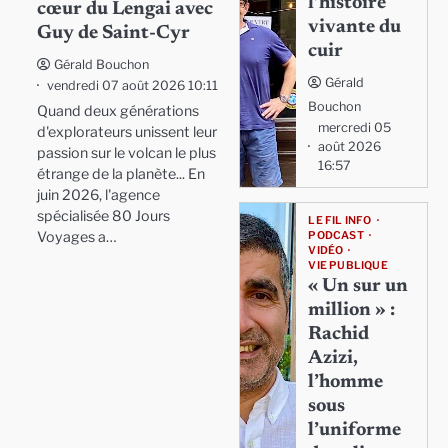
l’histoire
cœur du Lengai avec
vivante du
Guy de Saint-Cyr
cuir
Gérald Bouchon
Gérald
vendredi 07 août 2026 10:11
Bouchon
Quand deux générations
mercredi 05
d'explorateurs unissent leur
août 2026
passion sur le volcan le plus
16:57
étrange de la planète... En
juin 2026, l'agence
spécialisée 80 Jours
LE FIL INFO
Voyages a…
PODCAST
VIDÉO
VIE PUBLIQUE
« Un sur un
million » :
Rachid
Azizi,
l’homme
sous
l’uniforme