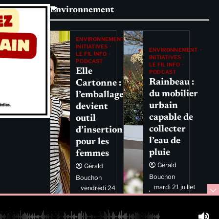
Environnement
ENVIRONNEMENT
INITIATIVES
ENVIRONNEMENT
LE FIL INFO
INITIATIVES
PODCAST
LE FIL INFO
Elle
PODCAST
Rainbeau :
Cartonne :
du mobilier
l’emballage
urbain
devient
capable de
outil
collecter
d’insertion
l’eau de
pour les
pluie
femmes
Gérald
Gérald
Bouchon
Bouchon
mardi 21 juillet
vendredi 24
2026 11:44
juillet 2026
11:29