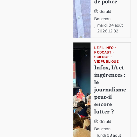
de police
Gérald
Bouchon
mardi 04 août
2026 12:32
LE FIL INFO
PODCAST
SCIENCE
VIE PUBLIQUE
Infox, IA et
ingérences :
le
journalisme
peut-il
encore
lutter ?
Gérald
Bouchon
lundi 03 août