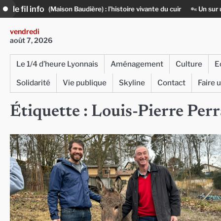
Skip
le fil info
 (Maison Baudière) : l’histoire vivante du cuir
« Un sur un million » : 
to
content
vendredi
août 7, 2026
Le 1/4 d’heure Lyonnais
Aménagement
Culture
E
Solidarité
Vie publique
Skyline
Contact
Faire 
Étiquette :
Louis-Pierre Per