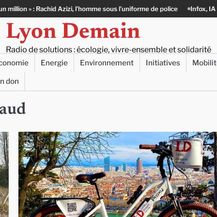
Rachid Azizi, l’homme sous l’uniforme de police
Infox, IA et ingérences 
Lyon Demain
Radio de solutions : écologie, vivre-ensemble et solidarité
conomie
Energie
Environnement
Initiatives
Mobili
un don
raud