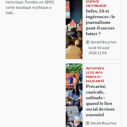
SCIENCE
historique. Fondée en 1895,
VIE PUBLIQUE
cette boutique mythique a
Infox, IA et
failli…
ingérences : le
journalisme
peut-il encore
lutter ?
Gérald Bouchon
lundi 03 août
2026 11:54
INITIATIVES
LE FIL INFO
PODCAST
SOLIDARITÉ
Précarité,
canicule,
solitude :
quand le lien
social devient
essentiel
Gérald Bouchon