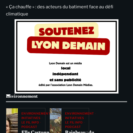
« Ça chauffe » : des acteurs du batiment face au défi
climatique
Environnement
ENVIRONNEMENT
ENVIRONNEMENT
INITIATIVES
INITIATIVES
LE FIL INFO
LE FIL INFO
PODCAST
PODCAST
Elle Cartonne
Rainbeau : du