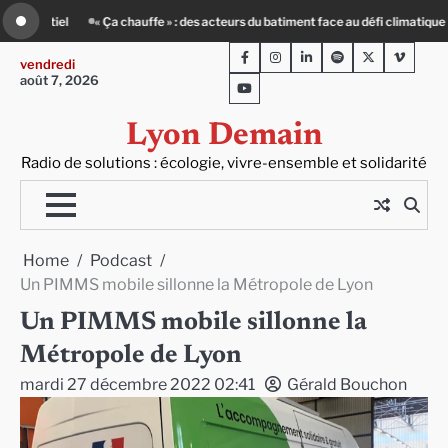
Skip
u batiment face au défi climatique
Entourage : un petit-déj contre l’isolement
to
Facebook
Instagram
LinkedIn
Spotify
Twitter
Viméo
content
vendredi
août 7, 2026
Youtube
Lyon Demain
Radio de solutions : écologie, vivre-ensemble et solidarité
Home
Podcast
Un PIMMS mobile sillonne la Métropole de Lyon
Un PIMMS mobile sillonne la
Métropole de Lyon
mardi 27 décembre 2022 02:41
Gérald Bouchon