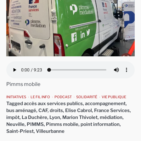
Pimms mobile
INITIATIVES
LE FIL INFO
PODCAST
SOLIDARITÉ
VIE PUBLIQUE
Tagged
accès aux services publics
,
accompagnement
,
bus aménagé
,
CAF
,
droits
,
Elise Cabrol
,
France Services
,
impôt
,
La Duchère
,
Lyon
,
Marion Thivolet
,
médiation
,
Neuville
,
PIMMS
,
Pimms mobile
,
point information
,
Saint-Priest
,
Villeurbanne