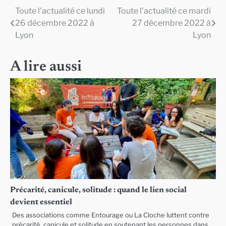
Toute l’actualité ce lundi
Toute l’actualité ce mardi
Navigation
26 décembre 2022 à
27 décembre 2022 à
de
Lyon
Lyon
l’article
A lire aussi
Précarité, canicule, solitude : quand le lien social
devient essentiel
Des associations comme Entourage ou La Cloche luttent contre
précarité, canicule et solitude en soutenant les personnes dans