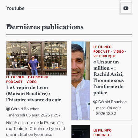
Youtube
Dernières publications
LE FIL INFO
PODCAST
VIDÉO
VIE PUBLIQUE
« Un sur un
million » :
Rachid Azizi,
LE FIL INFO
PATRIMOINE
l’homme sous
PODCAST
VIDÉO
l’uniforme de
Le Crépin de Lyon
police
(Maison Baudière) :
l’histoire vivante du cuir
Gérald Bouchon
mardi 04 août
Gérald Bouchon
2026 12:32
mercredi 05 août 2026 16:57
Niché au cœur de la Presqu'île,
rue Tupin, le Crépin de Lyon est
LE FIL INFO
une institution lyonnaise
PODCAST