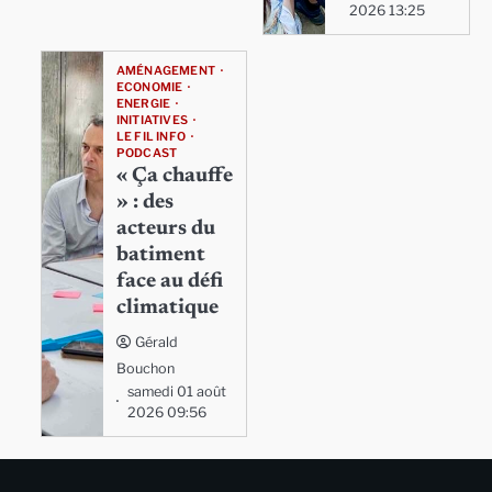
2026 13:25
AMÉNAGEMENT
ECONOMIE
ENERGIE
INITIATIVES
LE FIL INFO
PODCAST
« Ça chauffe
» : des
acteurs du
batiment
face au défi
climatique
Gérald
Bouchon
samedi 01 août
2026 09:56