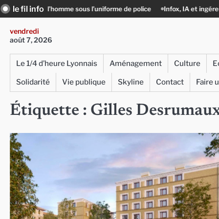
Skip
le fil info
i, l’homme sous l’uniforme de police
Infox, IA et ingérences : le journal
to
content
vendredi
août 7, 2026
Le 1/4 d’heure Lyonnais
Aménagement
Culture
E
Solidarité
Vie publique
Skyline
Contact
Faire 
Étiquette :
Gilles Desrumau