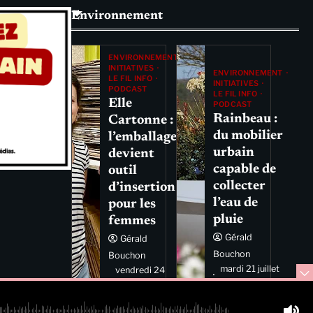
Environnement
ENVIRONNEMENT
INITIATIVES
ENVIRONNEMENT
LE FIL INFO
INITIATIVES
PODCAST
LE FIL INFO
Elle
PODCAST
Rainbeau :
Cartonne :
du mobilier
l’emballage
urbain
devient
capable de
outil
collecter
d’insertion
l’eau de
pour les
pluie
femmes
Gérald
Gérald
Bouchon
Bouchon
mardi 21 juillet
vendredi 24
2026 11:44
juillet 2026
11:29