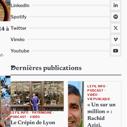
LinkedIn
Spotify
Twitter
24 à
Viméo
Youtube
st-
Dernières publications
LE FIL INFO
PODCAST
VIDÉO
VIE PUBLIQUE
« Un sur un
million » :
LE FIL INFO
PATRIMOINE
PODCAST
VIDÉO
Rachid
Le Crépin de Lyon
Azizi,