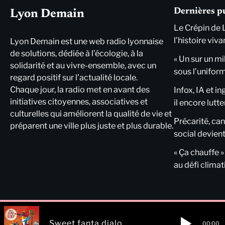
Dernières p
Lyon Demain
Le Crépin de 
l’histoire viva
Lyon Demain est une web radio lyonnaise
de solutions, dédiée à l’écologie, à la
« Un sur un mi
solidarité et au vivre-ensemble, avec un
sous l’unifor
regard positif sur l’actualité locale.
Chaque jour, la radio met en avant des
Infox, IA et i
initiatives citoyennes, associatives et
il encore lutte
culturelles qui améliorent la qualité de vie et
Précarité, cani
préparent une ville plus juste et plus durable.
social devient
« Ça chauffe »
au défi clima
Sweet fanta dialo
00:00