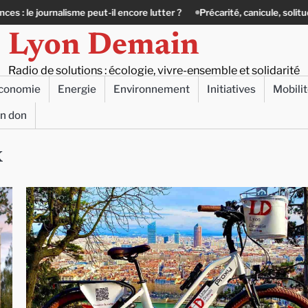
isme peut-il encore lutter ?
Précarité, canicule, solitude : quand le lie
Lyon Demain
Radio de solutions : écologie, vivre-ensemble et solidarité
conomie
Energie
Environnement
Initiatives
Mobili
un don
x