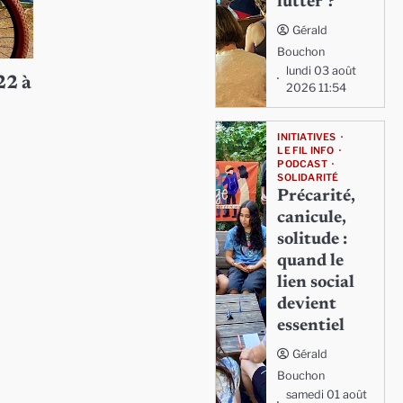
lutter ?
Gérald
Bouchon
lundi 03 août
22 à
2026 11:54
INITIATIVES
LE FIL INFO
PODCAST
SOLIDARITÉ
Précarité,
canicule,
solitude :
quand le
lien social
devient
essentiel
Gérald
Bouchon
samedi 01 août