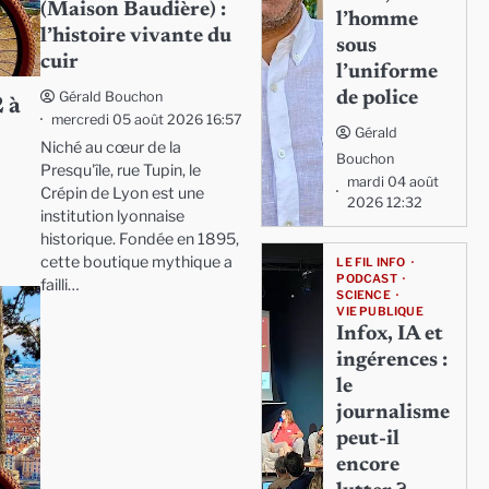
(Maison Baudière) :
l’homme
l’histoire vivante du
sous
cuir
l’uniforme
de police
Gérald Bouchon
 à
mercredi 05 août 2026 16:57
Gérald
Niché au cœur de la
Bouchon
Presqu'île, rue Tupin, le
mardi 04 août
Crépin de Lyon est une
2026 12:32
institution lyonnaise
historique. Fondée en 1895,
cette boutique mythique a
LE FIL INFO
PODCAST
failli…
SCIENCE
VIE PUBLIQUE
Infox, IA et
ingérences :
le
journalisme
peut-il
encore