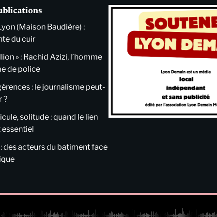
ublications
Lyon (Maison Baudière) :
nte du cuir
llion » : Rachid Azizi, l’homme
me de police
ngérences : le journalisme peut-
r ?
cule, solitude : quand le lien
 essentiel
 : des acteurs du batiment face
tique