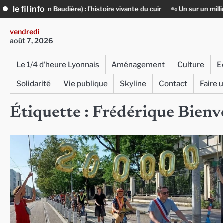
Skip
le fil info
dière) : l’histoire vivante du cuir
« Un sur un million » : Rachid Aziz
to
content
vendredi
août 7, 2026
Le 1/4 d’heure Lyonnais
Aménagement
Culture
E
Solidarité
Vie publique
Skyline
Contact
Faire 
Étiquette :
Frédérique Bien