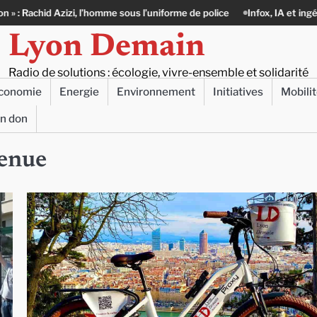
i, l’homme sous l’uniforme de police
Infox, IA et ingérences : le journal
Lyon Demain
Radio de solutions : écologie, vivre-ensemble et solidarité
conomie
Energie
Environnement
Initiatives
Mobili
un don
venue