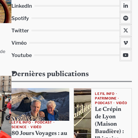
LinkedIn
Spotify
Twitter
Viméo
ide
Youtube
Dernières publications
LE FIL INFO
PATRIMOINE
PODCAST
VIDÉO
Le Crépin
de Lyon
LE FIL INFO
PODCAST
(Maison
SCIENCE
VIDÉO
Baudière) :
80 Jours Voyages : au