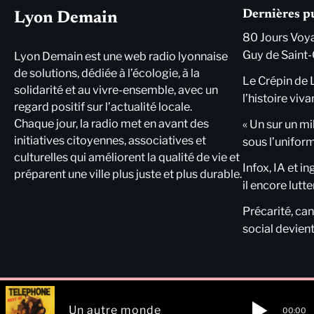
Dernières p
Lyon Demain
80 Jours Voya
Guy de Saint-
Lyon Demain est une web radio lyonnaise
de solutions, dédiée à l’écologie, à la
Le Crépin de 
solidarité et au vivre-ensemble, avec un
l’histoire viva
regard positif sur l’actualité locale.
Chaque jour, la radio met en avant des
« Un sur un mi
initiatives citoyennes, associatives et
sous l’unifor
culturelles qui améliorent la qualité de vie et
Infox, IA et i
préparent une ville plus juste et plus durable.
il encore lutte
Précarité, cani
social devient
Un autre monde
00:00