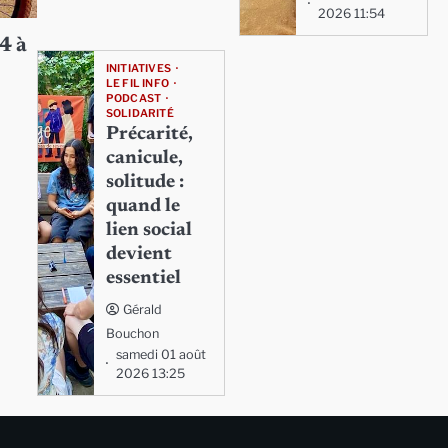
2026 11:54
4 à
INITIATIVES
LE FIL INFO
PODCAST
SOLIDARITÉ
Précarité,
canicule,
solitude :
quand le
lien social
devient
essentiel
Gérald
Bouchon
samedi 01 août
2026 13:25