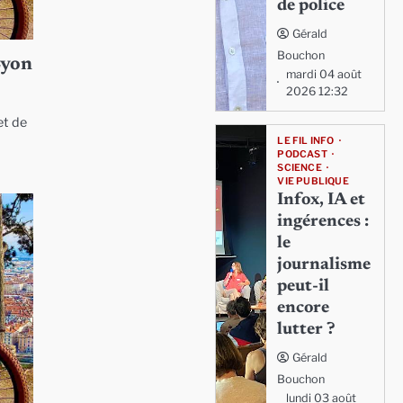
de police
Gérald
Bouchon
Lyon
mardi 04 août
2026 12:32
et de
LE FIL INFO
PODCAST
SCIENCE
VIE PUBLIQUE
Infox, IA et
ingérences :
le
journalisme
peut-il
encore
lutter ?
Gérald
Bouchon
lundi 03 août