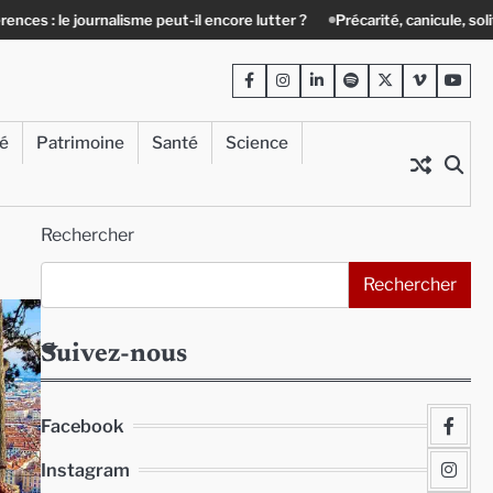
isme peut-il encore lutter ?
Précarité, canicule, solitude : quand le lie
Facebook
Instagram
LinkedIn
Spotify
Twitter
Viméo
Yout
té
Patrimoine
Santé
Science
Rechercher
Rechercher
Suivez-nous
Facebook
Instagram