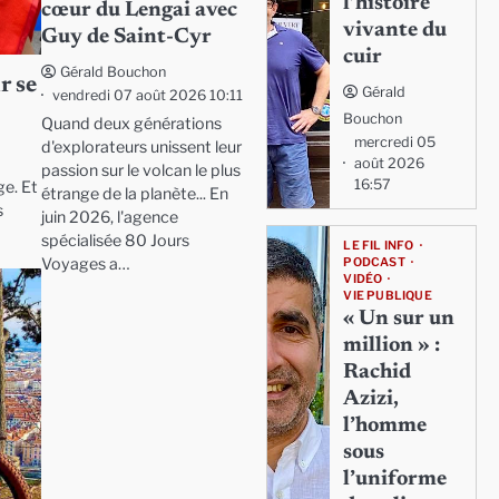
l’histoire
cœur du Lengai avec
vivante du
Guy de Saint-Cyr
cuir
Gérald Bouchon
r se
Gérald
vendredi 07 août 2026 10:11
Bouchon
Quand deux générations
mercredi 05
d'explorateurs unissent leur
août 2026
passion sur le volcan le plus
16:57
ge. Et
étrange de la planète... En
s
juin 2026, l'agence
spécialisée 80 Jours
LE FIL INFO
Voyages a…
PODCAST
VIDÉO
VIE PUBLIQUE
« Un sur un
million » :
Rachid
Azizi,
l’homme
sous
l’uniforme