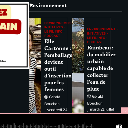
Environnement
ENVIRONNEMENT
INITIATIVES
ENVIRONNEMENT
LE FIL INFO
INITIATIVES
PODCAST
LE FIL INFO
Elle
PODCAST
Rainbeau :
Cartonne :
du mobilier
l’emballage
urbain
devient
capable de
outil
collecter
d’insertion
l’eau de
pour les
pluie
femmes
Gérald
Gérald
Bouchon
Bouchon
mardi 21 juillet
vendredi 24
2026 11:44
juillet 2026
11:29