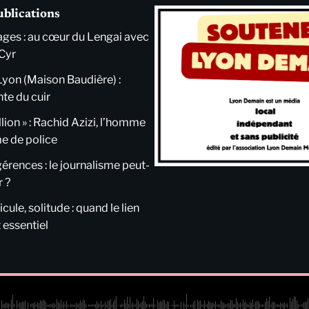
ublications
ges : au cœur du Lengai avec
Cyr
Lyon (Maison Baudière) :
nte du cuir
llion » : Rachid Azizi, l’homme
me de police
ngérences : le journalisme peut-
r ?
cule, solitude : quand le lien
 essentiel