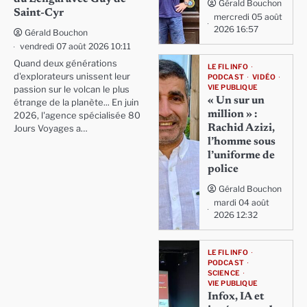
Gérald Bouchon
Saint-Cyr
mercredi 05 août
2026 16:57
Gérald Bouchon
vendredi 07 août 2026 10:11
Quand deux générations
LE FIL INFO
d'explorateurs unissent leur
PODCAST
VIDÉO
VIE PUBLIQUE
passion sur le volcan le plus
« Un sur un
étrange de la planète... En juin
million » :
2026, l'agence spécialisée 80
Rachid Azizi,
Jours Voyages a…
l’homme sous
l’uniforme de
police
Gérald Bouchon
mardi 04 août
2026 12:32
LE FIL INFO
PODCAST
SCIENCE
VIE PUBLIQUE
Infox, IA et