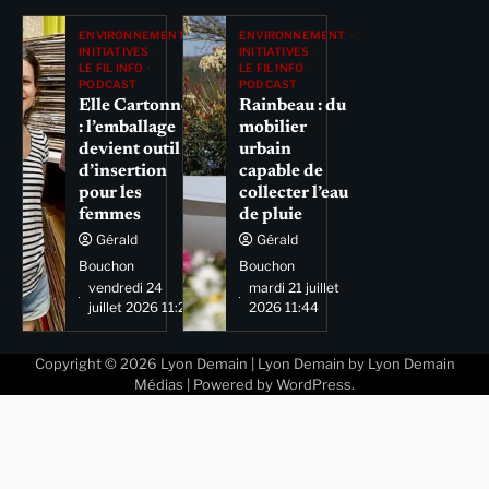
ENVIRONNEMENT
ENVIRONNEMENT
INITIATIVES
INITIATIVES
LE FIL INFO
LE FIL INFO
PODCAST
PODCAST
Elle Cartonne
Rainbeau : du
: l’emballage
mobilier
devient outil
urbain
d’insertion
capable de
pour les
collecter l’eau
femmes
de pluie
Gérald
Gérald
Bouchon
Bouchon
vendredi 24
mardi 21 juillet
juillet 2026 11:29
2026 11:44
Copyright © 2026
Lyon Demain
| Lyon Demain by
Lyon Demain
Médias
| Powered by
WordPress
.