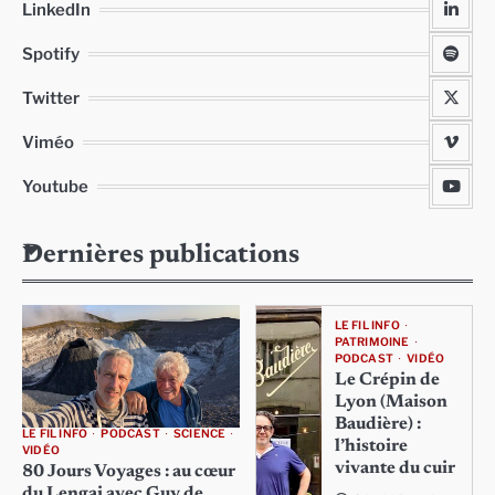
LinkedIn
Spotify
Twitter
Viméo
Youtube
Dernières publications
LE FIL INFO
PATRIMOINE
PODCAST
VIDÉO
Le Crépin de
Lyon (Maison
Baudière) :
LE FIL INFO
PODCAST
SCIENCE
l’histoire
VIDÉO
vivante du cuir
80 Jours Voyages : au cœur
du Lengai avec Guy de