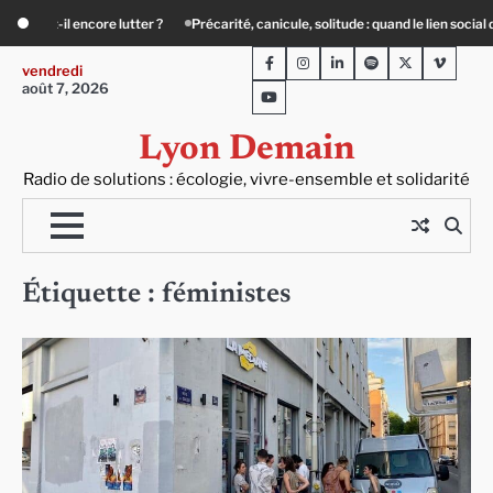
Skip
, solitude : quand le lien social devient essentiel
« Ça chauffe » : des acteurs
to
Facebook
Instagram
LinkedIn
Spotify
Twitter
Viméo
content
vendredi
août 7, 2026
Youtube
Lyon Demain
Radio de solutions : écologie, vivre-ensemble et solidarité
Étiquette :
féministes