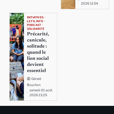
2026 11:54
INITIATIVES
LE FIL INFO
PODCAST
SOLIDARITÉ
Précarité,
canicule,
solitude :
quand le
lien social
devient
essentiel
Gérald
Bouchon
samedi 01 août
2026 13:25