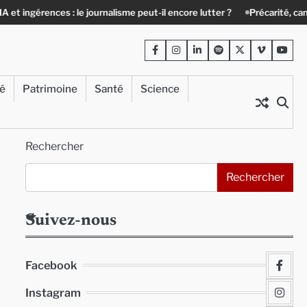
ences : le journalisme peut-il encore lutter ?
Précarité, canicule, soli
Facebook
Instagram
LinkedIn
Spotify
Twitter
Viméo
Yout
té
Patrimoine
Santé
Science
Rechercher
Rechercher
Suivez-nous
Facebook
Instagram