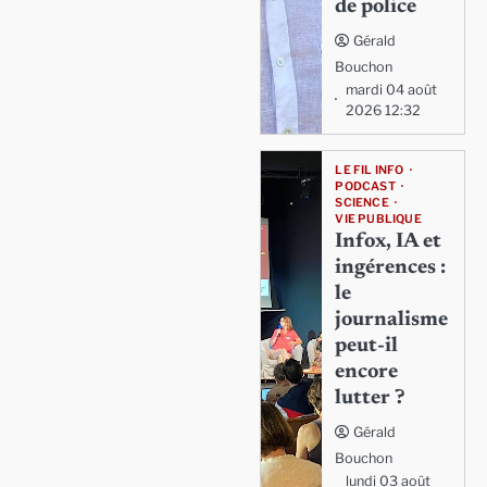
de police
Gérald
Bouchon
mardi 04 août
2026 12:32
LE FIL INFO
PODCAST
SCIENCE
VIE PUBLIQUE
Infox, IA et
ingérences :
le
journalisme
peut-il
encore
lutter ?
Gérald
Bouchon
lundi 03 août