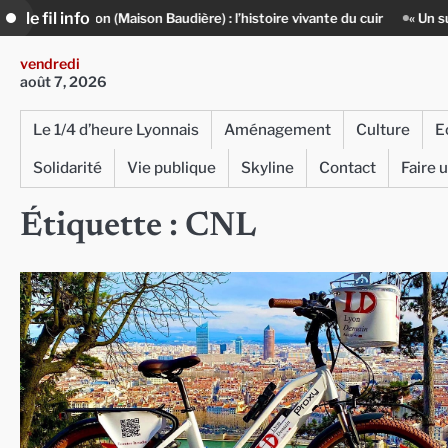
Skip
le fil info
e Lyon (Maison Baudière) : l’histoire vivante du cuir
« Un sur un milli
to
content
vendredi
août 7, 2026
Le 1/4 d’heure Lyonnais
Aménagement
Culture
E
Solidarité
Vie publique
Skyline
Contact
Faire 
Étiquette :
CNL