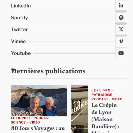
LinkedIn
Spotify
Twitter
Viméo
Youtube
Dernières publications
LE FIL INFO
PATRIMOINE
PODCAST
VIDÉO
Le Crépin
de Lyon
LE FIL INFO
PODCAST
(Maison
SCIENCE
VIDÉO
Baudière) :
80 Jours Voyages : au