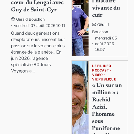
l’histoire
cœur du Lengai avec
vivante du
Guy de Saint-Cyr
cuir
Gérald Bouchon
Gérald
vendredi 07 août 2026 10:11
Bouchon
Quand deux générations
mercredi 05
d'explorateurs unissent leur
août 2026
passion sur le volcan le plus
16:57
étrange de la planète... En
juin 2026, l'agence
spécialisée 80 Jours
LE FIL INFO
Voyages a…
PODCAST
VIDÉO
VIE PUBLIQUE
« Un sur un
million » :
Rachid
Azizi,
l’homme
sous
l’uniforme