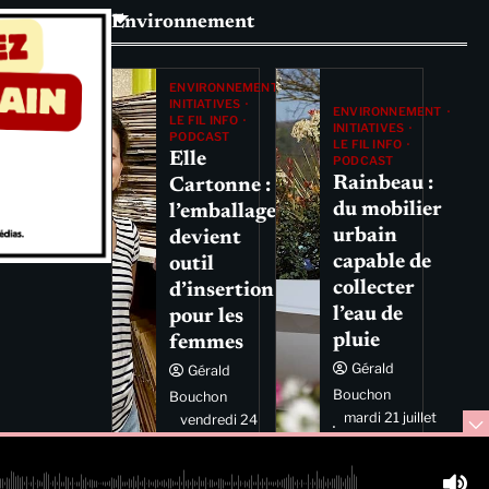
Environnement
ENVIRONNEMENT
INITIATIVES
ENVIRONNEMENT
LE FIL INFO
INITIATIVES
PODCAST
LE FIL INFO
Elle
PODCAST
Rainbeau :
Cartonne :
du mobilier
l’emballage
urbain
devient
capable de
outil
collecter
d’insertion
l’eau de
pour les
pluie
femmes
Gérald
Gérald
Bouchon
Bouchon
mardi 21 juillet
vendredi 24
2026 11:44
juillet 2026
11:29