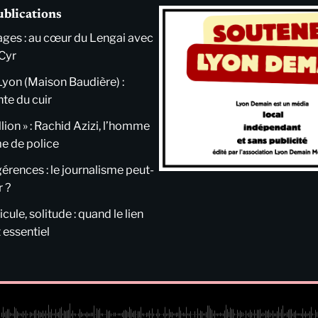
ublications
ges : au cœur du Lengai avec
Cyr
Lyon (Maison Baudière) :
nte du cuir
llion » : Rachid Azizi, l’homme
me de police
ngérences : le journalisme peut-
r ?
cule, solitude : quand le lien
 essentiel