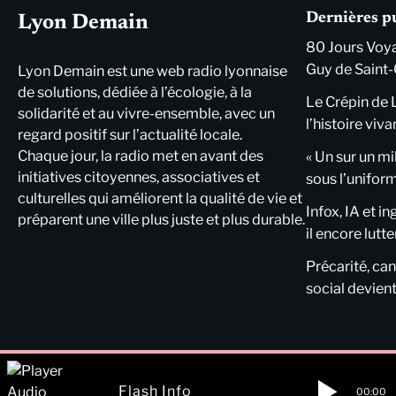
Dernières p
Lyon Demain
80 Jours Voya
Guy de Saint-
Lyon Demain est une web radio lyonnaise
de solutions, dédiée à l’écologie, à la
Le Crépin de 
solidarité et au vivre-ensemble, avec un
l’histoire viva
regard positif sur l’actualité locale.
Chaque jour, la radio met en avant des
« Un sur un mi
initiatives citoyennes, associatives et
sous l’unifor
culturelles qui améliorent la qualité de vie et
Infox, IA et i
préparent une ville plus juste et plus durable.
il encore lutte
Précarité, cani
social devient
Flash Info
00:00