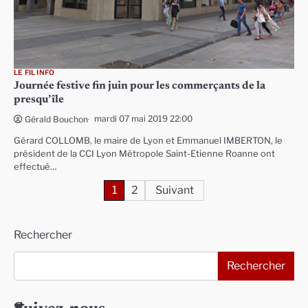
LE FIL INFO
Journée festive fin juin pour les commerçants de la
presqu’île
mardi 07 mai 2019 22:00
Gérald Bouchon
Gérard COLLOMB, le maire de Lyon et Emmanuel IMBERTON, le
président de la CCI Lyon Métropole Saint-Etienne Roanne ont
effectué…
Pagination
1
2
Suivant
des
Rechercher
publications
Rechercher