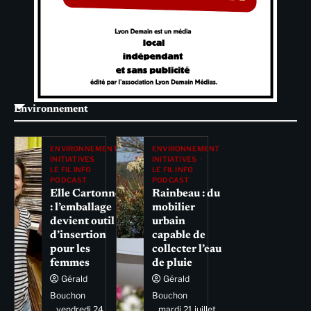
Environnement
ENVIRONNEMENT
ENVIRONNEMENT
INITIATIVES
INITIATIVES
LE FIL INFO
LE FIL INFO
PODCAST
PODCAST
Elle Cartonne
Rainbeau : du
: l’emballage
mobilier
devient outil
urbain
d’insertion
capable de
pour les
collecter l’eau
femmes
de pluie
Gérald
Gérald
Bouchon
Bouchon
vendredi 24
mardi 21 juillet