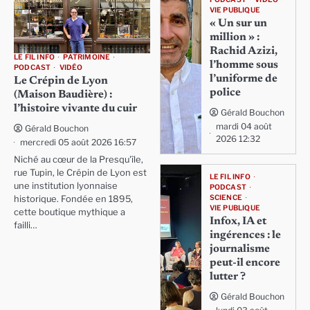
VIE PUBLIQUE
« Un sur un
million » :
Rachid Azizi,
LE FIL INFO
PATRIMOINE
l’homme sous
PODCAST
VIDÉO
l’uniforme de
Le Crépin de Lyon
police
(Maison Baudière) :
l’histoire vivante du cuir
Gérald Bouchon
mardi 04 août
Gérald Bouchon
2026 12:32
mercredi 05 août 2026 16:57
Niché au cœur de la Presqu'île,
rue Tupin, le Crépin de Lyon est
LE FIL INFO
une institution lyonnaise
PODCAST
SCIENCE
historique. Fondée en 1895,
VIE PUBLIQUE
cette boutique mythique a
Infox, IA et
failli…
ingérences : le
journalisme
peut-il encore
lutter ?
Gérald Bouchon