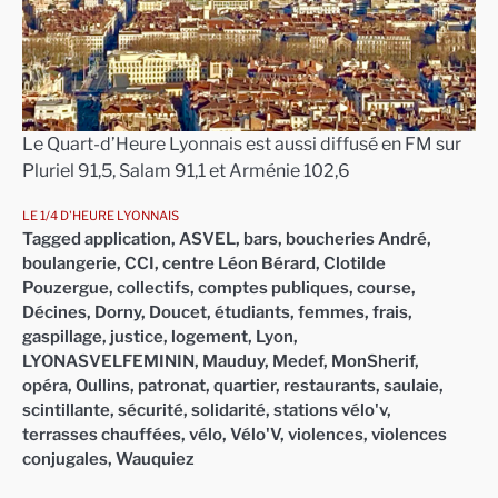
Le Quart-d’Heure Lyonnais est aussi diffusé en FM sur
Pluriel 91,5, Salam 91,1 et Arménie 102,6
LE 1/4 D'HEURE LYONNAIS
Tagged
application
,
ASVEL
,
bars
,
boucheries André
,
boulangerie
,
CCI
,
centre Léon Bérard
,
Clotilde
Pouzergue
,
collectifs
,
comptes publiques
,
course
,
Décines
,
Dorny
,
Doucet
,
étudiants
,
femmes
,
frais
,
gaspillage
,
justice
,
logement
,
Lyon
,
LYONASVELFEMININ
,
Mauduy
,
Medef
,
MonSherif
,
opéra
,
Oullins
,
patronat
,
quartier
,
restaurants
,
saulaie
,
scintillante
,
sécurité
,
solidarité
,
stations vélo'v
,
terrasses chauffées
,
vélo
,
Vélo'V
,
violences
,
violences
conjugales
,
Wauquiez