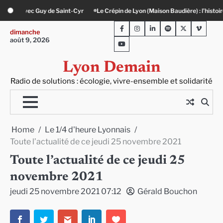
Skip
 de Lyon (Maison Baudière) : l’histoire vivante du cuir
« Un sur un million » : 
to
Facebook
Instagram
LinkedIn
Spotify
Twitter
Viméo
content
dimanche
août 9, 2026
Youtube
Lyon Demain
Radio de solutions : écologie, vivre-ensemble et solidarité
Home
Le 1/4 d'heure Lyonnais
Toute l’actualité de ce jeudi 25 novembre 2021
Toute l’actualité de ce jeudi 25
novembre 2021
jeudi 25 novembre 2021 07:12
Gérald Bouchon