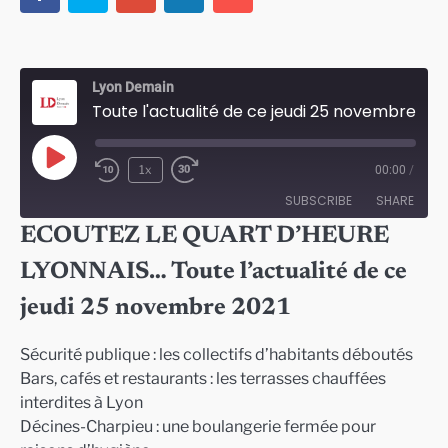
Lyon Demain
Toute l'actualité de ce jeudi 25 novembre 2021
Play
1x
00:00
/
Episode
SUBSCRIBE
SHARE
ECOUTEZ LE QUART D’HEURE
SHARE
LYONNAIS… Toute l’actualité de ce
RSS FEED
LINK
jeudi 25 novembre 2021
EMBED
Sécurité publique : les collectifs d’habitants déboutés
Bars, cafés et restaurants : les terrasses chauffées
interdites à Lyon
Décines-Charpieu : une boulangerie fermée pour