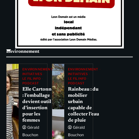
Environnement
ENVIRONNEMENT
ENVIRONNEMENT
INITIATIVES
INITIATIVES
LE FIL INFO
LE FIL INFO
PODCAST
PODCAST
Elle Cartonne
Rainbeau : du
: l’emballage
mobilier
devient outil
urbain
d’insertion
capable de
pour les
collecter l’eau
femmes
de pluie
Gérald
Gérald
Bouchon
Bouchon