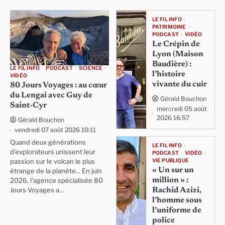
LE FIL INFO
PATRIMOINE
PODCAST
VIDÉO
Le Crépin de
Lyon (Maison
Baudière) :
LE FIL INFO
PODCAST
SCIENCE
l’histoire
VIDÉO
vivante du cuir
80 Jours Voyages : au cœur
du Lengai avec Guy de
Gérald Bouchon
Saint-Cyr
mercredi 05 août
2026 16:57
Gérald Bouchon
vendredi 07 août 2026 10:11
Quand deux générations
LE FIL INFO
d'explorateurs unissent leur
PODCAST
VIDÉO
VIE PUBLIQUE
passion sur le volcan le plus
« Un sur un
étrange de la planète... En juin
million » :
2026, l'agence spécialisée 80
Rachid Azizi,
Jours Voyages a…
l’homme sous
l’uniforme de
police