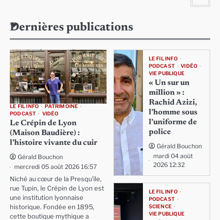
Dernières publications
LE FIL INFO
PODCAST
VIDÉO
VIE PUBLIQUE
« Un sur un
million » :
Rachid Azizi,
LE FIL INFO
PATRIMOINE
l’homme sous
PODCAST
VIDÉO
l’uniforme de
Le Crépin de Lyon
police
(Maison Baudière) :
l’histoire vivante du cuir
Gérald Bouchon
mardi 04 août
Gérald Bouchon
2026 12:32
mercredi 05 août 2026 16:57
Niché au cœur de la Presqu'île,
rue Tupin, le Crépin de Lyon est
LE FIL INFO
une institution lyonnaise
PODCAST
SCIENCE
historique. Fondée en 1895,
VIE PUBLIQUE
cette boutique mythique a