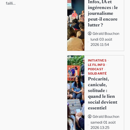
Infox, IA et
failli…
ingérences : le
journalisme
peut-il encore
lutter ?
Gérald Bouchon
lundi 03 août
2026 11:54
INITIATIVES
LE FIL INFO
PODCAST
SOLIDARITÉ
Précarité,
canicule,
solitude :
quand le lien
social devient
essentiel
Gérald Bouchon
samedi 01 août
2026 13:25