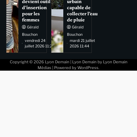
devient outil
urbain
d’insertion
capable de
pour les
collecter l’eau
femmes
de pluie
Gérald
Gérald
Bouchon
Bouchon
vendredi 24
mardi 21 juillet
juillet 2026 11:29
2026 11:44
Copyright © 2026
Lyon Demain
| Lyon Demain by
Lyon Demain
Médias
| Powered by
WordPress
.