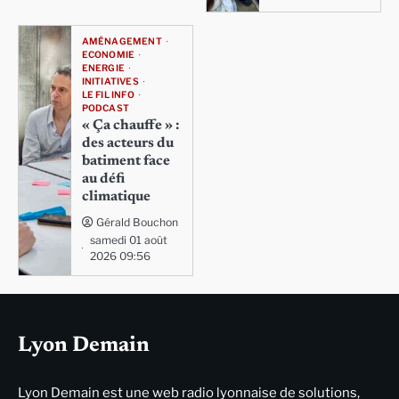
AMÉNAGEMENT
ECONOMIE
ENERGIE
INITIATIVES
LE FIL INFO
PODCAST
« Ça chauffe » :
des acteurs du
batiment face
au défi
climatique
Gérald Bouchon
samedi 01 août
2026 09:56
Lyon Demain
Lyon Demain est une web radio lyonnaise de solutions,