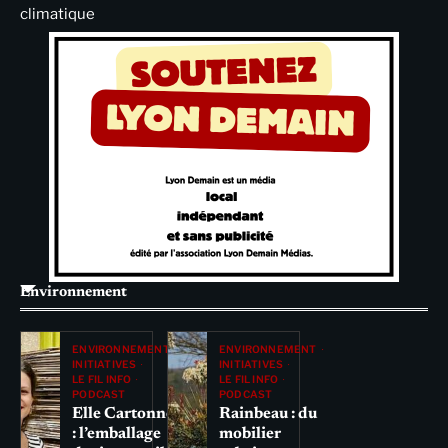
climatique
Environnement
ENVIRONNEMENT
ENVIRONNEMENT
INITIATIVES
INITIATIVES
LE FIL INFO
LE FIL INFO
PODCAST
PODCAST
Elle Cartonne
Rainbeau : du
: l’emballage
mobilier