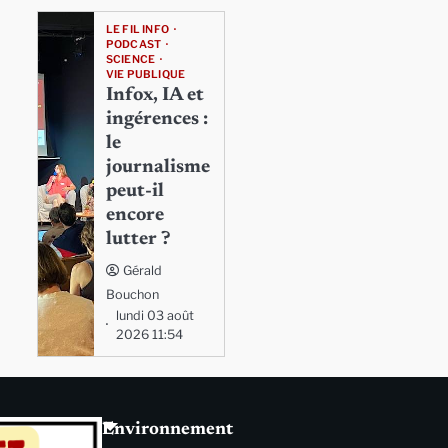
LE FIL INFO
PODCAST
SCIENCE
VIE PUBLIQUE
Infox, IA et
ingérences :
le
journalisme
peut-il
encore
lutter ?
Gérald
Bouchon
lundi 03 août
2026 11:54
Environnement