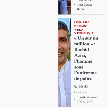
mercredi 05
août 2026
16:57
LE FIL INFO
PODCAST
VIDÉO
VIE PUBLIQUE
« Un sur un
million » :
Rachid
Azizi,
l’homme
sous
l’uniforme
de police
Gérald
Bouchon
mardi 04 août
2026 12:32