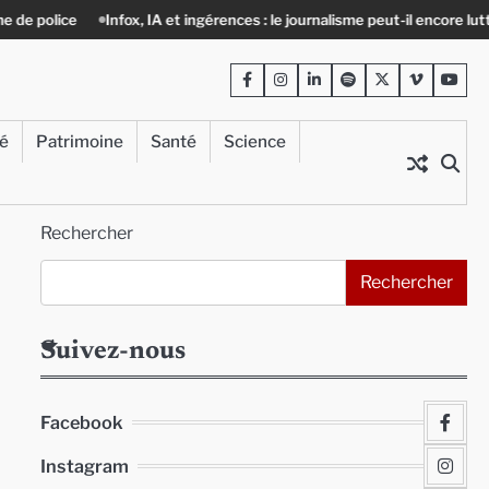
e
Infox, IA et ingérences : le journalisme peut-il encore lutter ?
Pré
Facebook
Instagram
LinkedIn
Spotify
Twitter
Viméo
Yout
té
Patrimoine
Santé
Science
Rechercher
Rechercher
Suivez-nous
Facebook
Instagram