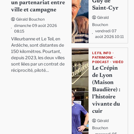
Guy de
un partenariat entre
Saint-Cyr
ville et campagne
Gérald
Gérald Bouchon
Bouchon
dimanche 09 août 2026
vendredi 07
08:15
août 2026 10:11
Villeurbanne et Le Teil, en
Ardèche, sont distantes de
150 kilomètres. Pourtant,
LE FIL INFO
depuis 2023, les deux villes
PATRIMOINE
PODCAST
VIDÉO
sont liées par un contrat de
Le Crépin
réciprocité, piloté…
de Lyon
(Maison
Baudière) :
l’histoire
vivante du
cuir
Gérald
Bouchon