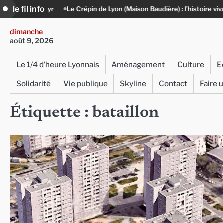
Skip
le fil info
nt-Cyr
Le Crépin de Lyon (Maison Baudière) : l’histoire vivante du cui
to
content
dimanche
août 9, 2026
Le 1/4 d’heure Lyonnais
Aménagement
Culture
E
Solidarité
Vie publique
Skyline
Contact
Faire 
Étiquette :
bataillon