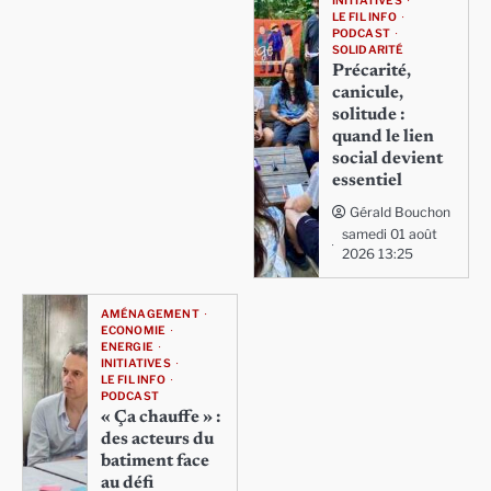
INITIATIVES
LE FIL INFO
PODCAST
SOLIDARITÉ
Précarité,
canicule,
solitude :
quand le lien
social devient
essentiel
Gérald Bouchon
samedi 01 août
2026 13:25
AMÉNAGEMENT
ECONOMIE
ENERGIE
INITIATIVES
LE FIL INFO
PODCAST
« Ça chauffe » :
des acteurs du
batiment face
au défi