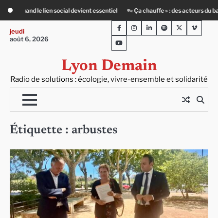
Skip
« Ça chauffe » : des acteurs du batiment face au défi climatique
Entourage :
to
Facebook
Instagram
LinkedIn
Spotify
Twitter
Viméo
content
jeudi
août 6, 2026
Youtube
Lyon Demain
Radio de solutions : écologie, vivre-ensemble et solidarité
Étiquette :
arbustes