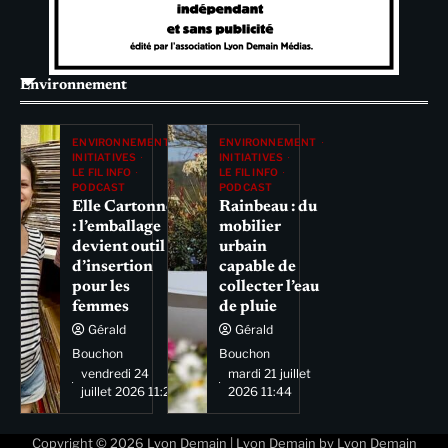
Environnement
ENVIRONNEMENT
ENVIRONNEMENT
INITIATIVES
INITIATIVES
LE FIL INFO
LE FIL INFO
PODCAST
PODCAST
Elle Cartonne
Rainbeau : du
: l’emballage
mobilier
devient outil
urbain
d’insertion
capable de
pour les
collecter l’eau
femmes
de pluie
Gérald
Gérald
Bouchon
Bouchon
vendredi 24
mardi 21 juillet
juillet 2026 11:29
2026 11:44
Copyright © 2026
Lyon Demain
| Lyon Demain by
Lyon Demain