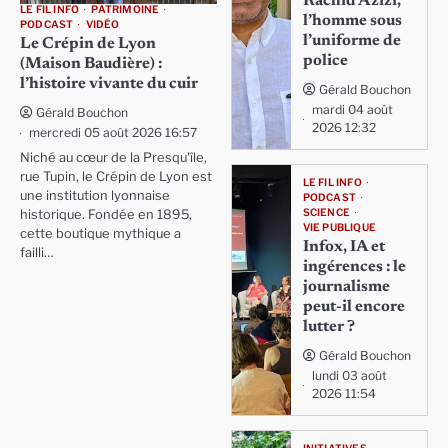
Rachid Azizi,
LE FIL INFO
PATRIMOINE
l’homme sous
PODCAST
VIDÉO
l’uniforme de
Le Crépin de Lyon
police
(Maison Baudière) :
l’histoire vivante du cuir
Gérald Bouchon
mardi 04 août
Gérald Bouchon
2026 12:32
mercredi 05 août 2026 16:57
Niché au cœur de la Presqu'île,
rue Tupin, le Crépin de Lyon est
LE FIL INFO
une institution lyonnaise
PODCAST
SCIENCE
historique. Fondée en 1895,
VIE PUBLIQUE
cette boutique mythique a
Infox, IA et
failli…
ingérences : le
journalisme
peut-il encore
lutter ?
Gérald Bouchon
lundi 03 août
2026 11:54