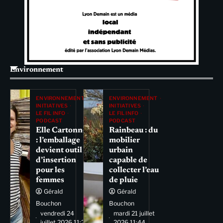
Environnement
ENVIRONNEMENT
ENVIRONNEMENT
INITIATIVES
INITIATIVES
LE FIL INFO
LE FIL INFO
PODCAST
PODCAST
Elle Cartonne
Rainbeau : du
: l’emballage
mobilier
devient outil
urbain
d’insertion
capable de
pour les
collecter l’eau
femmes
de pluie
Gérald
Gérald
Bouchon
Bouchon
vendredi 24
mardi 21 juillet
juillet 2026 11:29
2026 11:44