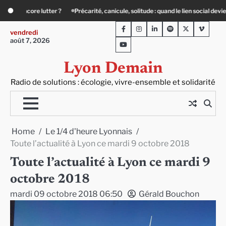
Skip
le, solitude : quand le lien social devient essentiel
« Ça chauffe » : des acteu
to
Facebook
Instagram
LinkedIn
Spotify
Twitter
Viméo
content
vendredi
août 7, 2026
Youtube
Lyon Demain
Radio de solutions : écologie, vivre-ensemble et solidarité
Home
Le 1/4 d'heure Lyonnais
Toute l’actualité à Lyon ce mardi 9 octobre 2018
Toute l’actualité à Lyon ce mardi 9
octobre 2018
mardi 09 octobre 2018 06:50
Gérald Bouchon