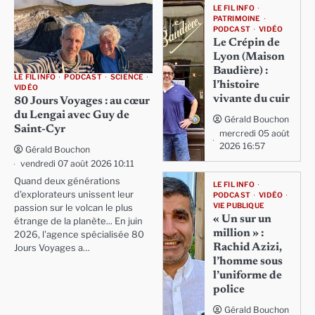
LE FIL INFO
PATRIMOINE
PODCAST
VIDÉO
Le Crépin de
Lyon (Maison
Baudière) :
LE FIL INFO
PODCAST
SCIENCE
l’histoire
VIDÉO
vivante du cuir
80 Jours Voyages : au cœur
du Lengai avec Guy de
Gérald Bouchon
Saint-Cyr
mercredi 05 août
2026 16:57
Gérald Bouchon
vendredi 07 août 2026 10:11
Quand deux générations
LE FIL INFO
d'explorateurs unissent leur
PODCAST
VIDÉO
VIE PUBLIQUE
passion sur le volcan le plus
« Un sur un
étrange de la planète... En juin
million » :
2026, l'agence spécialisée 80
Rachid Azizi,
Jours Voyages a…
l’homme sous
l’uniforme de
police
Gérald Bouchon