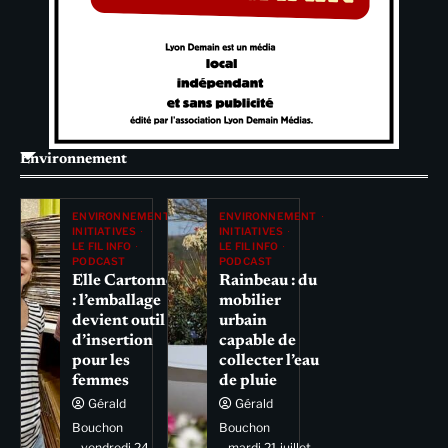
Environnement
ENVIRONNEMENT
ENVIRONNEMENT
INITIATIVES
INITIATIVES
LE FIL INFO
LE FIL INFO
PODCAST
PODCAST
Elle Cartonne
Rainbeau : du
: l’emballage
mobilier
devient outil
urbain
d’insertion
capable de
pour les
collecter l’eau
femmes
de pluie
Gérald
Gérald
Bouchon
Bouchon
vendredi 24
mardi 21 juillet