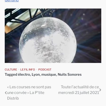
Gerland
CULTURE
LE FIL INFO
PODCAST
Tagged
électro
,
Lyon
,
musique
,
Nuits Sonores
« Les courses ne sont pas
Toute l’actualité de ce
Navigation
une corvée » La P’tite
mercredi 21 juillet 2021
de
Distrib
l’article