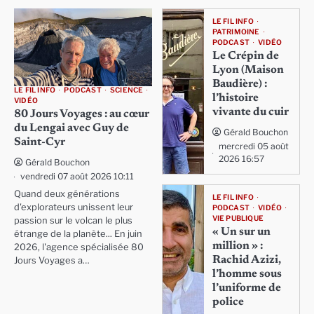
LE FIL INFO
PATRIMOINE
PODCAST
VIDÉO
Le Crépin de
Lyon (Maison
Baudière) :
LE FIL INFO
PODCAST
SCIENCE
l’histoire
VIDÉO
vivante du cuir
80 Jours Voyages : au cœur
du Lengai avec Guy de
Gérald Bouchon
Saint-Cyr
mercredi 05 août
2026 16:57
Gérald Bouchon
vendredi 07 août 2026 10:11
Quand deux générations
LE FIL INFO
d'explorateurs unissent leur
PODCAST
VIDÉO
VIE PUBLIQUE
passion sur le volcan le plus
« Un sur un
étrange de la planète... En juin
million » :
2026, l'agence spécialisée 80
Rachid Azizi,
Jours Voyages a…
l’homme sous
l’uniforme de
police