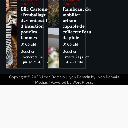
PODCAST
PODCAST
Elle Cartonne
Rainbeau : du
: l’emballage
mobilier
devient outil
urbain
d’insertion
capable de
pour les
collecter l’eau
femmes
de pluie
Gérald
Gérald
Bouchon
Bouchon
vendredi 24
mardi 21 juillet
juillet 2026 11:29
2026 11:44
Copyright © 2026
Lyon Demain
| Lyon Demain by
Lyon Demain
Médias
| Powered by
WordPress
.