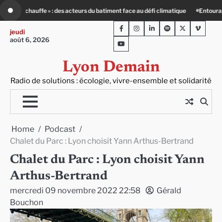
Skip
climatique
Entourage : un petit-déj contre l’isolement
Le Crépin de Lyon (
to
Facebook
Instagram
LinkedIn
Spotify
Twitter
Viméo
content
jeudi
août 6, 2026
Youtube
Lyon Demain
Radio de solutions : écologie, vivre-ensemble et solidarité
Home
Podcast
Chalet du Parc : Lyon choisit Yann Arthus-Bertrand
Chalet du Parc : Lyon choisit Yann
Arthus-Bertrand
mercredi 09 novembre 2022 22:58
Gérald
Bouchon