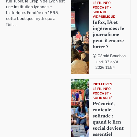
rue Tupin, le Crépin de Lyon est
LE FIL INFO
une institution lyonnaise
PODCAST
SCIENCE
historique. Fondée en 1895,
VIE PUBLIQUE
cette boutique mythique a
Infox, IA et
failli…
ingérences : le
journalisme
peut-il encore
lutter ?
Gérald Bouchon
lundi 03 août
2026 11:54
INITIATIVES
LE FIL INFO
PODCAST
SOLIDARITÉ
Précarité,
canicule,
solitude :
quand le lien
social devient
essentiel