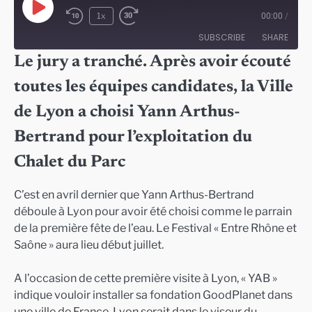
Play
1x
00:00
/
Episode
SUBSCRIBE
SHARE
Le jury a tranché. Après avoir écouté
SHARE
toutes les équipes candidates, la Ville
RSS FEED
LINK
de Lyon a choisi Yann Arthus-
EMBED
Bertrand pour l’exploitation du
Chalet du Parc
C’est en avril dernier que Yann Arthus-Bertrand
déboule à Lyon pour avoir été choisi comme le parrain
de la première fête de l’eau. Le Festival « Entre Rhône et
Saône » aura lieu début juillet.
A l’occasion de cette première visite à Lyon, « YAB »
indique vouloir installer sa fondation GoodPlanet dans
une ville de France. Lyon serait dans le viseur du