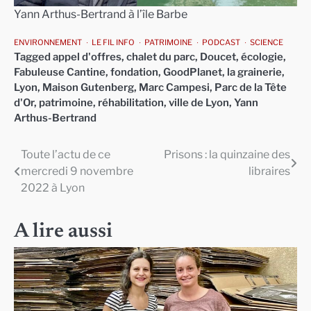
Yann Arthus-Bertrand à l’île Barbe
ENVIRONNEMENT
LE FIL INFO
PATRIMOINE
PODCAST
SCIENCE
Tagged
appel d'offres
,
chalet du parc
,
Doucet
,
écologie
,
Fabuleuse Cantine
,
fondation
,
GoodPlanet
,
la grainerie
,
Lyon
,
Maison Gutenberg
,
Marc Campesi
,
Parc de la Tête
d'Or
,
patrimoine
,
réhabilitation
,
ville de Lyon
,
Yann
Arthus-Bertrand
Toute l’actu de ce
Prisons : la quinzaine des
Navigation
mercredi 9 novembre
libraires
de
2022 à Lyon
l’article
A lire aussi