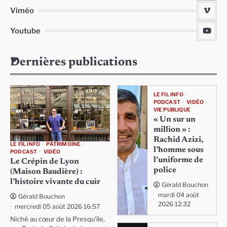
Viméo
Youtube
Dernières publications
LE FIL INFO
PODCAST
VIDÉO
VIE PUBLIQUE
« Un sur un
million » :
Rachid Azizi,
LE FIL INFO
PATRIMOINE
l’homme sous
PODCAST
VIDÉO
l’uniforme de
Le Crépin de Lyon
police
(Maison Baudière) :
l’histoire vivante du cuir
Gérald Bouchon
mardi 04 août
Gérald Bouchon
2026 12:32
mercredi 05 août 2026 16:57
Niché au cœur de la Presqu'île,