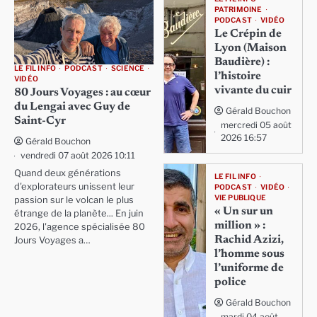
PATRIMOINE
PODCAST
VIDÉO
Le Crépin de
Lyon (Maison
Baudière) :
LE FIL INFO
PODCAST
SCIENCE
l’histoire
VIDÉO
vivante du cuir
80 Jours Voyages : au cœur
du Lengai avec Guy de
Gérald Bouchon
Saint-Cyr
mercredi 05 août
2026 16:57
Gérald Bouchon
vendredi 07 août 2026 10:11
Quand deux générations
LE FIL INFO
d'explorateurs unissent leur
PODCAST
VIDÉO
VIE PUBLIQUE
passion sur le volcan le plus
« Un sur un
étrange de la planète... En juin
million » :
2026, l'agence spécialisée 80
Rachid Azizi,
Jours Voyages a…
l’homme sous
l’uniforme de
police
Gérald Bouchon
mardi 04 août