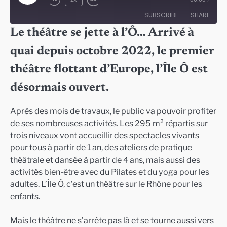
Episode
SUBSCRIBE
SHARE
Le théâtre se jette à l’Ô… Arrivé à
SHARE
quai depuis octobre 2022, le premier
RSS FEED
LINK
théâtre flottant d’Europe, l’Île Ô est
EMBED
désormais ouvert.
Après des mois de travaux, le public va pouvoir profiter
de ses nombreuses activités. Les 295 m² répartis sur
trois niveaux vont accueillir des spectacles vivants
pour tous à partir de 1 an, des ateliers de pratique
théâtrale et dansée à partir de 4 ans, mais aussi des
activités bien-être avec du Pilates et du yoga pour les
adultes. L’Île Ô, c’est un théâtre sur le Rhône pour les
enfants.
Mais le théâtre ne s’arrête pas là et se tourne aussi vers