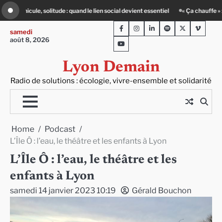
Skip
essentiel
« Ça chauffe » : des acteurs du batiment face au défi climatique
to
Facebook
Instagram
LinkedIn
Spotify
Twitter
Viméo
content
samedi
août 8, 2026
Youtube
Lyon Demain
Radio de solutions : écologie, vivre-ensemble et solidarité
Home
Podcast
L’Île Ô : l’eau, le théâtre et les enfants à Lyon
L’Île Ô : l’eau, le théâtre et les
enfants à Lyon
samedi 14 janvier 2023 10:19
Gérald Bouchon