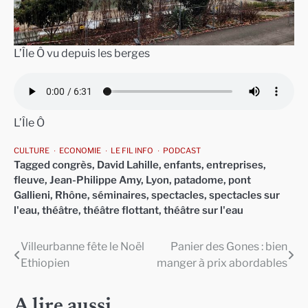
L’Île Ô vu depuis les berges
L’Île Ô
CULTURE
ECONOMIE
LE FIL INFO
PODCAST
Tagged
congrès
,
David Lahille
,
enfants
,
entreprises
,
fleuve
,
Jean-Philippe Amy
,
Lyon
,
patadome
,
pont
Gallieni
,
Rhône
,
séminaires
,
spectacles
,
spectacles sur
l'eau
,
théâtre
,
théâtre flottant
,
théâtre sur l'eau
Villeurbanne fête le Noël
Panier des Gones : bien
Navigation
Ethiopien
manger à prix abordables
de
l’article
A lire aussi