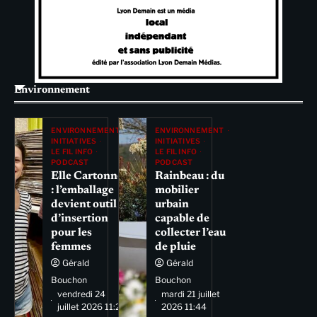
Environnement
ENVIRONNEMENT
ENVIRONNEMENT
INITIATIVES
INITIATIVES
LE FIL INFO
LE FIL INFO
PODCAST
PODCAST
Elle Cartonne
Rainbeau : du
: l’emballage
mobilier
devient outil
urbain
d’insertion
capable de
pour les
collecter l’eau
femmes
de pluie
Gérald
Gérald
Bouchon
Bouchon
vendredi 24
mardi 21 juillet
juillet 2026 11:29
2026 11:44