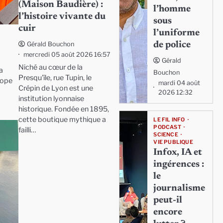
(Maison Baudière) :
l’homme
l’histoire vivante du
sous
cuir
l’uniforme
de police
Gérald Bouchon
mercredi 05 août 2026 16:57
Gérald
Niché au cœur de la
a
Bouchon
Presqu'île, rue Tupin, le
rope
mardi 04 août
Crépin de Lyon est une
2026 12:32
institution lyonnaise
historique. Fondée en 1895,
cette boutique mythique a
LE FIL INFO
PODCAST
failli…
SCIENCE
VIE PUBLIQUE
Infox, IA et
ingérences :
le
journalisme
peut-il
encore