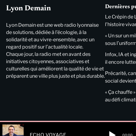
Dernières p
Lyon Demain
Le Crépin de 
l’histoire viva
Lyon Demain est une web radio lyonnaise
de solutions, dédiée à l’écologie, à la
« Un sur un mi
solidarité et au vivre-ensemble, avec un
sous l’unifor
regard positif sur l’actualité locale.
Chaque jour, la radio met en avant des
Infox, IA et i
initiatives citoyennes, associatives et
il encore lutte
culturelles qui améliorent la qualité de vie et
Précarité, cani
préparent une ville plus juste et plus durable.
social devient
« Ça chauffe »
au défi clima
ECHO VOYAGE
00:00