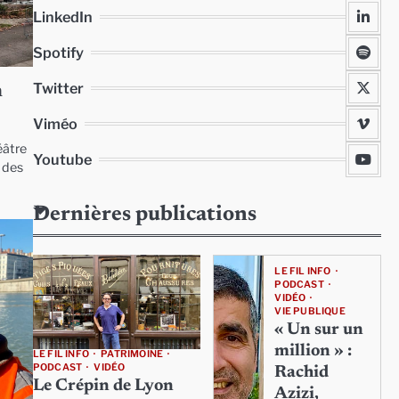
LinkedIn
Spotify
Twitter
n
Viméo
éâtre
Youtube
r des
Dernières publications
LE FIL INFO
PODCAST
VIDÉO
VIE PUBLIQUE
« Un sur un
million » :
LE FIL INFO
PATRIMOINE
PODCAST
VIDÉO
Rachid
Le Crépin de Lyon
Azizi,