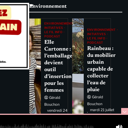
Environnement
ENVIRONNEMENT
INITIATIVES
ENVIRONNEMENT
LE FIL INFO
INITIATIVES
PODCAST
LE FIL INFO
Elle
PODCAST
Rainbeau :
Cartonne :
du mobilier
l’emballage
urbain
devient
capable de
outil
collecter
d’insertion
l’eau de
pour les
pluie
femmes
Gérald
Gérald
Bouchon
Bouchon
mardi 21 juillet
vendredi 24
2026 11:44
juillet 2026
11:29