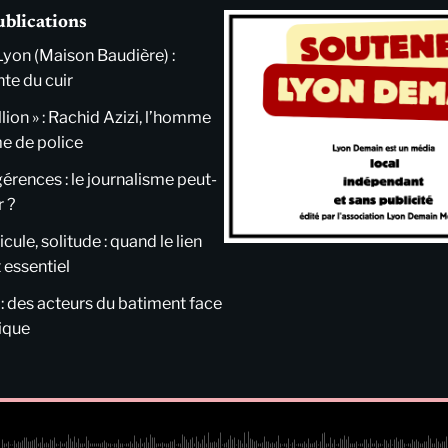
ublications
Lyon (Maison Baudière) :
nte du cuir
llion » : Rachid Azizi, l’homme
me de police
ngérences : le journalisme peut-
r ?
cule, solitude : quand le lien
 essentiel
 : des acteurs du batiment face
tique