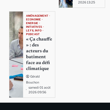
2026 13:25
AMÉNAGEMENT
ECONOMIE
ENERGIE
INITIATIVES
LE FIL INFO
PODCAST
« Ça chauffe
» : des
acteurs du
batiment
face au défi
climatique
Gérald
Bouchon
samedi 01 août
2026 09:56