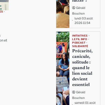
lutter ?
Gérald
VES
Bouchon
lundi 03 août
2026 11:54
s
INITIATIVES
LE FIL INFO
on et
PODCAST
SOLIDARITÉ
Précarité,
canicule,
solitude :
quand le
lien social
devient
essentiel
Gérald
Bouchon
samedi 01 août