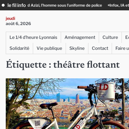
Skip
le fil info
d Azizi, l’homme sous l’uniforme de police
Infox, IA et ingérences : le 
to
content
jeudi
août 6, 2026
Le 1/4 d’heure Lyonnais
Aménagement
Culture
E
Solidarité
Vie publique
Skyline
Contact
Faire 
Étiquette :
théâtre flottant