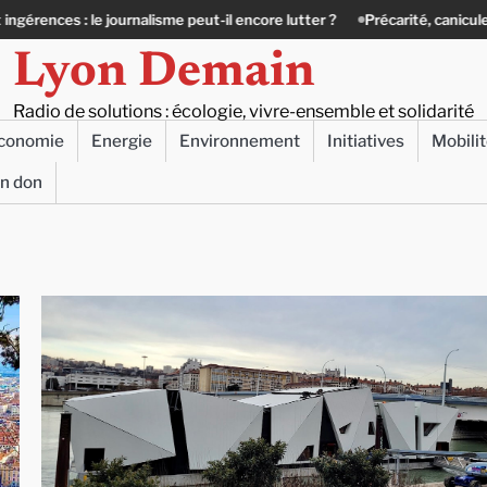
journalisme peut-il encore lutter ?
Précarité, canicule, solitude : quand
Lyon Demain
Radio de solutions : écologie, vivre-ensemble et solidarité
conomie
Energie
Environnement
Initiatives
Mobili
un don