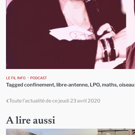
LE FIL INFO
PODCAST
Tagged
confinement
,
libre-antenne
,
LPO
,
maths
,
oiseau
Toute l’actualité de ce jeudi 23 avril 2020
Navigation
de
A lire aussi
l’article