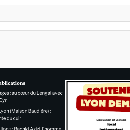
ublications
ges : au cœur du Lengai avec
Cyr
Lyon (Maison Baudière) :
nte du cuir
llion » : Rachid Azizi, l’homme