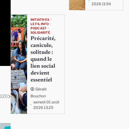
2026 11:54
INITIATIVES
LE FIL INFO
PODCAST
SOLIDARITÉ
Précarité,
canicule,
solitude :
quand le
lien social
devient
essentiel
Gérald
2020
Bouchon
samedi 01 août
2026 13:25