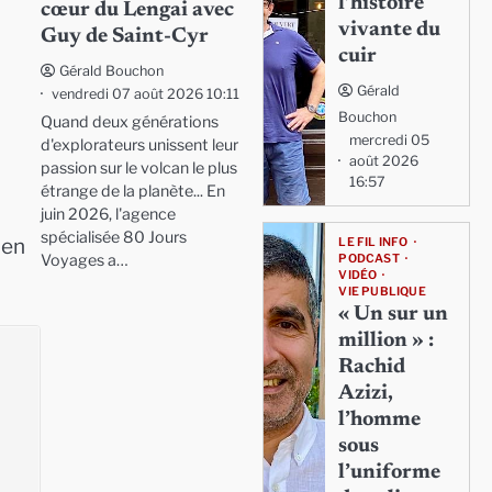
l’histoire
cœur du Lengai avec
vivante du
Guy de Saint-Cyr
cuir
Gérald Bouchon
Gérald
vendredi 07 août 2026 10:11
Bouchon
Quand deux générations
mercredi 05
d'explorateurs unissent leur
août 2026
passion sur le volcan le plus
16:57
étrange de la planète... En
juin 2026, l'agence
spécialisée 80 Jours
 en
LE FIL INFO
Voyages a…
PODCAST
VIDÉO
VIE PUBLIQUE
« Un sur un
million » :
Rachid
Azizi,
l’homme
sous
l’uniforme