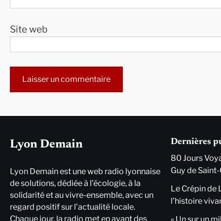
Site web
Alternative:
Dernières p
Lyon Demain
80 Jours Voya
Guy de Saint-
Lyon Demain est une web radio lyonnaise
de solutions, dédiée à l’écologie, à la
Le Crépin de 
solidarité et au vivre-ensemble, avec un
l’histoire viva
regard positif sur l’actualité locale.
Chaque jour, la radio met en avant des
« Un sur un mi