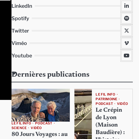
LinkedIn
Spotify
Twitter
Viméo
Youtube
Dernières publications
LE FIL INFO
PATRIMOINE
PODCAST
VIDÉO
Le Crépin
de Lyon
LE FIL INFO
PODCAST
(Maison
SCIENCE
VIDÉO
Baudière) :
80 Jours Voyages : au