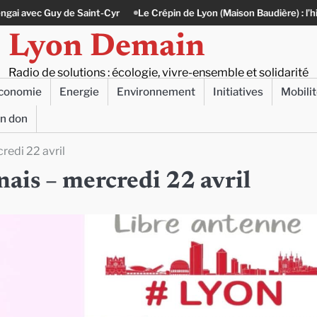
int-Cyr
Le Crépin de Lyon (Maison Baudière) : l’histoire vivante du cu
Lyon Demain
Radio de solutions : écologie, vivre-ensemble et solidarité
conomie
Energie
Environnement
Initiatives
Mobili
un don
redi 22 avril
ais – mercredi 22 avril