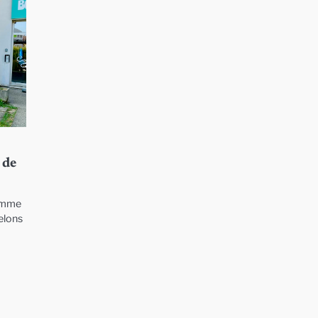
 de
homme
helons