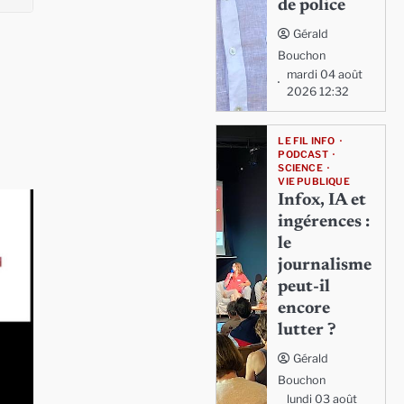
de police
Gérald
Bouchon
mardi 04 août
2026 12:32
LE FIL INFO
PODCAST
SCIENCE
VIE PUBLIQUE
Infox, IA et
ingérences :
le
journalisme
peut-il
encore
lutter ?
Gérald
Bouchon
lundi 03 août