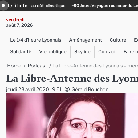
Skip
le fil info
défi climatique
80 Jours Voyages : au cœur du Lengai avec Guy de Sa
to
content
vendredi
août 7, 2026
Le 1/4 d’heure Lyonnais
Aménagement
Culture
E
Solidarité
Vie publique
Skyline
Contact
Faire 
Home
Podcast
La Libre-Antenne des Lyonnais – merc
La Libre-Antenne des Lyonn
jeudi 23 avril 2020 19:51
Gérald Bouchon