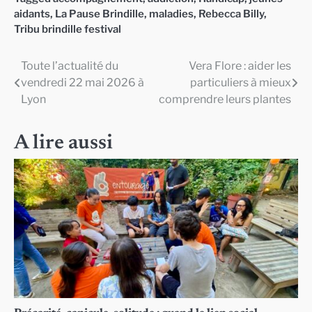
aidants
,
La Pause Brindille
,
maladies
,
Rebecca Billy
,
Tribu brindille festival
Toute l’actualité du
Vera Flore : aider les
Navigation
vendredi 22 mai 2026 à
particuliers à mieux
de
Lyon
comprendre leurs plantes
l’article
A lire aussi