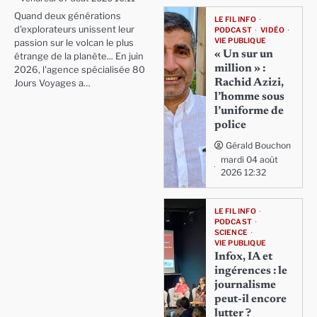
Quand deux générations
LE FIL INFO
d'explorateurs unissent leur
PODCAST
VIDÉO
VIE PUBLIQUE
passion sur le volcan le plus
« Un sur un
étrange de la planète... En juin
million » :
2026, l'agence spécialisée 80
Rachid Azizi,
Jours Voyages a…
l’homme sous
l’uniforme de
police
Gérald Bouchon
mardi 04 août
2026 12:32
LE FIL INFO
PODCAST
SCIENCE
VIE PUBLIQUE
Infox, IA et
ingérences : le
journalisme
peut-il encore
lutter ?