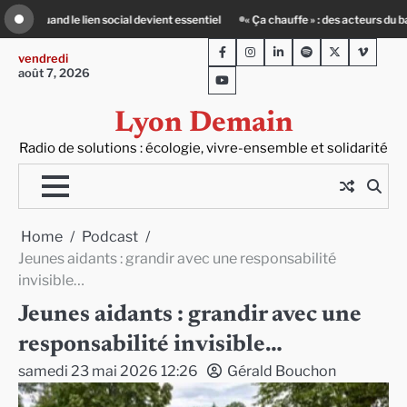
Skip
: des acteurs du batiment face au défi climatique
80 Jours Voyages : au cœur
to
Facebook
Instagram
LinkedIn
Spotify
Twitter
Viméo
content
vendredi
août 7, 2026
Youtube
Lyon Demain
Radio de solutions : écologie, vivre-ensemble et solidarité
Home
Podcast
Jeunes aidants : grandir avec une responsabilité
invisible…
Jeunes aidants : grandir avec une
responsabilité invisible…
samedi 23 mai 2026 12:26
Gérald Bouchon