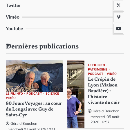
Twitter
Viméo
Youtube
Dernières publications
LE FIL INFO
PATRIMOINE
PODCAST
VIDÉO
Le Crépin de
Lyon (Maison
Baudière) :
LE FIL INFO
PODCAST
SCIENCE
l’histoire
VIDÉO
vivante du cuir
80 Jours Voyages : au cœur
du Lengai avec Guy de
Gérald Bouchon
Saint-Cyr
mercredi 05 août
2026 16:57
Gérald Bouchon
vendredi 07 août 2026 10:11