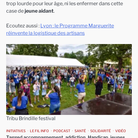
trop lourde pour leur âge, ni les enfermer dans cette
case de
jeune aidant
.
Ecoutez aussi :
Lyon : le Programme Marguerite
réinvente la logistique des artisans
Tribu Brindille festival
INITIATIVES
LE FIL INFO
PODCAST
SANTÉ
SOLIDARITÉ
VIDÉO
Tagged
accompagnement
,
addiction
,
Handicap
,
jeunes