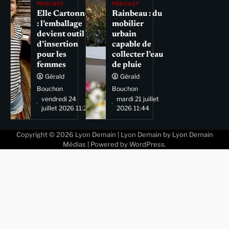
PODCAST
PODCAST
Elle Cartonne
Rainbeau : du
: l’emballage
mobilier
devient outil
urbain
d’insertion
capable de
pour les
collecter l’eau
femmes
de pluie
Gérald
Gérald
Bouchon
Bouchon
vendredi 24
mardi 21 juillet
juillet 2026 11:29
2026 11:44
Copyright © 2026
Lyon Demain
| Lyon Demain by
Lyon Demain
Médias
| Powered by
WordPress
.