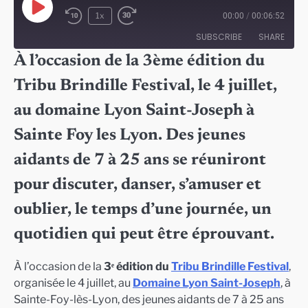
Play
1x
00:00
/
00:06:52
Episode
SUBSCRIBE
SHARE
À l’occasion de la 3ème édition du
SHARE
Tribu Brindille Festival, le 4 juillet,
RSS FEED
LINK
au domaine Lyon Saint-Joseph à
EMBED
Sainte Foy les Lyon. Des jeunes
aidants de 7 à 25 ans se réuniront
pour discuter, danser, s’amuser et
oublier, le temps d’une journée, un
quotidien qui peut être éprouvant.
À l’occasion de la
3ᵉ édition du
Tribu Brindille Festival
,
organisée le 4 juillet, au
Domaine Lyon Saint-Joseph
, à
Sainte-Foy-lès-Lyon, des jeunes aidants de 7 à 25 ans