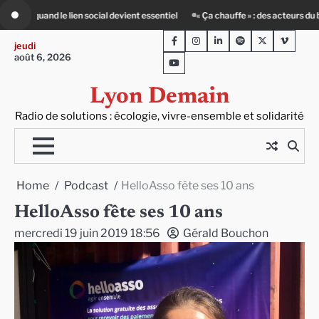
Skip
ntiel
« Ça chauffe » : des acteurs du batiment face au défi climatique
Ent
to
Facebook
Instagram
LinkedIn
Spotify
Twitter
Viméo
content
jeudi
août 6, 2026
Youtube
Lyon Demain
Radio de solutions : écologie, vivre-ensemble et solidarité
Home
Podcast
HelloAsso fête ses 10 ans
HelloAsso fête ses 10 ans
mercredi 19 juin 2019 18:56
Gérald Bouchon