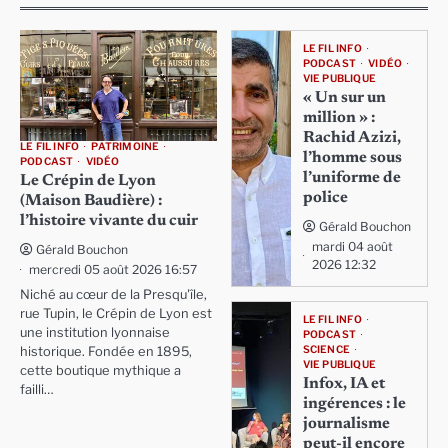
LE FIL INFO
PODCAST
VIDÉO
VIE PUBLIQUE
« Un sur un
million » :
Rachid Azizi,
LE FIL INFO
PATRIMOINE
l’homme sous
PODCAST
VIDÉO
l’uniforme de
Le Crépin de Lyon
police
(Maison Baudière) :
l’histoire vivante du cuir
Gérald Bouchon
mardi 04 août
Gérald Bouchon
2026 12:32
mercredi 05 août 2026 16:57
Niché au cœur de la Presqu'île,
rue Tupin, le Crépin de Lyon est
LE FIL INFO
une institution lyonnaise
PODCAST
SCIENCE
historique. Fondée en 1895,
VIE PUBLIQUE
cette boutique mythique a
Infox, IA et
failli…
ingérences : le
journalisme
peut-il encore