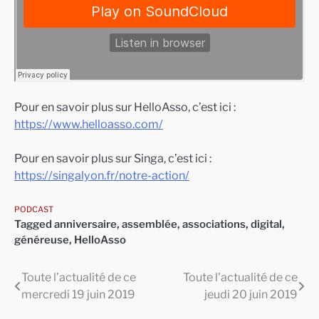
Pour en savoir plus sur HelloAsso, c’est ici :
https://www.helloasso.com/
Pour en savoir plus sur Singa, c’est ici :
https://singalyon.fr/notre-action/
PODCAST
Tagged
anniversaire
,
assemblée
,
associations
,
digital
,
généreuse
,
HelloAsso
Toute l’actualité de ce
Toute l’actualité de ce
Navigation
mercredi 19 juin 2019
jeudi 20 juin 2019
de