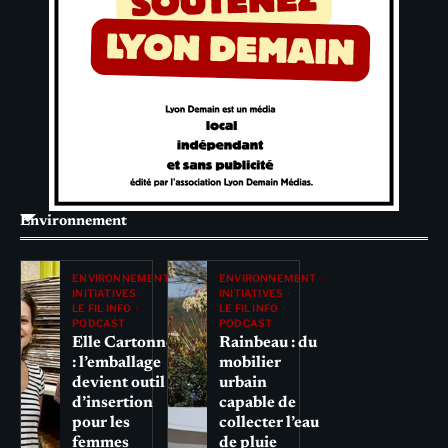
Environnement
ENVIRONNEMENT
ENVIRONNEMENT
INITIATIVES
INITIATIVES
LE FIL INFO
LE FIL INFO
PODCAST
PODCAST
Elle Cartonne
Rainbeau : du
: l’emballage
mobilier
devient outil
urbain
d’insertion
capable de
pour les
collecter l’eau
femmes
de pluie