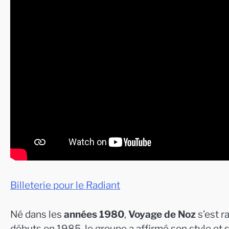
Billeterie pour le Radiant
Né dans les
années 1980
,
Voyage de Noz
s’est r
débuts en 1985, le groupe a affirmé son style et 