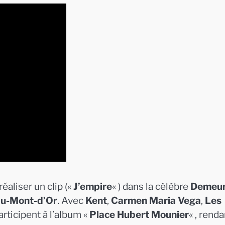
éaliser un clip («
J’empire
« ) dans la célèbre
Demeu
au-Mont-d’Or
. Avec
Kent
,
Carmen Maria Vega
,
Les
rticipent à l’album «
Place Hubert Mounier
« , renda