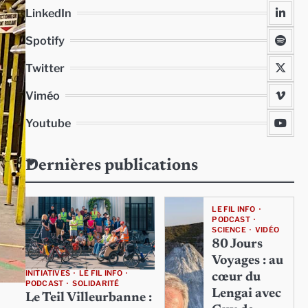
LinkedIn
Spotify
Twitter
Viméo
Youtube
Dernières publications
LE FIL INFO
PODCAST
SCIENCE
VIDÉO
80 Jours
Voyages : au
INITIATIVES
LE FIL INFO
cœur du
PODCAST
SOLIDARITÉ
Lengai avec
Le Teil Villeurbanne :