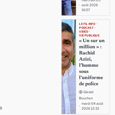
mercredi 05
août 2026
16:57
LE FIL INFO
PODCAST
VIDÉO
VIE PUBLIQUE
« Un sur un
million » :
Rachid
Azizi,
l’homme
sous
l’uniforme
de police
Gérald
Bouchon
mardi 04 août
s
2026 12:32