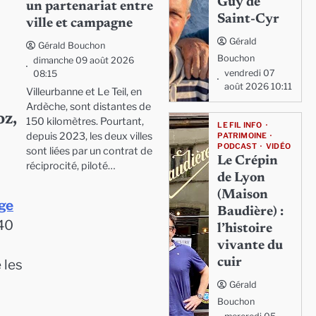
Guy de
un partenariat entre
Saint-Cyr
ville et campagne
Gérald
Gérald Bouchon
Bouchon
dimanche 09 août 2026
vendredi 07
08:15
août 2026 10:11
Villeurbanne et Le Teil, en
Ardèche, sont distantes de
oz,
150 kilomètres. Pourtant,
LE FIL INFO
depuis 2023, les deux villes
PATRIMOINE
PODCAST
VIDÉO
sont liées par un contrat de
Le Crépin
réciprocité, piloté…
de Lyon
(Maison
ge
Baudière) :
 40
l’histoire
vivante du
cuir
 les
Gérald
Bouchon