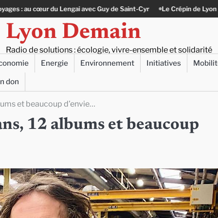
engai avec Guy de Saint-Cyr
Le Crépin de Lyon (Maison Baudière) : l’h
Lyon Demain
Radio de solutions : écologie, vivre-ensemble et solidarité
conomie
Energie
Environnement
Initiatives
Mobili
un don
lbums et beaucoup d’envie…
ans, 12 albums et beaucoup