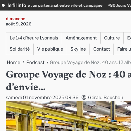
Skip
le fil info
 partenariat entre ville et campagne
80 Jours Voyages : au cœur du L
to
content
dimanche
août 9, 2026
Le 1/4 d’heure Lyonnais
Aménagement
Culture
E
Solidarité
Vie publique
Skyline
Contact
Faire 
Home
Podcast
Groupe Voyage de Noz : 40 ans, 12 a
Groupe Voyage de Noz : 40 
d’envie…
samedi 01 novembre 2025 09:36
Gérald Bouchon