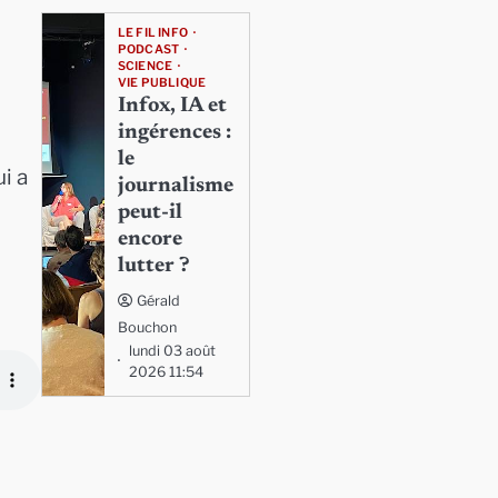
LE FIL INFO
PODCAST
SCIENCE
VIE PUBLIQUE
Infox, IA et
ingérences :
le
i a
journalisme
peut-il
encore
lutter ?
Gérald
Bouchon
lundi 03 août
2026 11:54