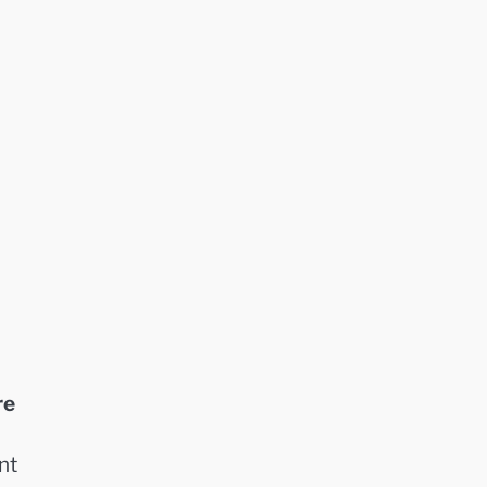
re
nt