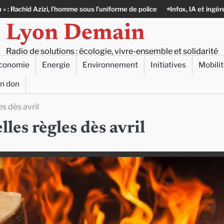
s l’uniforme de police
Infox, IA et ingérences : le journalisme peut-il e
Lyon Demain
Radio de solutions : écologie, vivre-ensemble et solidarité
conomie
Energie
Environnement
Initiatives
Mobili
un don
s dès avril
les règles dès avril