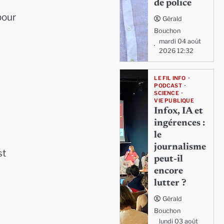
de police
pour
Gérald
Bouchon
mardi 04 août
2026 12:32
LE FIL INFO
PODCAST
SCIENCE
VIE PUBLIQUE
Infox, IA et
ingérences :
le
journalisme
st
peut-il
encore
lutter ?
Gérald
Bouchon
lundi 03 août