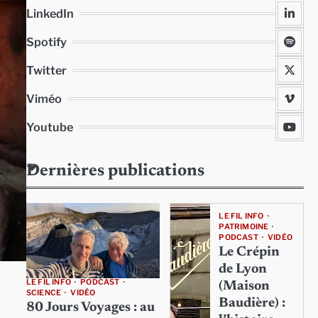
LinkedIn
Spotify
Twitter
Viméo
Youtube
Dernières publications
LE FIL INFO
PATRIMOINE
PODCAST
VIDÉO
Le Crépin
de Lyon
LE FIL INFO
PODCAST
(Maison
SCIENCE
VIDÉO
Baudière) :
80 Jours Voyages : au