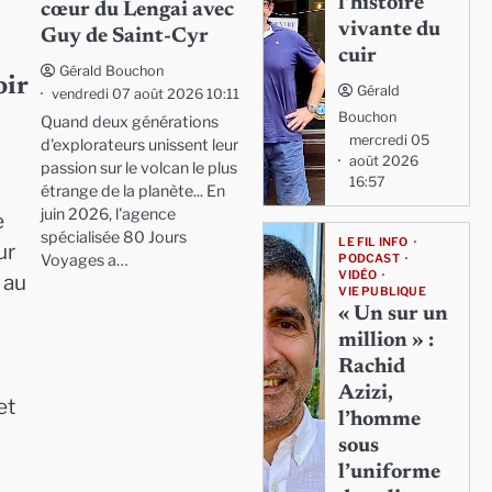
l’histoire
cœur du Lengai avec
vivante du
Guy de Saint-Cyr
cuir
Gérald Bouchon
oir
Gérald
vendredi 07 août 2026 10:11
Bouchon
Quand deux générations
mercredi 05
d'explorateurs unissent leur
août 2026
passion sur le volcan le plus
16:57
étrange de la planète... En
juin 2026, l'agence
e
spécialisée 80 Jours
LE FIL INFO
ur
Voyages a…
PODCAST
VIDÉO
 au
VIE PUBLIQUE
« Un sur un
million » :
Rachid
Azizi,
et
l’homme
sous
l’uniforme