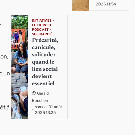
2026 11:54
INITIATIVES
.
LE FIL INFO
PODCAST
SOLIDARITÉ
Précarité,
canicule,
solitude :
yon,
quand le
lien social
c un
devient
essentiel
Gérald
Bouchon
êt à
samedi 01 août
2026 13:25