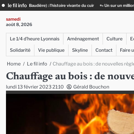
Skip
le fil info
toire vivante du cuir
« Un sur un million » : Rachid Azizi, l’homme sou
to
content
samedi
août 8, 2026
Le 1/4 d’heure Lyonnais
Aménagement
Culture
E
Solidarité
Vie publique
Skyline
Contact
Faire 
Home
Le fil info
Chauffage au bois : de nouvelles règle
Chauffage au bois : de nouvel
lundi 13 février 2023 21:10
Gérald Bouchon