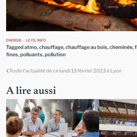
ENERGIE
LE FIL INFO
Tagged
atmo
,
chauffage
,
chauffage au bois
,
cheminée
,
fines
,
polluants
,
pollution
Toute l’actualité de ce lundi 13 février 2023 à Lyon
Navigation
de
A lire aussi
l’article