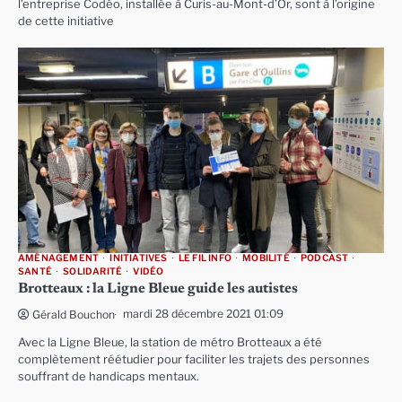
l’entreprise Codéo, installée à Curis-au-Mont-d’Or, sont à l’origine
de cette initiative
AMÉNAGEMENT
INITIATIVES
LE FIL INFO
MOBILITÉ
PODCAST
SANTÉ
SOLIDARITÉ
VIDÉO
Brotteaux : la Ligne Bleue guide les autistes
mardi 28 décembre 2021 01:09
Gérald Bouchon
Avec la Ligne Bleue, la station de métro Brotteaux a été
complètement réétudier pour faciliter les trajets des personnes
souffrant de handicaps mentaux.