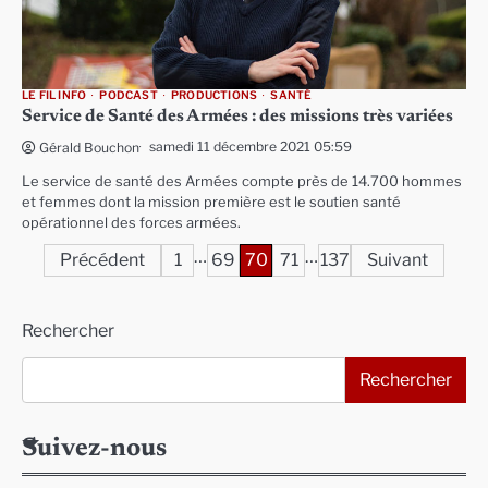
LE FIL INFO
PODCAST
PRODUCTIONS
SANTÉ
Service de Santé des Armées : des missions très variées
samedi 11 décembre 2021 05:59
Gérald Bouchon
Le service de santé des Armées compte près de 14.700 hommes
et femmes dont la mission première est le soutien santé
opérationnel des forces armées.
…
…
Pagination
Précédent
1
69
70
71
137
Suivant
des
Rechercher
publications
Rechercher
Suivez-nous