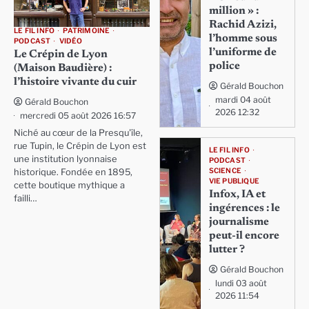
million » :
Rachid Azizi,
LE FIL INFO
PATRIMOINE
l’homme sous
PODCAST
VIDÉO
l’uniforme de
Le Crépin de Lyon
police
(Maison Baudière) :
l’histoire vivante du cuir
Gérald Bouchon
mardi 04 août
Gérald Bouchon
2026 12:32
mercredi 05 août 2026 16:57
Niché au cœur de la Presqu'île,
rue Tupin, le Crépin de Lyon est
LE FIL INFO
une institution lyonnaise
PODCAST
SCIENCE
historique. Fondée en 1895,
VIE PUBLIQUE
cette boutique mythique a
Infox, IA et
failli…
ingérences : le
journalisme
peut-il encore
lutter ?
Gérald Bouchon
lundi 03 août
2026 11:54