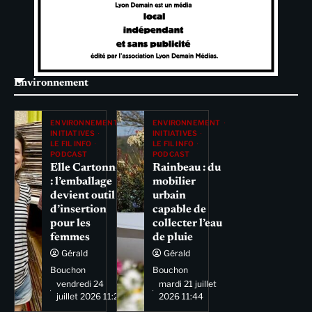
Environnement
ENVIRONNEMENT
ENVIRONNEMENT
INITIATIVES
INITIATIVES
LE FIL INFO
LE FIL INFO
PODCAST
PODCAST
Elle Cartonne
Rainbeau : du
: l’emballage
mobilier
devient outil
urbain
d’insertion
capable de
pour les
collecter l’eau
femmes
de pluie
Gérald
Gérald
Bouchon
Bouchon
vendredi 24
mardi 21 juillet
juillet 2026 11:29
2026 11:44