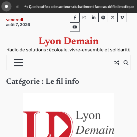
Skip
urage : un petit-déj contre l’isolement
Le Crépin de Lyon (Maison Baudière) : 
to
Facebook
Instagram
LinkedIn
Spotify
Twitter
Viméo
content
vendredi
août 7, 2026
Youtube
Lyon Demain
Radio de solutions : écologie, vivre-ensemble et solidarité
Catégorie :
Le fil info