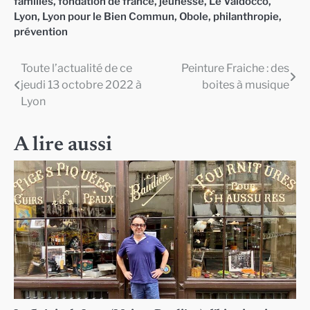
familles
,
fondation de france
,
jeunesse
,
Le Valdocco
,
Lyon
,
Lyon pour le Bien Commun
,
Obole
,
philanthropie
,
prévention
Toute l’actualité de ce
Peinture Fraiche : des
Navigation
jeudi 13 octobre 2022 à
boites à musique
de
Lyon
l’article
A lire aussi