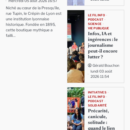
mercredi 05 août 2026 16:57
Niché au cœur de la Presqu'île,
rue Tupin, le Crépin de Lyon est
LE FIL INFO
une institution lyonnaise
PODCAST
SCIENCE
historique. Fondée en 1895,
VIE PUBLIQUE
cette boutique mythique a
Infox, IA et
failli…
ingérences : le
journalisme
peut-il encore
lutter ?
Gérald Bouchon
lundi 03 août
2026 11:54
INITIATIVES
LE FIL INFO
PODCAST
SOLIDARITÉ
Précarité,
canicule,
solitude :
quand le lien