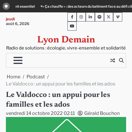
Skip
 acteurs du batiment face au défi climatique
Entourage : un petit-déj contre l
to
Facebook
Instagram
LinkedIn
Spotify
Twitter
Viméo
content
jeudi
août 6, 2026
Youtube
Lyon Demain
Radio de solutions : écologie, vivre-ensemble et solidarité
Home
Podcast
Le Valdocco : un appui pour les familles et les ados
Le Valdocco : un appui pour les
familles et les ados
vendredi 14 octobre 2022 02:11
Gérald Bouchon