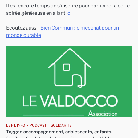
Il est encore temps de s’inscrire pour participer à cette
soirée généreuse en allant
ici
Ecoutez aussi :
Bien Commun : le mécénat pour un
monde durable
LE FIL INFO
PODCAST
SOLIDARITÉ
Tagged
accompagnement
,
adolescents
,
enfants
,