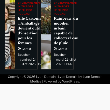
ENVIRONNEMENT
ENVIRONNEMENT
INITIATIVES
INITIATIVES
LE FIL INFO
LE FIL INFO
PODCAST
PODCAST
Elle Cartonne
Rainbeau : du
: l’emballage
mobilier
devient outil
urbain
d’insertion
capable de
pour les
collecter l’eau
femmes
de pluie
Gérald
Gérald
Bouchon
Bouchon
vendredi 24
mardi 21 juillet
juillet 2026 11:29
2026 11:44
Copyright © 2026
Lyon Demain
| Lyon Demain by
Lyon Demain
Médias
| Powered by
WordPress
.