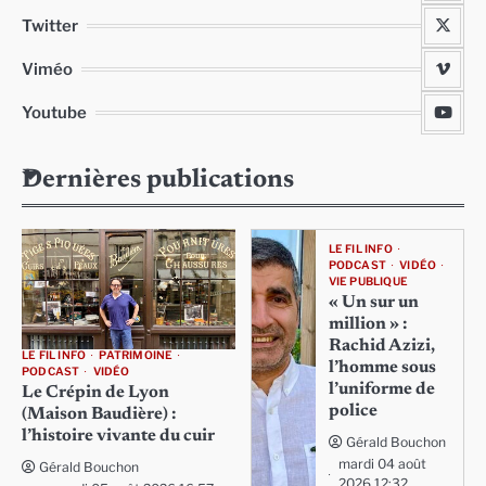
Twitter
Viméo
Youtube
Dernières publications
LE FIL INFO
PODCAST
VIDÉO
VIE PUBLIQUE
« Un sur un
million » :
Rachid Azizi,
LE FIL INFO
PATRIMOINE
l’homme sous
PODCAST
VIDÉO
l’uniforme de
Le Crépin de Lyon
police
(Maison Baudière) :
l’histoire vivante du cuir
Gérald Bouchon
mardi 04 août
Gérald Bouchon
2026 12:32