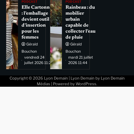
PODCAST
PODCAST
Elle Cartonne
Rainbeau : du
: l’emballage
mobilier
devient outil
urbain
d’insertion
capable de
pour les
collecter l’eau
femmes
de pluie
Gérald
Gérald
Bouchon
Bouchon
vendredi 24
mardi 21 juillet
juillet 2026 11:29
2026 11:44
Copyright © 2026
Lyon Demain
| Lyon Demain by
Lyon Demain
Médias
| Powered by
WordPress
.