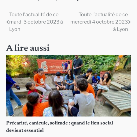
Toute l’actualité de ce
Toute l’actualité de ce
Navigation
mardi 3 octobre 2023 à
mercredi 4 octobre 2023
de
Lyon
à Lyon
l’article
A lire aussi
Précarité, canicule, solitude : quand le lien social
devient essentiel