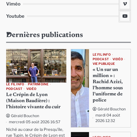
Viméo
Youtube
Dernières publications
LE FIL INFO
PODCAST
VIDÉO
VIE PUBLIQUE
« Un sur un
million » :
Rachid Azizi,
LE FIL INFO
PATRIMOINE
l’homme sous
PODCAST
VIDÉO
l’uniforme de
Le Crépin de Lyon
police
(Maison Baudière) :
l’histoire vivante du cuir
Gérald Bouchon
mardi 04 août
Gérald Bouchon
2026 12:32
mercredi 05 août 2026 16:57
Niché au cœur de la Presqu'île,
rue Tupin, le Crépin de Lyon est