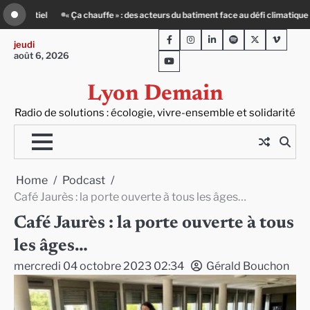
Skip
timent face au défi climatique
Entourage : un petit-déj contre l’isolement
to
Facebook
Instagram
LinkedIn
Spotify
Twitter
Viméo
content
jeudi
août 6, 2026
Youtube
Lyon Demain
Radio de solutions : écologie, vivre-ensemble et solidarité
Home
Podcast
Café Jaurès : la porte ouverte à tous les âges…
Café Jaurès : la porte ouverte à tous
les âges…
mercredi 04 octobre 2023 02:34
Gérald Bouchon