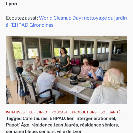
Lyon
.
Ecoutez aussi :
World Cleanup Day : nettoyage du jardin
à l’EHPAD Girondines
INITIATIVES
LE FIL INFO
PODCAST
PRODUCTIONS
SOLIDARITÉ
Tagged
Café Jaurès
,
EHPAD
,
lien intergénérationnel
,
Papot' Âge
,
résidence Jean Jaurès
,
résidence séniors
,
semaine bleue
,
séniors
,
ville de Lyon