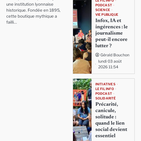
LE FIL INFO
une institution lyonnaise
PODCAST
SCIENCE
historique. Fondée en 1895,
VIE PUBLIQUE
cette boutique mythique a
Infox, IA et
failli…
ingérences : le
journalisme
peut-il encore
lutter ?
Gérald Bouchon
lundi 03 août
2026 11:54
INITIATIVES
LE FIL INFO
PODCAST
SOLIDARITÉ
Précarité,
canicule,
solitude :
quand le lien
social devient
essentiel