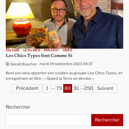
CULTURE
LE FIL INFO
PODCAST
VIDÉO
Les Chics Types font Comme Si
mardi 19 septembre 2023 04:37
Gérald Bouchon
Kent est venu apporter son soutien au groupe Les Chics Types, en
enregistrant un titre : « Quand la Terre se dérobe »
…
…
Pagination
Précédent
1
79
80
81
250
Suivant
des
Rechercher
publications
Rechercher