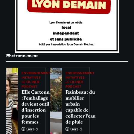
Environnement
ENVIRONNEMENT
ENVIRONNEMENT
INITIATIVES
INITIATIVES
LE FIL INFO
LE FIL INFO
PODCAST
PODCAST
Elle Cartonne
Rainbeau : du
: l’emballage
mobilier
devient outil
urbain
d’insertion
capable de
pour les
collecter l’eau
femmes
de pluie
Gérald
Gérald