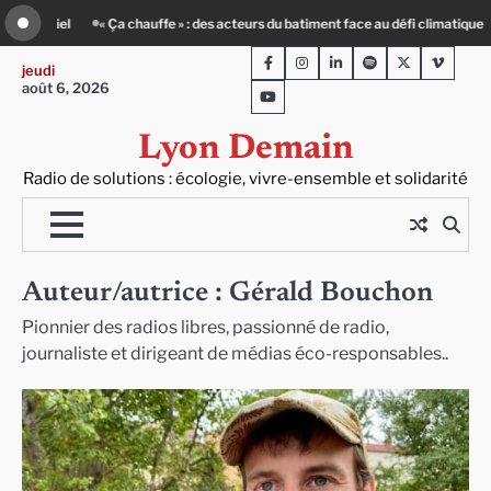
Skip
rage : un petit-déj contre l’isolement
Le Crépin de Lyon (Maison Baudière) : l’
to
Facebook
Instagram
LinkedIn
Spotify
Twitter
Viméo
content
jeudi
août 6, 2026
Youtube
Lyon Demain
Radio de solutions : écologie, vivre-ensemble et solidarité
Auteur/autrice :
Gérald Bouchon
Pionnier des radios libres, passionné de radio,
journaliste et dirigeant de médias éco-responsables..