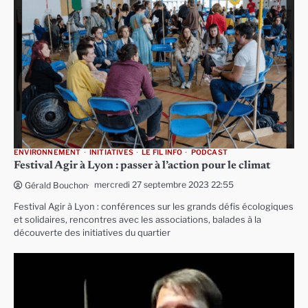
ENVIRONNEMENT
INITIATIVES
LE FIL INFO
PODCAST
Festival Agir à Lyon : passer à l’action pour le climat
mercredi 27 septembre 2023 22:55
Gérald Bouchon
Festival Agir à Lyon : conférences sur les grands défis écologiques
et solidaires, rencontres avec les associations, balades à la
découverte des initiatives du quartier