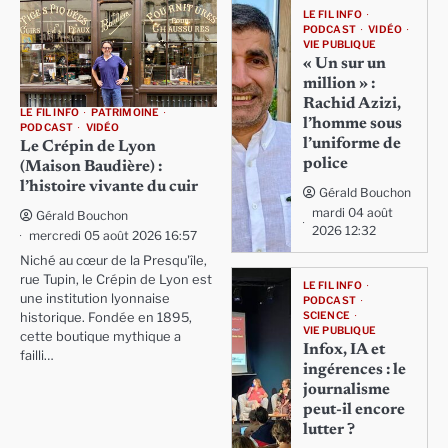
LE FIL INFO
PODCAST
VIDÉO
VIE PUBLIQUE
« Un sur un
million » :
Rachid Azizi,
LE FIL INFO
PATRIMOINE
l’homme sous
PODCAST
VIDÉO
l’uniforme de
Le Crépin de Lyon
police
(Maison Baudière) :
l’histoire vivante du cuir
Gérald Bouchon
mardi 04 août
Gérald Bouchon
2026 12:32
mercredi 05 août 2026 16:57
Niché au cœur de la Presqu'île,
rue Tupin, le Crépin de Lyon est
LE FIL INFO
une institution lyonnaise
PODCAST
SCIENCE
historique. Fondée en 1895,
VIE PUBLIQUE
cette boutique mythique a
Infox, IA et
failli…
ingérences : le
journalisme
peut-il encore
lutter ?