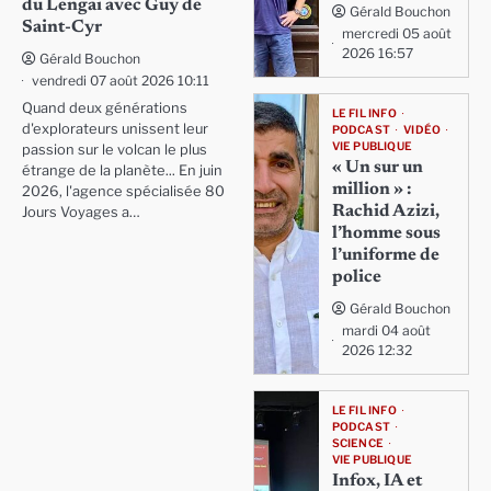
du Lengai avec Guy de
Gérald Bouchon
Saint-Cyr
mercredi 05 août
2026 16:57
Gérald Bouchon
vendredi 07 août 2026 10:11
Quand deux générations
LE FIL INFO
d'explorateurs unissent leur
PODCAST
VIDÉO
VIE PUBLIQUE
passion sur le volcan le plus
« Un sur un
étrange de la planète... En juin
million » :
2026, l'agence spécialisée 80
Rachid Azizi,
Jours Voyages a…
l’homme sous
l’uniforme de
police
Gérald Bouchon
mardi 04 août
2026 12:32
LE FIL INFO
PODCAST
SCIENCE
VIE PUBLIQUE
Infox, IA et