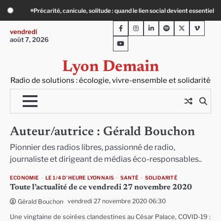
Skip
essentiel
« Ça chauffe » : des acteurs du batiment face au défi climatique
to
Facebook
Instagram
LinkedIn
Spotify
Twitter
Viméo
content
vendredi
août 7, 2026
Youtube
Lyon Demain
Radio de solutions : écologie, vivre-ensemble et solidarité
Auteur/autrice :
Gérald Bouchon
Pionnier des radios libres, passionné de radio,
journaliste et dirigeant de médias éco-responsables..
ECONOMIE
LE 1/4 D'HEURE LYONNAIS
SANTÉ
SOLIDARITÉ
Toute l’actualité de ce vendredi 27 novembre 2020
vendredi 27 novembre 2020 06:30
Gérald Bouchon
Une vingtaine de soirées clandestines au César Palace, COVID-19 :