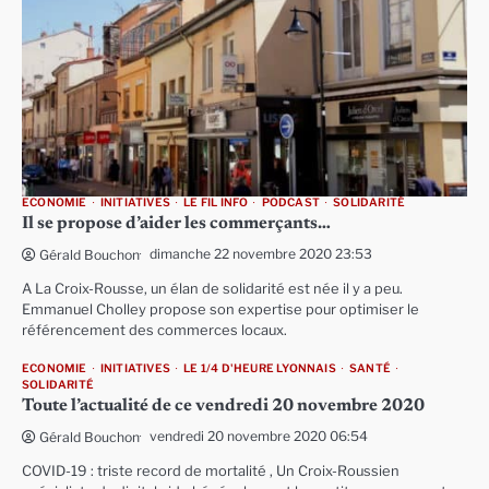
ECONOMIE
INITIATIVES
LE FIL INFO
PODCAST
SOLIDARITÉ
Il se propose d’aider les commerçants…
dimanche 22 novembre 2020 23:53
Gérald Bouchon
A La Croix-Rousse, un élan de solidarité est née il y a peu.
Emmanuel Cholley propose son expertise pour optimiser le
référencement des commerces locaux.
ECONOMIE
INITIATIVES
LE 1/4 D'HEURE LYONNAIS
SANTÉ
SOLIDARITÉ
Toute l’actualité de ce vendredi 20 novembre 2020
vendredi 20 novembre 2020 06:54
Gérald Bouchon
COVID-19 : triste record de mortalité , Un Croix-Roussien