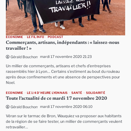
ECONOMIE
LE FIL INFO
PODCAST
Commerçants, artisans, indépendants : « laissez-nous
travailler ! »
mardi 17 novembre 2020 21:23
Gérald Bouchon
Un millier de commerçants, artisans et chefs d’entreprises
rassemblés hier à Lyon… Certains s’estiment au bout du rouleau
après deux confinements et une absence de perspectives pour
Noel.
ECONOMIE
LE 1/4 D'HEURE LYONNAIS
SANTÉ
SOLIDARITÉ
Toute l’actualité de ce mardi 17 novembre 2020
mardi 17 novembre 2020 06:10
Gérald Bouchon
Véran sur le tarmac de Bron, Wauquiez va proposer aux habitants
de la région de se faire tester, un millier de commerçants veulent
retravailler…