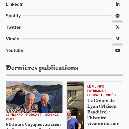
LinkedIn
Spotify
Twitter
Viméo
Youtube
Dernières publications
LE FIL INFO
PATRIMOINE
PODCAST
VIDÉO
Le Crépin de
Lyon (Maison
Baudière) :
LE FIL INFO
PODCAST
SCIENCE
l’histoire
VIDÉO
vivante du cuir
80 Jours Voyages : au cœur