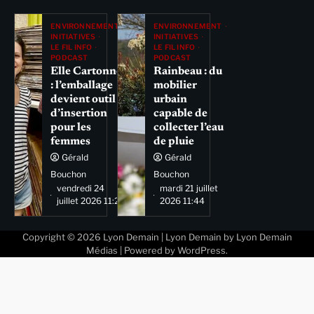
ENVIRONNEMENT
ENVIRONNEMENT
INITIATIVES
INITIATIVES
LE FIL INFO
LE FIL INFO
PODCAST
PODCAST
Elle Cartonne
Rainbeau : du
: l’emballage
mobilier
devient outil
urbain
d’insertion
capable de
pour les
collecter l’eau
femmes
de pluie
Gérald
Gérald
Bouchon
Bouchon
vendredi 24
mardi 21 juillet
juillet 2026 11:29
2026 11:44
Copyright © 2026
Lyon Demain
| Lyon Demain by
Lyon Demain
Médias
| Powered by
WordPress
.