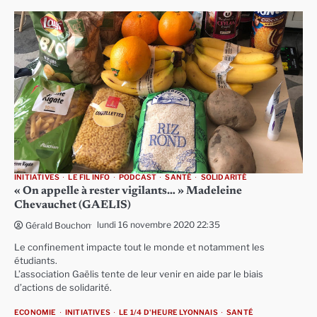
INITIATIVES
LE FIL INFO
PODCAST
SANTÉ
SOLIDARITÉ
« On appelle à rester vigilants… » Madeleine
Chevauchet (GAELIS)
lundi 16 novembre 2020 22:35
Gérald Bouchon
Le confinement impacte tout le monde et notamment les
étudiants.
L’association Gaëlis tente de leur venir en aide par le biais
d’actions de solidarité.
ECONOMIE
INITIATIVES
LE 1/4 D'HEURE LYONNAIS
SANTÉ