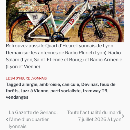
Retrouvez aussi le Quart d’Heure Lyonnais de Lyon
Demain sur les antennes de Radio Pluriel (Lyon). Radio
Salam (Lyon, Saint-Etienne et Bourg) et Radio Arménie
(Lyon et Vienne)
LE 1/4 D'HEURE LYONNAIS
Tagged
allergie
,
ambroisie
,
canicule
,
Devinaz
,
feux de
forêts
,
Jazz à Vienne
,
parti socialiste
,
tramway T9
,
vendanges
La Gazette de Gerland :
Toute l’actualité du mardi
Navigation
l’âme d’un quartier
7 juillet 2026 à Lyon
de
lyonnais