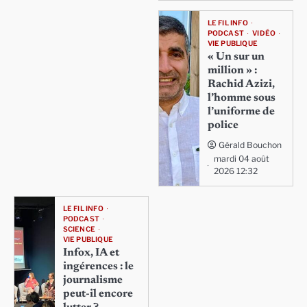
LE FIL INFO
PODCAST
VIDÉO
VIE PUBLIQUE
« Un sur un
million » :
Rachid Azizi,
l’homme sous
l’uniforme de
police
Gérald Bouchon
mardi 04 août
2026 12:32
LE FIL INFO
PODCAST
SCIENCE
VIE PUBLIQUE
Infox, IA et
ingérences : le
journalisme
peut-il encore