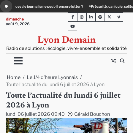
Skip
Précarité, canicule, solitude : quand le lien social devient essentiel
Le Teil 
to
Facebook
Instagram
LinkedIn
Spotify
Twitter
Viméo
content
dimanche
août 9, 2026
Youtube
Lyon Demain
Radio de solutions : écologie, vivre-ensemble et solidarité
Home
Le 1/4 d'heure Lyonnais
Toute l’actualité du lundi 6 juillet 2026 à Lyon
Toute l’actualité du lundi 6 juillet
2026 à Lyon
lundi 06 juillet 2026 09:40
Gérald Bouchon