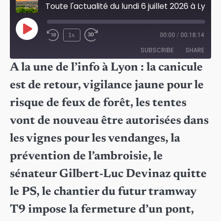
Toute l'actualité du lundi 6 juillet 2026 à Lyon
Play
1x
00:00
/
00:18:14
Episode
SUBSCRIBE
SHARE
A la une de l’info à Lyon : la canicule
SHARE
est de retour, vigilance jaune pour le
RSS FEED
LINK
risque de feux de forêt, les tentes
EMBED
vont de nouveau être autorisées dans
les vignes pour les vendanges, la
prévention de l’ambroisie, le
sénateur Gilbert-Luc Devinaz quitte
le PS, le chantier du futur tramway
T9 impose la fermeture d’un pont,