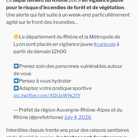
Le
département du Rhône
placé
en vigilance jaune
pour le risque d’incendies de forêt et de végétation
.
Une alerte qui fait suite à un week-end particulièrement
agité sur le front des incendies…
Le département du Rhône et la Métropole de
Lyon sont placés en vigilance jaune
#canicule
à
partir de demain 12h00
Prenez soin des personnes vulnérables autour
de vous
Pensez à vous hydrater
Adaptez votre pratique sportive
pic.twitter.com/XDUxWfk2tY
— Préfet de région Auvergne-Rhône-Alpes et du
Rhône (@prefetrhone)
July 4, 2026
Interdites depuis trente ans pour des raisons sanitaires