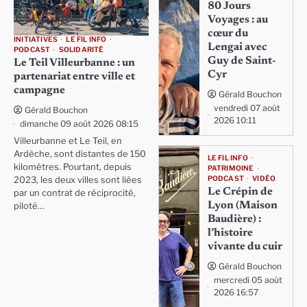
80 Jours
Voyages : au
cœur du
INITIATIVES
LE FIL INFO
Lengai avec
PODCAST
SOLIDARITÉ
Guy de Saint-
Le Teil Villeurbanne : un
Cyr
partenariat entre ville et
campagne
Gérald Bouchon
vendredi 07 août
Gérald Bouchon
2026 10:11
dimanche 09 août 2026 08:15
Villeurbanne et Le Teil, en
Ardèche, sont distantes de 150
LE FIL INFO
kilomètres. Pourtant, depuis
PATRIMOINE
PODCAST
VIDÉO
2023, les deux villes sont liées
Le Crépin de
par un contrat de réciprocité,
Lyon (Maison
piloté…
Baudière) :
l’histoire
vivante du cuir
Gérald Bouchon
mercredi 05 août
2026 16:57