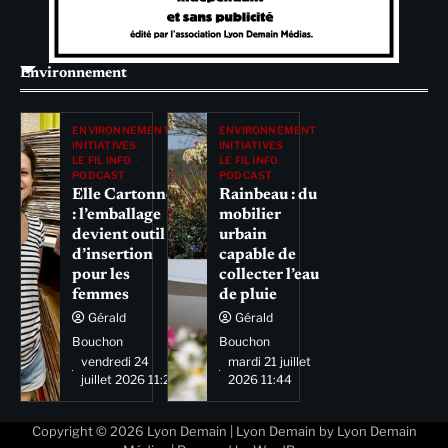
Environnement
ENVIRONNEMENT
ENVIRONNEMENT
INITIATIVES
INITIATIVES
LE FIL INFO
LE FIL INFO
PODCAST
PODCAST
Elle Cartonne
Rainbeau : du
: l’emballage
mobilier
devient outil
urbain
d’insertion
capable de
pour les
collecter l’eau
femmes
de pluie
Gérald
Gérald
Bouchon
Bouchon
vendredi 24
mardi 21 juillet
juillet 2026 11:29
2026 11:44
Copyright © 2026
Lyon Demain
| Lyon Demain by
Lyon Demain