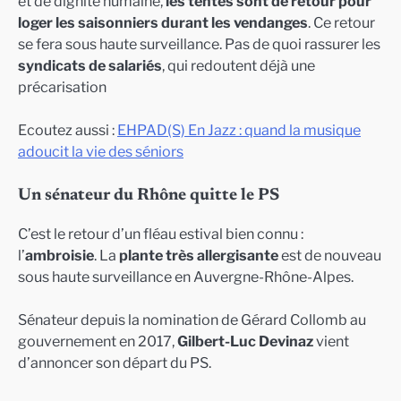
et de dignité humaine,
les tentes sont de retour pour
loger les saisonniers durant les vendanges
. Ce retour
se fera sous haute surveillance. Pas de quoi rassurer les
syndicats de salariés
, qui redoutent déjà une
précarisation
Ecoutez aussi :
EHPAD(S) En Jazz : quand la musique
adoucit la vie des séniors
Un sénateur du Rhône quitte le PS
C’est le retour d’un fléau estival bien connu :
l’
ambroisie
. La
plante très allergisante
est de nouveau
sous haute surveillance en Auvergne-Rhône-Alpes.
Sénateur depuis la nomination de Gérard Collomb au
gouvernement en 2017,
Gilbert-Luc Devinaz
vient
d’annoncer son départ du PS.