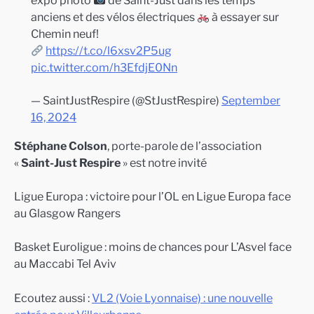
expo photo
de Saint-Just dans les temps
anciens et des vélos électriques
à essayer sur
Chemin neuf!
https://t.co/l6xsv2P5ug
pic.twitter.com/h3EfdjE0Nn
— SaintJustRespire (@StJustRespire)
September
16, 2024
Stéphane Colson
, porte-parole de l’association
«
Saint-Just Respire
» est notre invité
Ligue Europa : victoire pour l’OL en Ligue Europa face
au Glasgow Rangers
Basket Euroligue : moins de chances pour L’Asvel face
au Maccabi Tel Aviv
Ecoutez aussi :
VL2 (Voie Lyonnaise) : une nouvelle