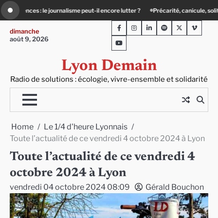
Skip
Précarité, canicule, solitude : quand le lien social devient essentiel
Le Teil
to
Facebook
Instagram
LinkedIn
Spotify
Twitter
Viméo
content
dimanche
août 9, 2026
Youtube
Lyon Demain
Radio de solutions : écologie, vivre-ensemble et solidarité
Home
Le 1/4 d'heure Lyonnais
Toute l’actualité de ce vendredi 4 octobre 2024 à Lyon
Toute l’actualité de ce vendredi 4
octobre 2024 à Lyon
vendredi 04 octobre 2024 08:09
Gérald Bouchon