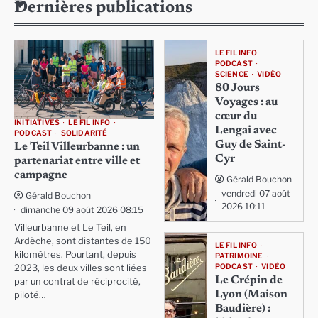
Dernières publications
LE FIL INFO
PODCAST
SCIENCE
VIDÉO
80 Jours
Voyages : au
cœur du
INITIATIVES
LE FIL INFO
Lengai avec
PODCAST
SOLIDARITÉ
Guy de Saint-
Le Teil Villeurbanne : un
Cyr
partenariat entre ville et
campagne
Gérald Bouchon
vendredi 07 août
Gérald Bouchon
2026 10:11
dimanche 09 août 2026 08:15
Villeurbanne et Le Teil, en
Ardèche, sont distantes de 150
LE FIL INFO
kilomètres. Pourtant, depuis
PATRIMOINE
PODCAST
VIDÉO
2023, les deux villes sont liées
Le Crépin de
par un contrat de réciprocité,
Lyon (Maison
piloté…
Baudière) :