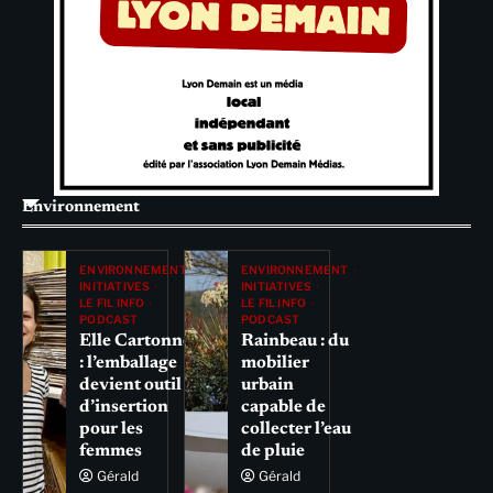
Environnement
ENVIRONNEMENT
ENVIRONNEMENT
INITIATIVES
INITIATIVES
LE FIL INFO
LE FIL INFO
PODCAST
PODCAST
Elle Cartonne
Rainbeau : du
: l’emballage
mobilier
devient outil
urbain
d’insertion
capable de
pour les
collecter l’eau
femmes
de pluie
Gérald
Gérald