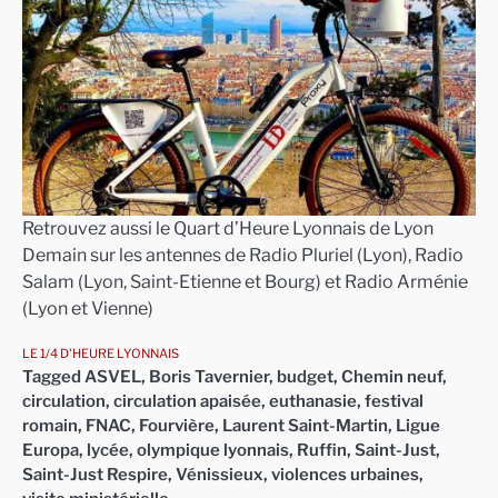
Retrouvez aussi le Quart d’Heure Lyonnais de Lyon
Demain sur les antennes de Radio Pluriel (Lyon), Radio
Salam (Lyon, Saint-Etienne et Bourg) et Radio Arménie
(Lyon et Vienne)
LE 1/4 D'HEURE LYONNAIS
Tagged
ASVEL
,
Boris Tavernier
,
budget
,
Chemin neuf
,
circulation
,
circulation apaisée
,
euthanasie
,
festival
romain
,
FNAC
,
Fourvière
,
Laurent Saint-Martin
,
Ligue
Europa
,
lycée
,
olympique lyonnais
,
Ruffin
,
Saint-Just
,
Saint-Just Respire
,
Vénissieux
,
violences urbaines
,