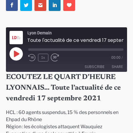
Lyon Demain
Toute l'actualité de ce vendredi 17 septembre 2021
Play
1x
00:00
/
Episode
SUBSCRIBE
SHARE
ECOUTEZ LE QUART D’HEURE
SHARE
LYONNAIS… Toute l’actualité de ce
RSS FEED
LINK
vendredi 17 septembre 2021
EMBED
HCL : 60 agents suspendus, 15 % des personnels en
Ehpad du Rhône
Région : les écologistes attaquent Wauquiez