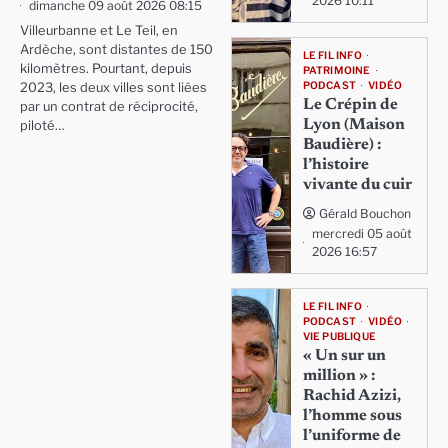
2026 10:11
dimanche 09 août 2026 08:15
Villeurbanne et Le Teil, en
Ardèche, sont distantes de 150
LE FIL INFO
kilomètres. Pourtant, depuis
PATRIMOINE
PODCAST
VIDÉO
2023, les deux villes sont liées
Le Crépin de
par un contrat de réciprocité,
Lyon (Maison
piloté…
Baudière) :
l’histoire
vivante du cuir
Gérald Bouchon
mercredi 05 août
2026 16:57
LE FIL INFO
PODCAST
VIDÉO
VIE PUBLIQUE
« Un sur un
million » :
Rachid Azizi,
l’homme sous
l’uniforme de