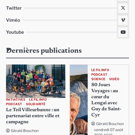
Twitter
Viméo
Youtube
Dernières publications
LE FIL INFO
PODCAST
SCIENCE
VIDÉO
80 Jours
Voyages : au
cœur du
INITIATIVES
LE FIL INFO
Lengai avec
PODCAST
SOLIDARITÉ
Guy de Saint-
Le Teil Villeurbanne : un
Cyr
partenariat entre ville et
campagne
Gérald Bouchon
vendredi 07 août
Gérald Bouchon