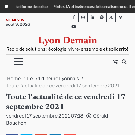
Skip
A et ingérences : le journalisme peut-il encore lutter ?
Précarité, canicule, sol
to
Facebook
Instagram
LinkedIn
Spotify
Twitter
Viméo
content
dimanche
août 9, 2026
Youtube
Lyon Demain
Radio de solutions : écologie, vivre-ensemble et solidarité
Home
Le 1/4 d'heure Lyonnais
Toute l’actualité de ce vendredi 17 septembre 2021
Toute l’actualité de ce vendredi 17
septembre 2021
vendredi 17 septembre 2021 07:18
Gérald
Bouchon