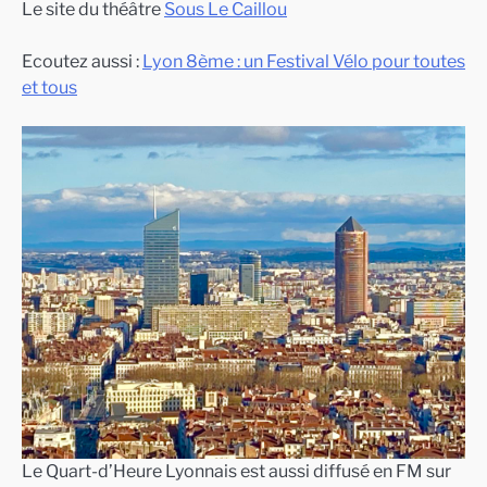
Le site du théâtre
Sous Le Caillou
Ecoutez aussi :
Lyon 8ème : un Festival Vélo pour toutes
et tous
Le Quart-d’Heure Lyonnais est aussi diffusé en FM sur