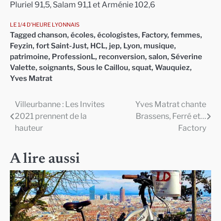
Pluriel 91,5, Salam 91,1 et Arménie 102,6
LE 1/4 D'HEURE LYONNAIS
Tagged
chanson
,
écoles
,
écologistes
,
Factory
,
femmes
,
Feyzin
,
fort Saint-Just
,
HCL
,
jep
,
Lyon
,
musique
,
patrimoine
,
ProfessionL
,
reconversion
,
salon
,
Séverine
Valette
,
soignants
,
Sous le Caillou
,
squat
,
Wauquiez
,
Yves Matrat
Villeurbanne : Les Invites
Yves Matrat chante
Navigation
2021 prennent de la
Brassens, Ferré et…
de
hauteur
Factory
l’article
A lire aussi