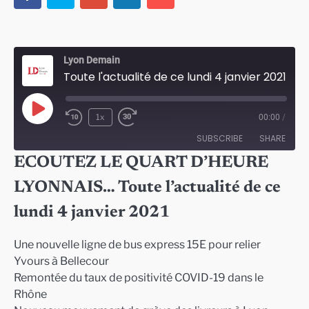
Lyon Demain
Toute l'actualité de ce lundi 4 janvier 2021
Play
1x
00:00
/
Episode
SUBSCRIBE
SHARE
ECOUTEZ LE QUART D’HEURE
SHARE
LYONNAIS… Toute l’actualité de ce
RSS FEED
LINK
lundi 4 janvier 2021
EMBED
Une nouvelle ligne de bus express 15E pour relier
Yvours à Bellecour
Remontée du taux de positivité COVID-19 dans le
Rhône