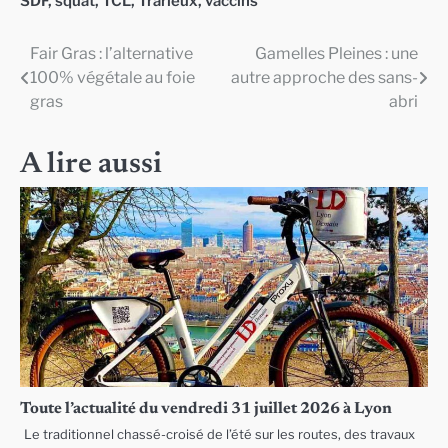
SDF
,
squat
,
TCL
,
Trarieux
,
vaccins
Fair Gras : l’alternative
Gamelles Pleines : une
Navigation
100% végétale au foie
autre approche des sans-
de
gras
abri
l’article
A lire aussi
Toute l’actualité du vendredi 31 juillet 2026 à Lyon
Le traditionnel chassé-croisé de l’été sur les routes, des travaux