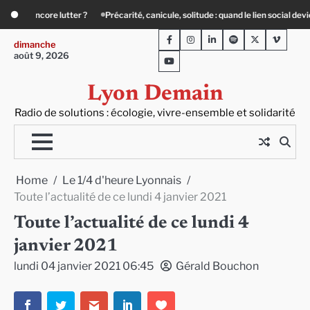
Skip
icule, solitude : quand le lien social devient essentiel
« Ça chauffe » : des act
to
Facebook
Instagram
LinkedIn
Spotify
Twitter
Viméo
content
dimanche
août 9, 2026
Youtube
Lyon Demain
Radio de solutions : écologie, vivre-ensemble et solidarité
Home
Le 1/4 d'heure Lyonnais
Toute l’actualité de ce lundi 4 janvier 2021
Toute l’actualité de ce lundi 4
janvier 2021
lundi 04 janvier 2021 06:45
Gérald Bouchon