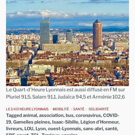
Le Quart-d’Heure Lyonnais est aussi diffusé en FM sur
Pluriel 91,5, Salam 91,1, Judaïca 94,5 et Arménie 102,6
LE 1/4 D'HEURE LYONNAIS
MOBILITÉ
SANTÉ
SOLIDARITÉ
Tagged
animal
,
association
,
bus
,
coronavirus
,
COVID-
19
,
Gamelles pleines
,
Isaac-Sibille
,
Légion d'Honneur
,
livreurs
,
LOU
,
Lyon
,
ouest-Lyonnais
,
sans-abri
,
santé
,