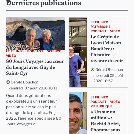
Dernières publications
LE FIL INFO
PATRIMOINE
PODCAST
VIDÉO
Le Crépin de
Lyon (Maison
Baudière) :
LE FIL INFO
PODCAST
SCIENCE
l’histoire
VIDÉO
vivante du cuir
80 Jours Voyages : au cœur
du Lengai avec Guy de
Gérald Bouchon
Saint-Cyr
mercredi 05 août
2026 16:57
Gérald Bouchon
vendredi 07 août 2026 10:11
Quand deux générations
LE FIL INFO
d'explorateurs unissent leur
PODCAST
VIDÉO
VIE PUBLIQUE
passion sur le volcan le plus
« Un sur un
étrange de la planète... En juin
million » :
2026, l'agence spécialisée 80
Rachid Azizi,
Jours Voyages a…
l’homme sous