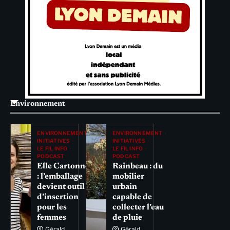
Environnement
ENVIRONNEMENT
ENVIRONNEMENT
INITIATIVES
INITIATIVES
LE FIL INFO
LE FIL INFO
PODCAST
PODCAST
Elle Cartonne
Rainbeau : du
: l’emballage
mobilier
devient outil
urbain
d’insertion
capable de
pour les
collecter l’eau
femmes
de pluie
Gérald
Gérald