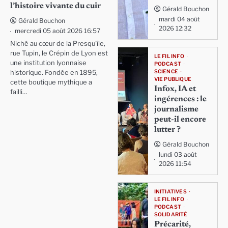
l’histoire vivante du cuir
Gérald Bouchon
mardi 04 août
Gérald Bouchon
2026 12:32
mercredi 05 août 2026 16:57
Niché au cœur de la Presqu'île,
rue Tupin, le Crépin de Lyon est
LE FIL INFO
une institution lyonnaise
PODCAST
SCIENCE
historique. Fondée en 1895,
VIE PUBLIQUE
cette boutique mythique a
Infox, IA et
failli…
ingérences : le
journalisme
peut-il encore
lutter ?
Gérald Bouchon
lundi 03 août
2026 11:54
INITIATIVES
LE FIL INFO
PODCAST
SOLIDARITÉ
Précarité,