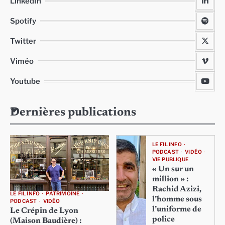
LinkedIn
Spotify
Twitter
Viméo
Youtube
Dernières publications
LE FIL INFO
PODCAST
VIDÉO
VIE PUBLIQUE
« Un sur un
million » :
Rachid Azizi,
LE FIL INFO
PATRIMOINE
l’homme sous
PODCAST
VIDÉO
l’uniforme de
Le Crépin de Lyon
police
(Maison Baudière) :