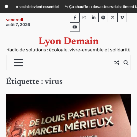
Skip
Ça chauffe » : des acteurs du batiment face au défi climatique
Entourage : un 
to
Facebook
Instagram
LinkedIn
Spotify
Twitter
Viméo
content
vendredi
août 7, 2026
Youtube
Lyon Demain
Radio de solutions : écologie, vivre-ensemble et solidarité
Étiquette :
virus