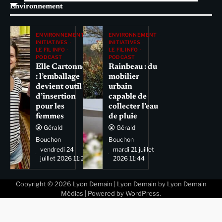
Environnement
ENVIRONNEMENT
ENVIRONNEMENT
INITIATIVES
INITIATIVES
LE FIL INFO
LE FIL INFO
PODCAST
PODCAST
Elle Cartonne
Rainbeau : du
: l’emballage
mobilier
devient outil
urbain
d’insertion
capable de
pour les
collecter l’eau
femmes
de pluie
Gérald
Gérald
Bouchon
Bouchon
vendredi 24
mardi 21 juillet
juillet 2026 11:29
2026 11:44
Copyright © 2026
Lyon Demain
| Lyon Demain by
Lyon Demain
Médias
| Powered by
WordPress
.