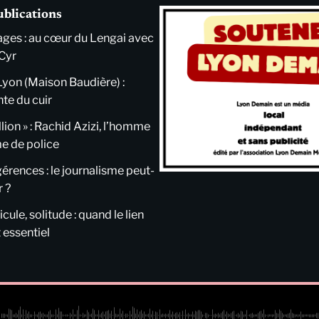
ublications
ges : au cœur du Lengai avec
Cyr
Lyon (Maison Baudière) :
nte du cuir
llion » : Rachid Azizi, l’homme
me de police
ngérences : le journalisme peut-
r ?
cule, solitude : quand le lien
 essentiel
C