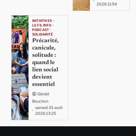
2026 11:54
INITIATIVES
LE FIL INFO
PODCAST
SOLIDARITÉ
Précarité,
canicule,
solitude :
quand le
lien social
devient
essentiel
Gérald
Bouchon
samedi 01 août
2026 13:25