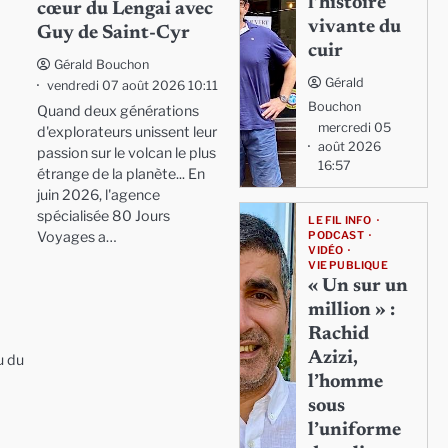
l’histoire
cœur du Lengai avec
vivante du
Guy de Saint-Cyr
cuir
Gérald Bouchon
Gérald
vendredi 07 août 2026 10:11
Bouchon
Quand deux générations
mercredi 05
d'explorateurs unissent leur
août 2026
passion sur le volcan le plus
16:57
étrange de la planète... En
juin 2026, l'agence
spécialisée 80 Jours
LE FIL INFO
Voyages a…
PODCAST
VIDÉO
VIE PUBLIQUE
« Un sur un
million » :
Rachid
Azizi,
u du
l’homme
sous
l’uniforme