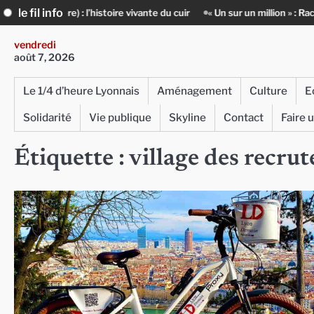
Skip
le fil info
) : l’histoire vivante du cuir
« Un sur un million » : Rachid Azizi, l’
to
content
vendredi
août 7, 2026
Le 1/4 d’heure Lyonnais
Aménagement
Culture
E
Solidarité
Vie publique
Skyline
Contact
Faire 
Étiquette :
village des recrut