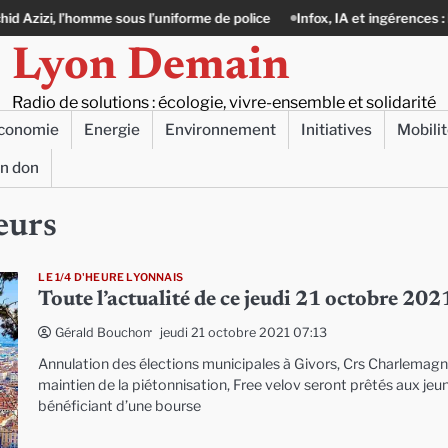
homme sous l’uniforme de police
Infox, IA et ingérences : le journalisme 
Lyon Demain
Radio de solutions : écologie, vivre-ensemble et solidarité
conomie
Energie
Environnement
Initiatives
Mobili
un don
eurs
LE 1/4 D'HEURE LYONNAIS
Toute l’actualité de ce jeudi 21 octobre 202
jeudi 21 octobre 2021 07:13
Gérald Bouchon
Annulation des élections municipales à Givors, Crs Charlemagn
maintien de la piétonnisation, Free velov seront prêtés aux jeu
bénéficiant d’une bourse