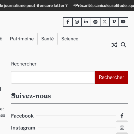
peut-il encore lutter ?
Précarité, canicule, solitude : quand le lien soc
Facebook
Instagram
LinkedIn
Spotify
Twitter
Viméo
Yout
té
Patrimoine
Santé
Science
Rechercher
Rechercher
1
Suivez-nous
e :
nes
Facebook
Instagram