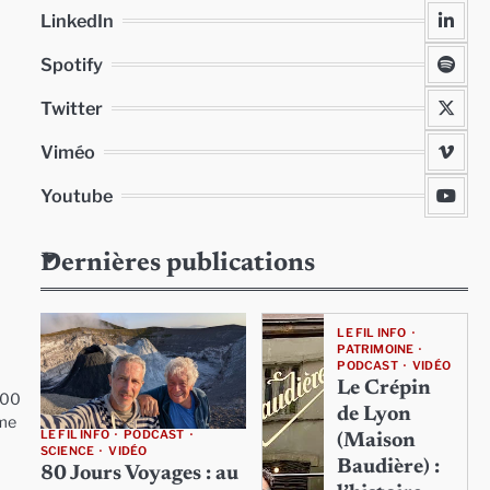
LinkedIn
Spotify
Twitter
Viméo
Youtube
Dernières publications
LE FIL INFO
PATRIMOINE
PODCAST
VIDÉO
Le Crépin
000
de Lyon
sme
LE FIL INFO
PODCAST
(Maison
SCIENCE
VIDÉO
Baudière) :
80 Jours Voyages : au