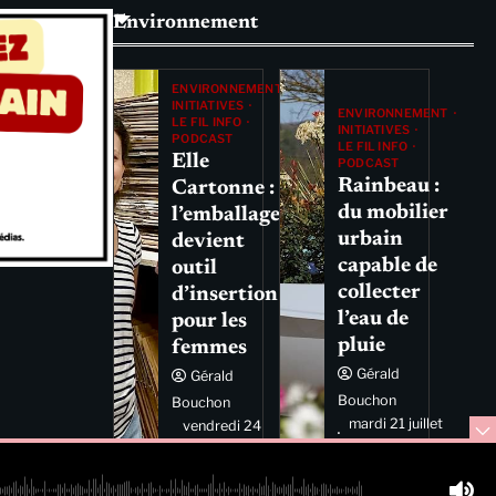
Environnement
ENVIRONNEMENT
INITIATIVES
ENVIRONNEMENT
LE FIL INFO
INITIATIVES
PODCAST
LE FIL INFO
Elle
PODCAST
Rainbeau :
Cartonne :
du mobilier
l’emballage
urbain
devient
capable de
outil
collecter
d’insertion
l’eau de
pour les
pluie
femmes
Gérald
Gérald
Bouchon
Bouchon
mardi 21 juillet
vendredi 24
2026 11:44
juillet 2026
11:29