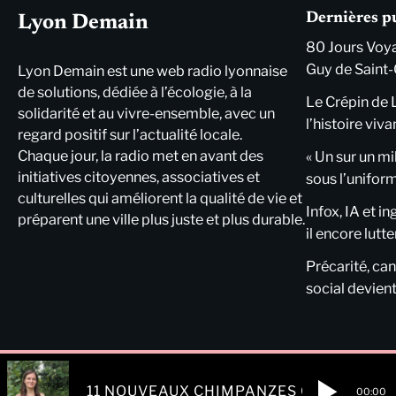
Dernières p
Lyon Demain
80 Jours Voya
Guy de Saint-
Lyon Demain est une web radio lyonnaise
de solutions, dédiée à l’écologie, à la
Le Crépin de 
solidarité et au vivre-ensemble, avec un
l’histoire viva
regard positif sur l’actualité locale.
Chaque jour, la radio met en avant des
« Un sur un mi
initiatives citoyennes, associatives et
sous l’unifor
culturelles qui améliorent la qualité de vie et
Infox, IA et i
préparent une ville plus juste et plus durable.
il encore lutte
Précarité, cani
social devient
11 NOUVEAUX CHIMPANZES CHEZ P-WA
00:00