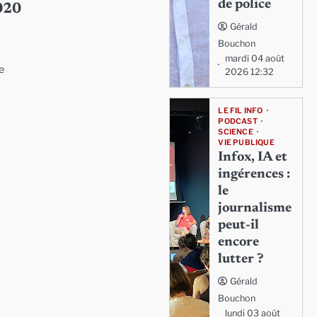
de police
2020
Gérald
Bouchon
mardi 04 août
Le
2026 12:32
LE FIL INFO
PODCAST
SCIENCE
VIE PUBLIQUE
Infox, IA et
ingérences :
le
journalisme
peut-il
encore
lutter ?
Gérald
Bouchon
lundi 03 août