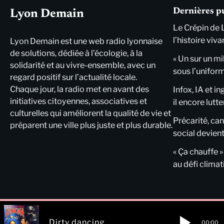
Dernières p
Lyon Demain
Le Crépin de 
l’histoire viva
Lyon Demain est une web radio lyonnaise
de solutions, dédiée à l’écologie, à la
« Un sur un mi
solidarité et au vivre-ensemble, avec un
sous l’unifor
regard positif sur l’actualité locale.
Chaque jour, la radio met en avant des
Infox, IA et i
initiatives citoyennes, associatives et
il encore lutte
culturelles qui améliorent la qualité de vie et
Précarité, cani
préparent une ville plus juste et plus durable.
social devient
« Ça chauffe »
au défi clima
Dirty dancing
00:00