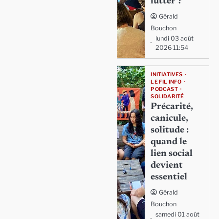
lutter ?
Gérald
Bouchon
lundi 03 août
2026 11:54
INITIATIVES
LE FIL INFO
PODCAST
SOLIDARITÉ
Précarité,
canicule,
solitude :
quand le
lien social
devient
essentiel
Gérald
Bouchon
samedi 01 août