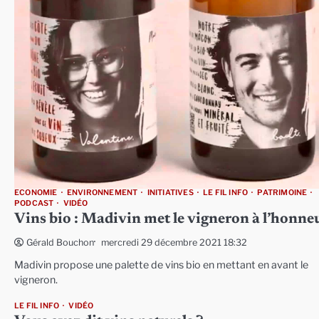
ECONOMIE
ENVIRONNEMENT
INITIATIVES
LE FIL INFO
PATRIMOINE
PODCAST
VIDÉO
Vins bio : Madivin met le vigneron à l’honne
mercredi 29 décembre 2021 18:32
Gérald Bouchon
Madivin propose une palette de vins bio en mettant en avant le
vigneron.
LE FIL INFO
VIDÉO