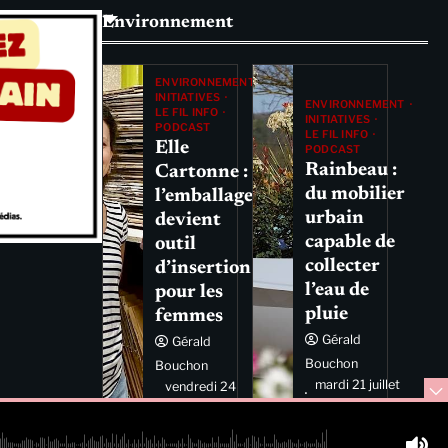
Environnement
ENVIRONNEMENT
INITIATIVES
ENVIRONNEMENT
LE FIL INFO
INITIATIVES
PODCAST
LE FIL INFO
Elle
PODCAST
Rainbeau :
Cartonne :
du mobilier
l’emballage
urbain
devient
capable de
outil
collecter
d’insertion
l’eau de
pour les
pluie
femmes
Gérald
Gérald
Bouchon
Bouchon
mardi 21 juillet
vendredi 24
2026 11:44
juillet 2026
11:29