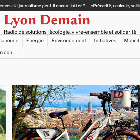
rnalisme peut-il encore lutter ?
Précarité, canicule, solitude : quand le
Lyon Demain
Radio de solutions : écologie, vivre-ensemble et solidarité
conomie
Energie
Environnement
Initiatives
Mobili
un don