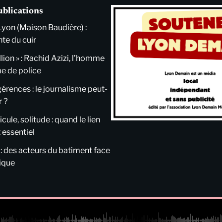
ublications
Lyon (Maison Baudière) :
nte du cuir
llion » : Rachid Azizi, l’homme
me de police
ngérences : le journalisme peut-
r ?
cule, solitude : quand le lien
 essentiel
 : des acteurs du batiment face
tique