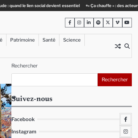
 lien social devient essentiel
« Ça chauffe » : des acteurs du batiment
Facebook
Instagram
LinkedIn
Spotify
Twitter
Viméo
Yout
té
Patrimoine
Santé
Science
Rechercher
Rechercher
Suivez-nous
Facebook
Instagram