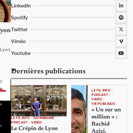
LinkedIn
Spotify
Twitter
Lyon
Viméo
 Lyon,
Youtube
Dernières publications
LE FIL INFO
PODCAST
VIDÉO
VIE PUBLIQUE
« Un sur un
million » :
LE FIL INFO
PATRIMOINE
PODCAST
VIDÉO
Rachid
Le Crépin de Lyon
Azizi,