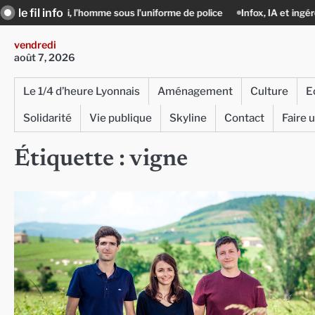
Skip
le fil info
Azizi, l’homme sous l’uniforme de police
Infox, IA et ingérences : le jou
to
content
vendredi
août 7, 2026
Le 1/4 d’heure Lyonnais
Aménagement
Culture
E
Solidarité
Vie publique
Skyline
Contact
Faire 
Étiquette :
vigne