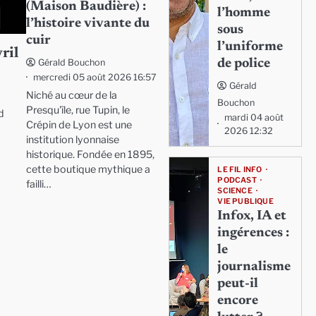
(Maison Baudière) :
l’homme
l’histoire vivante du
sous
cuir
l’uniforme
ril
de police
Gérald Bouchon
mercredi 05 août 2026 16:57
Gérald
Niché au cœur de la
Bouchon
Presqu'île, rue Tupin, le
d
mardi 04 août
Crépin de Lyon est une
2026 12:32
institution lyonnaise
historique. Fondée en 1895,
cette boutique mythique a
LE FIL INFO
PODCAST
failli…
SCIENCE
VIE PUBLIQUE
Infox, IA et
ingérences :
le
journalisme
peut-il
encore