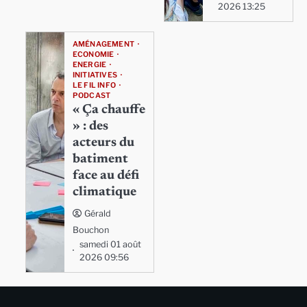
2026 13:25
AMÉNAGEMENT
ECONOMIE
ENERGIE
INITIATIVES
LE FIL INFO
PODCAST
« Ça chauffe
» : des
acteurs du
batiment
face au défi
climatique
Gérald
Bouchon
samedi 01 août
2026 09:56