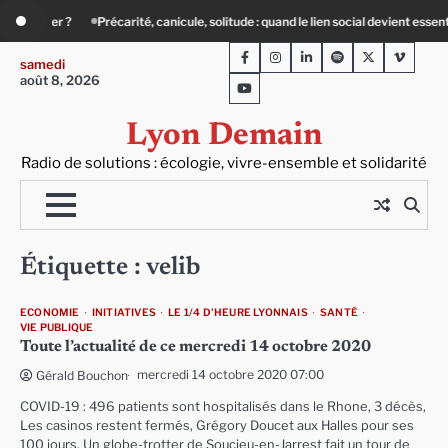
Skip
récarité, canicule, solitude : quand le lien social devient essentiel
« Ça chauffe
to
Facebook
Instagram
LinkedIn
Spotify
Twitter
Viméo
content
samedi
août 8, 2026
Youtube
Lyon Demain
Radio de solutions : écologie, vivre-ensemble et solidarité
Étiquette :
velib
ECONOMIE
INITIATIVES
LE 1/4 D'HEURE LYONNAIS
SANTÉ
VIE PUBLIQUE
Toute l’actualité de ce mercredi 14 octobre 2020
mercredi 14 octobre 2020 07:00
Gérald Bouchon
COVID-19 : 496 patients sont hospitalisés dans le Rhone, 3 décès,
Les casinos restent fermés, Grégory Doucet aux Halles pour ses
100 jours, Un globe-trotter de Soucieu-en-Jarrest fait un tour de