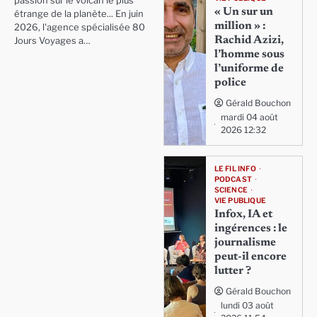
passion sur le volcan le plus
« Un sur un
étrange de la planète... En juin
million » :
2026, l'agence spécialisée 80
Rachid Azizi,
Jours Voyages a…
l’homme sous
l’uniforme de
police
Gérald Bouchon
mardi 04 août
2026 12:32
LE FIL INFO
PODCAST
SCIENCE
VIE PUBLIQUE
Infox, IA et
ingérences : le
journalisme
peut-il encore
lutter ?
Gérald Bouchon
lundi 03 août