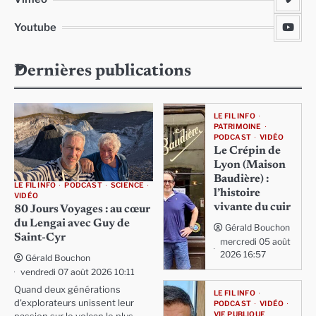
Youtube
Dernières publications
LE FIL INFO
PATRIMOINE
PODCAST
VIDÉO
Le Crépin de
Lyon (Maison
Baudière) :
LE FIL INFO
PODCAST
SCIENCE
l’histoire
VIDÉO
vivante du cuir
80 Jours Voyages : au cœur
du Lengai avec Guy de
Gérald Bouchon
Saint-Cyr
mercredi 05 août
2026 16:57
Gérald Bouchon
vendredi 07 août 2026 10:11
Quand deux générations
LE FIL INFO
d'explorateurs unissent leur
PODCAST
VIDÉO
VIE PUBLIQUE