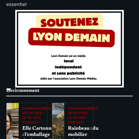
essentiel
Environnement
ENVIRONNEMENT
ENVIRONNEMENT
INITIATIVES
INITIATIVES
LE FIL INFO
LE FIL INFO
PODCAST
PODCAST
Elle Cartonne
Rainbeau : du
: l’emballage
mobilier