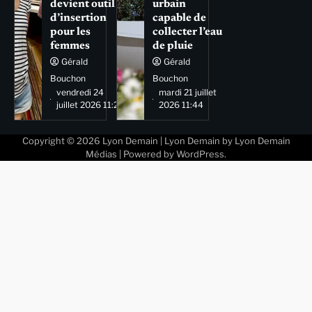
devient outil
urbain
d’insertion
capable de
pour les
collecter l’eau
femmes
de pluie
Gérald
Gérald
Bouchon
Bouchon
vendredi 24
mardi 21 juillet
juillet 2026 11:29
2026 11:44
Copyright © 2026
Lyon Demain
| Lyon Demain by
Lyon Demain
Médias
| Powered by
WordPress
.