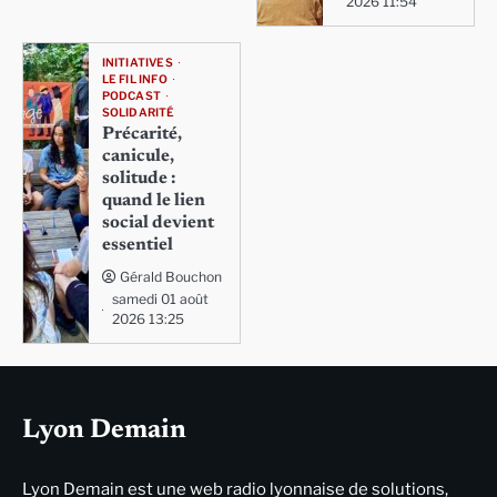
2026 11:54
INITIATIVES
LE FIL INFO
PODCAST
SOLIDARITÉ
Précarité,
canicule,
solitude :
quand le lien
social devient
essentiel
Gérald Bouchon
samedi 01 août
2026 13:25
Lyon Demain
Lyon Demain est une web radio lyonnaise de solutions,