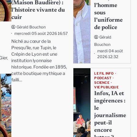
(Maison Baudière) :
l’homme
l’histoire vivante du
sous
cuir
l’uniforme
de police
Gérald Bouchon
mercredi 05 août 2026 16:57
Gérald
Niché au cœur de la
Bouchon
Presqu'île, rue Tupin, le
mardi 04 août
Crépin de Lyon est une
2026 12:32
Gier,
institution lyonnaise
historique. Fondée en 1895,
cette boutique mythique a
LE FIL INFO
PODCAST
failli…
SCIENCE
VIE PUBLIQUE
Infox, IA et
ingérences :
le
journalisme
peut-il
encore