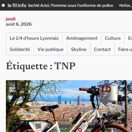
Skip
le fil info
 Azizi, l’homme sous l’uniforme de police
Infox, IA et ingérences : le j
to
content
jeudi
août 6, 2026
Le 1/4 d’heure Lyonnais
Aménagement
Culture
E
Solidarité
Vie publique
Skyline
Contact
Faire 
Étiquette :
TNP