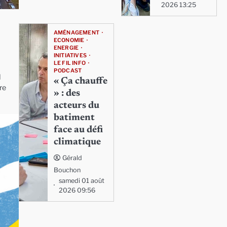
2026 13:25
AMÉNAGEMENT
ECONOMIE
ENERGIE
INITIATIVES
LE FIL INFO
PODCAST
d
« Ça chauffe
are
» : des
acteurs du
batiment
face au défi
climatique
Gérald
Bouchon
samedi 01 août
2026 09:56