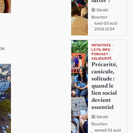
lutter ?
Gérald
Bouchon
lundi 03 août
2026 11:54
INITIATIVES
 de
LE FIL INFO
PODCAST
SOLIDARITÉ
Précarité,
canicule,
solitude :
quand le
lien social
devient
essentiel
Gérald
Bouchon
samedi 01 août