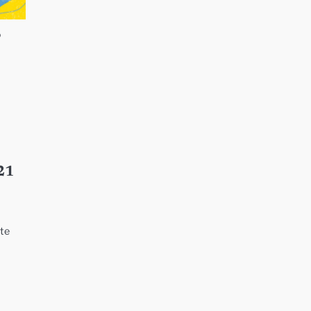
P
021
ite