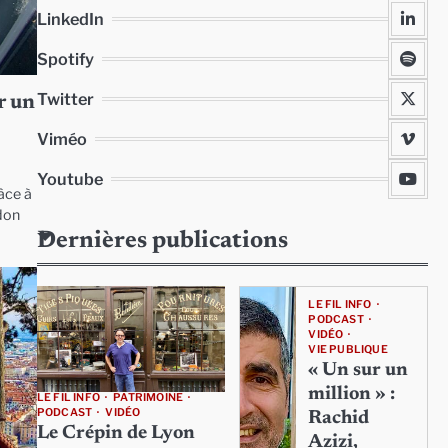
LinkedIn
Spotify
Twitter
r un
Viméo
Youtube
âce à
édon
Dernières publications
LE FIL INFO
PODCAST
VIDÉO
VIE PUBLIQUE
« Un sur un
million » :
LE FIL INFO
PATRIMOINE
PODCAST
VIDÉO
Rachid
Le Crépin de Lyon
Azizi,