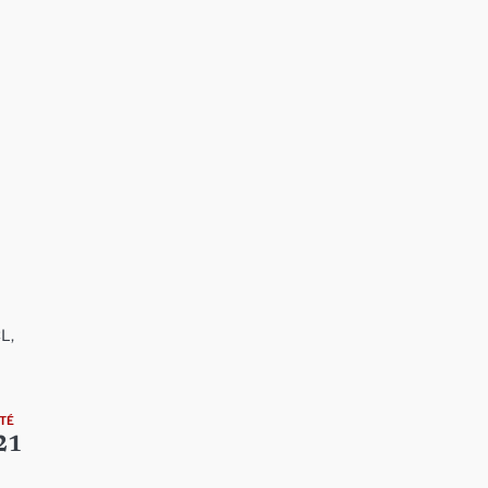
CL,
…
TÉ
021