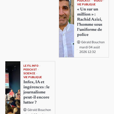
PODCAST
VIDÉO
VIE PUBLIQUE
« Un sur un
million » :
Rachid Azizi,
l’homme sous
l’uniforme de
police
Gérald Bouchon
mardi 04 août
2026 12:32
LE FIL INFO
PODCAST
SCIENCE
VIE PUBLIQUE
Infox, IA et
ingérences : le
journalisme
peut-il encore
lutter ?
Gérald Bouchon