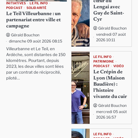
cœur du
INITIATIVES
LE FIL INFO
Lengai avec
PODCAST
SOLIDARITÉ
Guy de Saint-
Le Teil Villeurbanne : un
Cyr
partenariat entre ville et
campagne
Gérald Bouchon
vendredi 07 août
Gérald Bouchon
2026 10:11
dimanche 09 août 2026 08:15
Villeurbanne et Le Teil, en
Ardèche, sont distantes de 150
LE FIL INFO
kilomètres. Pourtant, depuis
PATRIMOINE
PODCAST
VIDÉO
2023, les deux villes sont liées
Le Crépin de
par un contrat de réciprocité,
Lyon (Maison
piloté…
Baudière) :
l’histoire
vivante du cuir
Gérald Bouchon
mercredi 05 août
2026 16:57
LE FIL INFO