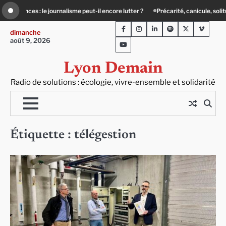
Skip
rnalisme peut-il encore lutter ?
Précarité, canicule, solitude : quand le lien soc
to
Facebook
Instagram
LinkedIn
Spotify
Twitter
Viméo
content
dimanche
août 9, 2026
Youtube
Lyon Demain
Radio de solutions : écologie, vivre-ensemble et solidarité
Étiquette :
télégestion