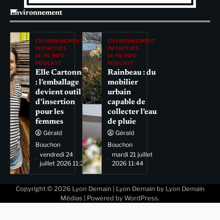
Environnement
ENVIRONNEMENT
ENVIRONNEMENT
INITIATIVES
INITIATIVES
LE FIL INFO
LE FIL INFO
PODCAST
PODCAST
Elle Cartonne
Rainbeau : du
: l’emballage
mobilier
devient outil
urbain
d’insertion
capable de
pour les
collecter l’eau
femmes
de pluie
Gérald
Gérald
Bouchon
Bouchon
vendredi 24
mardi 21 juillet
juillet 2026 11:29
2026 11:44
Copyright © 2026
Lyon Demain
| Lyon Demain by
Lyon Demain
Médias
| Powered by
WordPress
.