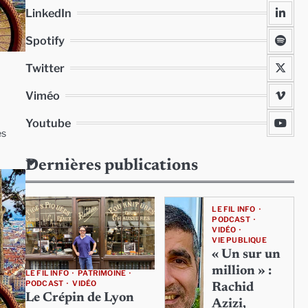
LinkedIn
Spotify
Twitter
Viméo
Youtube
es
Dernières publications
LE FIL INFO
PODCAST
VIDÉO
VIE PUBLIQUE
« Un sur un
million » :
LE FIL INFO
PATRIMOINE
PODCAST
VIDÉO
Rachid
Le Crépin de Lyon
Azizi,