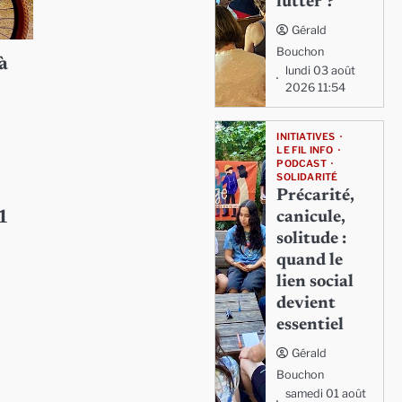
lutter ?
Gérald
Bouchon
à
lundi 03 août
2026 11:54
INITIATIVES
LE FIL INFO
PODCAST
SOLIDARITÉ
Précarité,
canicule,
1
solitude :
quand le
lien social
devient
essentiel
Gérald
Bouchon
samedi 01 août