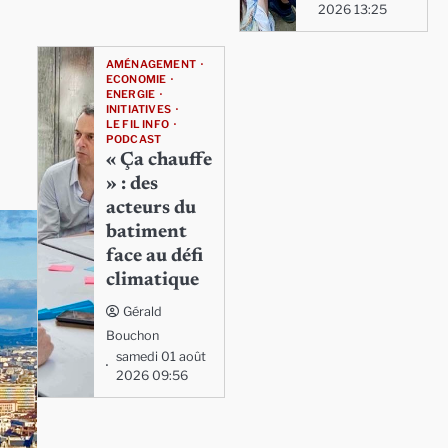
2026 13:25
AMÉNAGEMENT
ECONOMIE
ENERGIE
INITIATIVES
LE FIL INFO
PODCAST
« Ça chauffe
» : des
acteurs du
batiment
face au défi
climatique
Gérald
Bouchon
samedi 01 août
2026 09:56