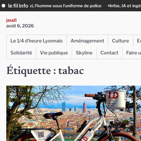
Skip
le fil info
, l’homme sous l’uniforme de police
Infox, IA et ingérences : le journali
to
content
jeudi
août 6, 2026
Le 1/4 d’heure Lyonnais
Aménagement
Culture
E
Solidarité
Vie publique
Skyline
Contact
Faire 
Étiquette :
tabac