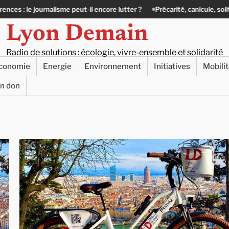
sme peut-il encore lutter ?
Précarité, canicule, solitude : quand le lien
Lyon Demain
Radio de solutions : écologie, vivre-ensemble et solidarité
conomie
Energie
Environnement
Initiatives
Mobili
un don