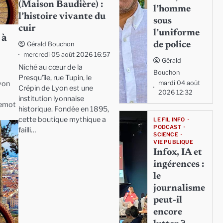
(Maison Baudière) :
l’homme
l’histoire vivante du
sous
cuir
l’uniforme
 à
de police
Gérald Bouchon
mercredi 05 août 2026 16:57
Gérald
Niché au cœur de la
Bouchon
Presqu'île, rue Tupin, le
mardi 04 août
Lyon
Crépin de Lyon est une
2026 12:32
institution lyonnaise
Lemot
historique. Fondée en 1895,
cette boutique mythique a
LE FIL INFO
PODCAST
failli…
SCIENCE
VIE PUBLIQUE
Infox, IA et
ingérences :
le
journalisme
peut-il
encore