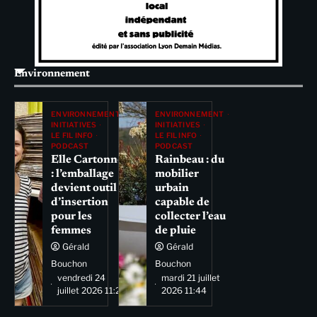
Environnement
ENVIRONNEMENT
ENVIRONNEMENT
INITIATIVES
INITIATIVES
LE FIL INFO
LE FIL INFO
PODCAST
PODCAST
Elle Cartonne
Rainbeau : du
: l’emballage
mobilier
devient outil
urbain
d’insertion
capable de
pour les
collecter l’eau
femmes
de pluie
Gérald
Gérald
Bouchon
Bouchon
vendredi 24
mardi 21 juillet
juillet 2026 11:29
2026 11:44