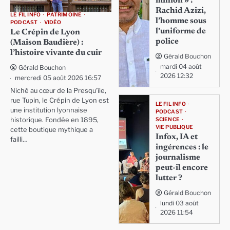
million » :
Rachid Azizi,
LE FIL INFO
PATRIMOINE
l’homme sous
PODCAST
VIDÉO
l’uniforme de
Le Crépin de Lyon
police
(Maison Baudière) :
l’histoire vivante du cuir
Gérald Bouchon
mardi 04 août
Gérald Bouchon
2026 12:32
mercredi 05 août 2026 16:57
Niché au cœur de la Presqu'île,
rue Tupin, le Crépin de Lyon est
LE FIL INFO
une institution lyonnaise
PODCAST
SCIENCE
historique. Fondée en 1895,
VIE PUBLIQUE
cette boutique mythique a
Infox, IA et
failli…
ingérences : le
journalisme
peut-il encore
lutter ?
Gérald Bouchon
lundi 03 août
2026 11:54