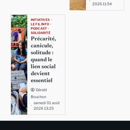
2026 11:54
INITIATIVES
LE FIL INFO
PODCAST
SOLIDARITÉ
Précarité,
canicule,
solitude :
quand le
lien social
devient
essentiel
Gérald
Bouchon
samedi 01 août
2026 13:25