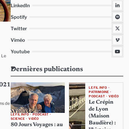
LinkedIn
Spotify
Twitter
Viméo
Youtube
, Le
Dernières publications
2021
LE FIL INFO
PATRIMOINE
PODCAST
VIDÉO
Le Crépin
ons de
de Lyon
LE FIL INFO
PODCAST
(Maison
SCIENCE
VIDÉO
Baudière) :
80 Jours Voyages : au