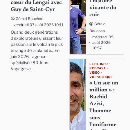
l’histoire
cœur du Lengai avec
vivante du
Guy de Saint-Cyr
cuir
Gérald Bouchon
Gérald
vendredi 07 août 2026 10:11
Bouchon
Quand deux générations
mercredi 05
d'explorateurs unissent leur
août 2026
passion sur le volcan le plus
16:57
étrange de la planète... En
juin 2026, l'agence
spécialisée 80 Jours
LE FIL INFO
Voyages a…
PODCAST
VIDÉO
VIE PUBLIQUE
« Un sur un
million » :
Rachid
Azizi,
l’homme
sous
l’uniforme