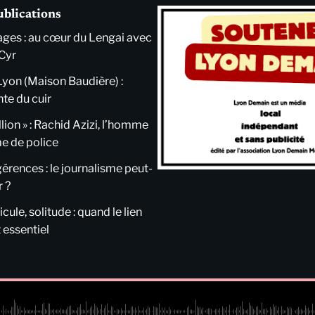
ublications
ges : au cœur du Lengai avec
Cyr
Lyon (Maison Baudière) :
nte du cuir
llion » : Rachid Azizi, l’homme
me de police
ngérences : le journalisme peut-
r ?
cule, solitude : quand le lien
 essentiel