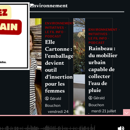
Environnement
ENVIRONNEMENT
INITIATIVES
ENVIRONNEMENT
LE FIL INFO
INITIATIVES
PODCAST
LE FIL INFO
Elle
PODCAST
Rainbeau :
Cartonne :
du mobilier
l’emballage
urbain
devient
capable de
outil
collecter
d’insertion
l’eau de
pour les
pluie
femmes
Gérald
Gérald
Bouchon
Bouchon
mardi 21 juillet
vendredi 24
2026 11:44
juillet 2026
11:29