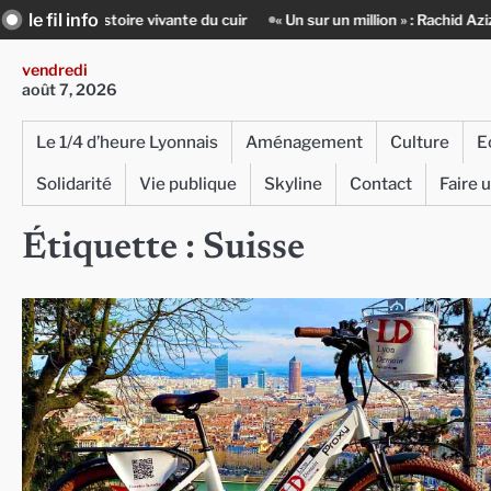
Skip
le fil info
histoire vivante du cuir
« Un sur un million » : Rachid Azizi, l’homme s
to
content
vendredi
août 7, 2026
Le 1/4 d’heure Lyonnais
Aménagement
Culture
E
Solidarité
Vie publique
Skyline
Contact
Faire 
Étiquette :
Suisse