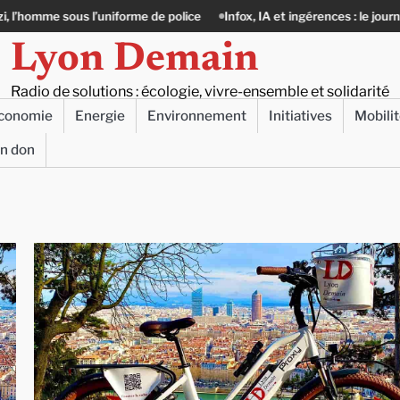
ous l’uniforme de police
Infox, IA et ingérences : le journalisme peut-il
Lyon Demain
Radio de solutions : écologie, vivre-ensemble et solidarité
conomie
Energie
Environnement
Initiatives
Mobili
un don