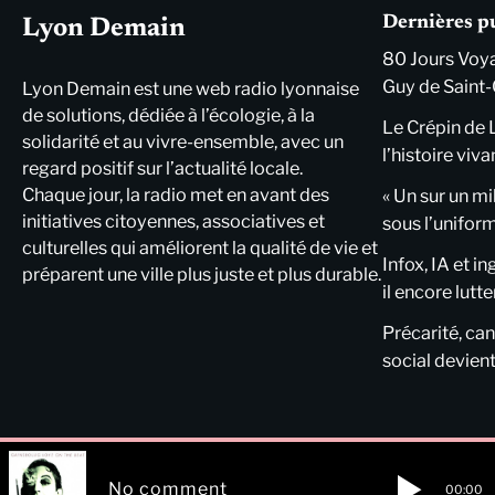
Dernières p
Lyon Demain
80 Jours Voya
Guy de Saint-
Lyon Demain est une web radio lyonnaise
de solutions, dédiée à l’écologie, à la
Le Crépin de 
solidarité et au vivre-ensemble, avec un
l’histoire viva
regard positif sur l’actualité locale.
Chaque jour, la radio met en avant des
« Un sur un mi
initiatives citoyennes, associatives et
sous l’unifor
culturelles qui améliorent la qualité de vie et
Infox, IA et i
préparent une ville plus juste et plus durable.
il encore lutte
Précarité, cani
social devient
No comment
00:00