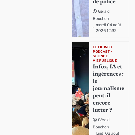
de police
Gérald
Bouchon
mardi 04 août
2026 12:32
LE FIL INFO
PODCAST
SCIENCE
VIE PUBLIQUE
Infox, IA et
ingérences :
le
journalisme
peut-il
encore
lutter ?
Gérald
Bouchon
lundi 03 août