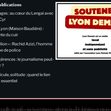
ublications
ges : au cœur du Lengai avec
Cyr
Lyon (Maison Baudière) :
nte du cuir
llion » : Rachid Azizi, l’homme
me de police
ngérences : le journalisme peut-
r ?
cule, solitude : quand le lien
 essentiel