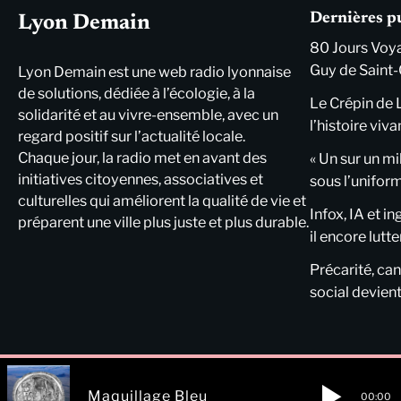
Dernières p
Lyon Demain
80 Jours Voya
Guy de Saint-
Lyon Demain est une web radio lyonnaise
de solutions, dédiée à l’écologie, à la
Le Crépin de 
solidarité et au vivre-ensemble, avec un
l’histoire viva
regard positif sur l’actualité locale.
Chaque jour, la radio met en avant des
« Un sur un mi
initiatives citoyennes, associatives et
sous l’unifor
culturelles qui améliorent la qualité de vie et
Infox, IA et i
préparent une ville plus juste et plus durable.
il encore lutte
Précarité, cani
social devient
Maquillage Bleu
00:00