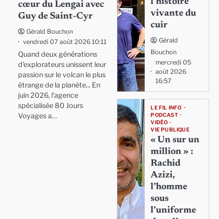
l’histoire
cœur du Lengai avec
vivante du
Guy de Saint-Cyr
cuir
Gérald Bouchon
Gérald
vendredi 07 août 2026 10:11
Bouchon
Quand deux générations
mercredi 05
d'explorateurs unissent leur
août 2026
passion sur le volcan le plus
16:57
étrange de la planète... En
juin 2026, l'agence
spécialisée 80 Jours
LE FIL INFO
Voyages a…
PODCAST
VIDÉO
VIE PUBLIQUE
« Un sur un
million » :
Rachid
Azizi,
l’homme
sous
l’uniforme