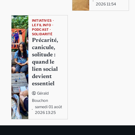
2026 11:54
INITIATIVES
LE FIL INFO
PODCAST
SOLIDARITÉ
Précarité,
canicule,
solitude :
quand le
lien social
devient
essentiel
Gérald
Bouchon
samedi 01 août
2026 13:25