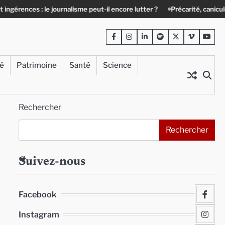
 : le journalisme peut-il encore lutter ?
Précarité, canicule, solitude 
Facebook
Instagram
LinkedIn
Spotify
Twitter
Viméo
Yout
té
Patrimoine
Santé
Science
Rechercher
Rechercher
Suivez-nous
Facebook
Instagram