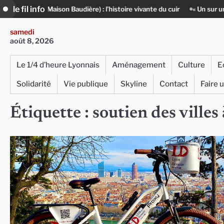
Skip
le fil info
n (Maison Baudière) : l’histoire vivante du cuir
« Un sur un million » 
to
content
samedi
août 8, 2026
Le 1/4 d’heure Lyonnais
Aménagement
Culture
E
Solidarité
Vie publique
Skyline
Contact
Faire 
Étiquette :
soutien des villes