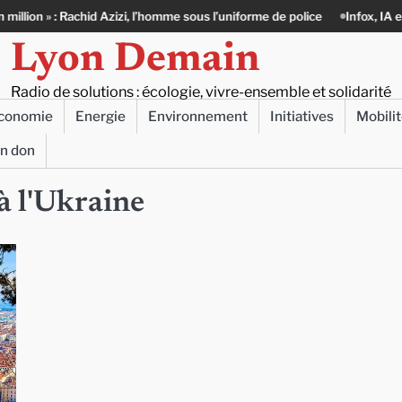
: Rachid Azizi, l’homme sous l’uniforme de police
Infox, IA et ingérences
Lyon Demain
Radio de solutions : écologie, vivre-ensemble et solidarité
conomie
Energie
Environnement
Initiatives
Mobili
un don
 à l'Ukraine