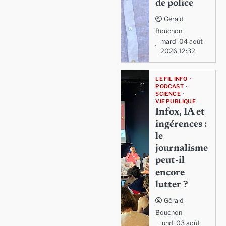
de police
Gérald
Bouchon
mardi 04 août
2026 12:32
LE FIL INFO
PODCAST
SCIENCE
VIE PUBLIQUE
Infox, IA et
ingérences :
le
journalisme
peut-il
encore
lutter ?
Gérald
Bouchon
lundi 03 août