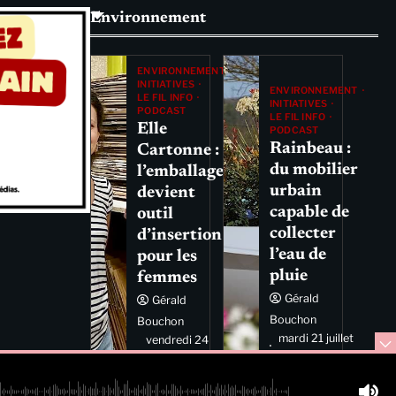
Environnement
ENVIRONNEMENT
INITIATIVES
ENVIRONNEMENT
LE FIL INFO
INITIATIVES
PODCAST
LE FIL INFO
Elle
PODCAST
Rainbeau :
Cartonne :
du mobilier
l’emballage
urbain
devient
capable de
outil
collecter
d’insertion
l’eau de
pour les
pluie
femmes
Gérald
Gérald
Bouchon
Bouchon
mardi 21 juillet
vendredi 24
2026 11:44
juillet 2026
11:29