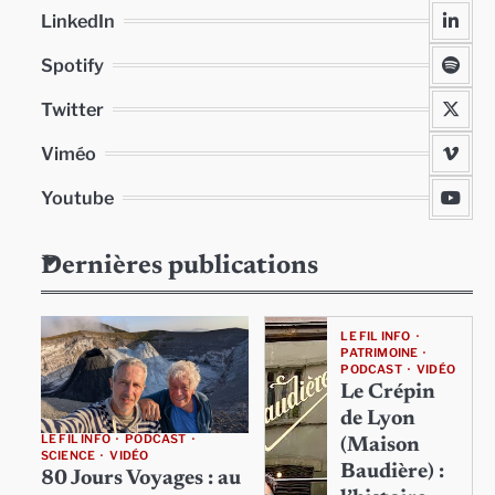
LinkedIn
Spotify
Twitter
Viméo
Youtube
Dernières publications
LE FIL INFO
PATRIMOINE
PODCAST
VIDÉO
Le Crépin
de Lyon
LE FIL INFO
PODCAST
(Maison
SCIENCE
VIDÉO
Baudière) :
80 Jours Voyages : au