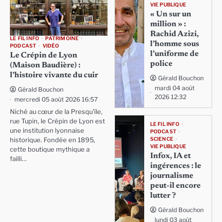
VIE PUBLIQUE
« Un sur un
million » :
Rachid Azizi,
LE FIL INFO
PATRIMOINE
l’homme sous
PODCAST
VIDÉO
l’uniforme de
Le Crépin de Lyon
police
(Maison Baudière) :
l’histoire vivante du cuir
Gérald Bouchon
mardi 04 août
Gérald Bouchon
2026 12:32
mercredi 05 août 2026 16:57
Niché au cœur de la Presqu'île,
rue Tupin, le Crépin de Lyon est
LE FIL INFO
une institution lyonnaise
PODCAST
SCIENCE
historique. Fondée en 1895,
VIE PUBLIQUE
cette boutique mythique a
Infox, IA et
failli…
ingérences : le
journalisme
peut-il encore
lutter ?
Gérald Bouchon
lundi 03 août