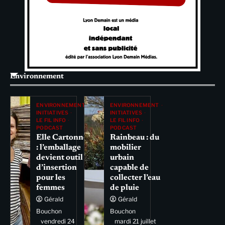
Environnement
ENVIRONNEMENT
ENVIRONNEMENT
INITIATIVES
INITIATIVES
LE FIL INFO
LE FIL INFO
PODCAST
PODCAST
Elle Cartonne
Rainbeau : du
: l’emballage
mobilier
devient outil
urbain
d’insertion
capable de
pour les
collecter l’eau
femmes
de pluie
Gérald
Gérald
Bouchon
Bouchon
vendredi 24
mardi 21 juillet