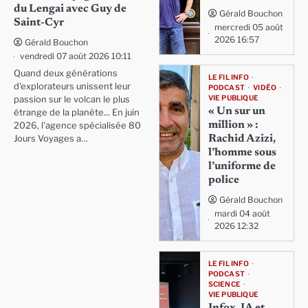
du Lengai avec Guy de
Gérald Bouchon
Saint-Cyr
mercredi 05 août
2026 16:57
Gérald Bouchon
vendredi 07 août 2026 10:11
Quand deux générations
LE FIL INFO
d'explorateurs unissent leur
PODCAST
VIDÉO
VIE PUBLIQUE
passion sur le volcan le plus
« Un sur un
étrange de la planète... En juin
million » :
2026, l'agence spécialisée 80
Rachid Azizi,
Jours Voyages a…
l’homme sous
l’uniforme de
police
Gérald Bouchon
mardi 04 août
2026 12:32
LE FIL INFO
PODCAST
SCIENCE
VIE PUBLIQUE
Infox, IA et