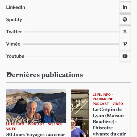
LinkedIn
Spotify
Twitter
Viméo
Youtube
Dernières publications
LE FIL INFO
PATRIMOINE
PODCAST
VIDÉO
Le Crépin de
Lyon (Maison
Baudière) :
LE FIL INFO
PODCAST
SCIENCE
l’histoire
VIDÉO
vivante du cuir
80 Jours Voyages : au cœur