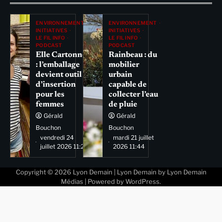
ENVIRONNEMENT
ENVIRONNEMENT
INITIATIVES
INITIATIVES
LE FIL INFO
LE FIL INFO
PODCAST
PODCAST
Elle Cartonne
Rainbeau : du
: l’emballage
mobilier
devient outil
urbain
d’insertion
capable de
pour les
collecter l’eau
femmes
de pluie
Gérald
Gérald
Bouchon
Bouchon
vendredi 24
mardi 21 juillet
juillet 2026 11:29
2026 11:44
Copyright © 2026
Lyon Demain
| Lyon Demain by
Lyon Demain
Médias
| Powered by
WordPress
.