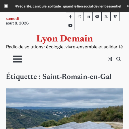
Skip
e, solitude : quand le lien social devient essentiel
« Ça chauffe » : des acteur
to
Facebook
Instagram
LinkedIn
Spotify
Twitter
Viméo
content
samedi
août 8, 2026
Youtube
Lyon Demain
Radio de solutions : écologie, vivre-ensemble et solidarité
Étiquette :
Saint-Romain-en-Gal