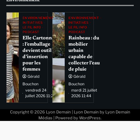
Environnement
ENVIRONNEMENT
ENVIRONNEMENT
INITIATIVES
INITIATIVES
LE FIL INFO
LE FIL INFO
PODCAST
PODCAST
Elle Cartonne
Rainbeau : du
: l’emballage
mobilier
devient outil
urbain
d’insertion
capable de
pour les
collecter l’eau
femmes
de pluie
Gérald
Gérald
Bouchon
Bouchon
vendredi 24
mardi 21 juillet
juillet 2026 11:29
2026 11:44
Copyright © 2026
Lyon Demain
| Lyon Demain by
Lyon Demain
Médias
| Powered by
WordPress
.