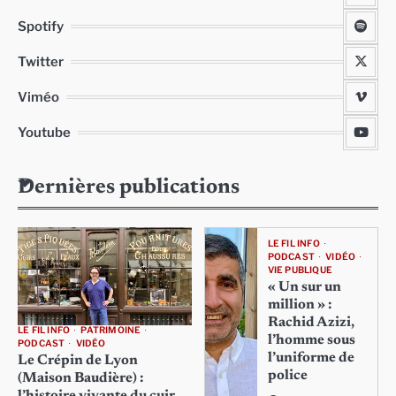
Spotify
Twitter
Viméo
Youtube
Dernières publications
LE FIL INFO
PODCAST
VIDÉO
VIE PUBLIQUE
« Un sur un
million » :
Rachid Azizi,
LE FIL INFO
PATRIMOINE
l’homme sous
PODCAST
VIDÉO
l’uniforme de
Le Crépin de Lyon
police
(Maison Baudière) :
l’histoire vivante du cuir