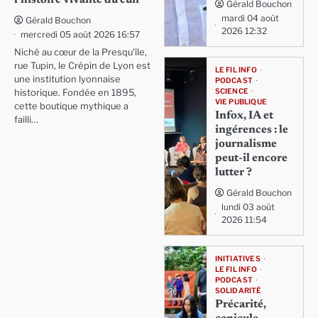
Gérald Bouchon
mardi 04 août
Gérald Bouchon
2026 12:32
mercredi 05 août 2026 16:57
Niché au cœur de la Presqu'île,
rue Tupin, le Crépin de Lyon est
LE FIL INFO
une institution lyonnaise
PODCAST
SCIENCE
historique. Fondée en 1895,
VIE PUBLIQUE
cette boutique mythique a
Infox, IA et
failli…
ingérences : le
journalisme
peut-il encore
lutter ?
Gérald Bouchon
lundi 03 août
2026 11:54
INITIATIVES
LE FIL INFO
PODCAST
SOLIDARITÉ
Précarité,