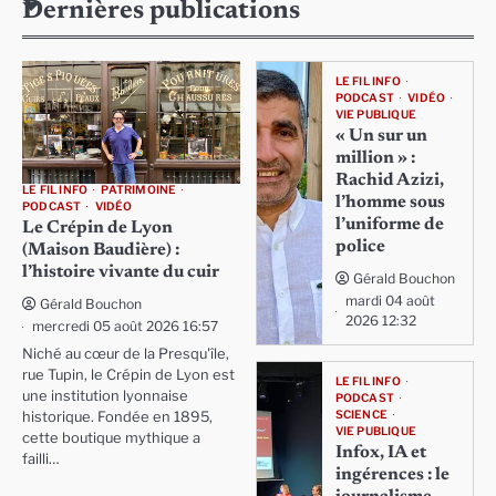
Dernières publications
LE FIL INFO
PODCAST
VIDÉO
VIE PUBLIQUE
« Un sur un
million » :
Rachid Azizi,
LE FIL INFO
PATRIMOINE
l’homme sous
PODCAST
VIDÉO
l’uniforme de
Le Crépin de Lyon
police
(Maison Baudière) :
l’histoire vivante du cuir
Gérald Bouchon
mardi 04 août
Gérald Bouchon
2026 12:32
mercredi 05 août 2026 16:57
Niché au cœur de la Presqu'île,
rue Tupin, le Crépin de Lyon est
LE FIL INFO
une institution lyonnaise
PODCAST
SCIENCE
historique. Fondée en 1895,
VIE PUBLIQUE
cette boutique mythique a
Infox, IA et
failli…
ingérences : le