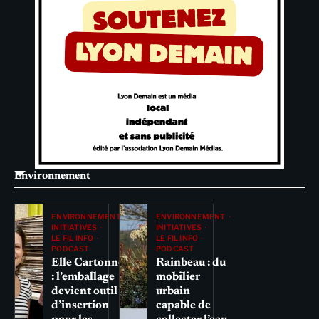
Environnement
ENVIRONNEMENT
ENVIRONNEMENT
INITIATIVES
INITIATIVES
LE FIL INFO
LE FIL INFO
PODCAST
PODCAST
Elle Cartonne
Rainbeau : du
: l’emballage
mobilier
devient outil
urbain
d’insertion
capable de