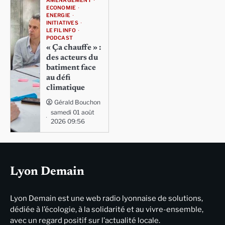
AMÉNAGEMENT
ECONOMIE
ENERGIE
INITIATIVES
LE FIL INFO
PODCAST
« Ça chauffe » :
des acteurs du
batiment face
au défi
climatique
Gérald Bouchon
samedi 01 août
2026 09:56
Lyon Demain
Lyon Demain est une web radio lyonnaise de solutions,
dédiée à l’écologie, à la solidarité et au vivre-ensemble,
avec un regard positif sur l’actualité locale.