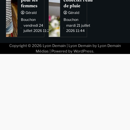
pour les
collecter l’eau
femmes
de pluie
Gérald
Gérald
Bouchon
Bouchon
vendredi 24
mardi 21 juillet
juillet 2026 11:29
2026 11:44
Copyright © 2026
Lyon Demain
| Lyon Demain by
Lyon Demain
Médias
| Powered by
WordPress
.