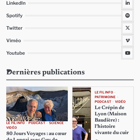
LinkedIn
Spotify
Twitter
Viméo
Youtube
Dernières publications
LE FIL INFO
PATRIMOINE
PODCAST
VIDÉO
Le Crépin de
Lyon (Maison
Baudière) :
LE FIL INFO
PODCAST
SCIENCE
l’histoire
VIDÉO
vivante du cuir
80 Jours Voyages : au cœur
du Lengai avec Guy de