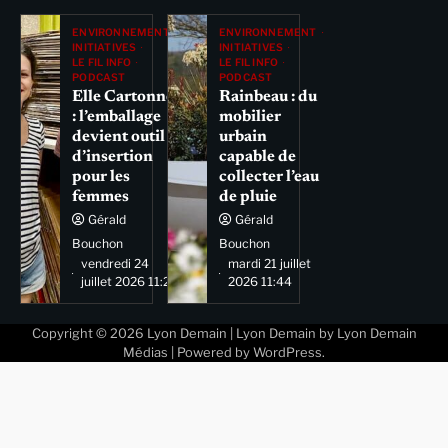
ENVIRONNEMENT
ENVIRONNEMENT
INITIATIVES
INITIATIVES
LE FIL INFO
LE FIL INFO
PODCAST
PODCAST
Elle Cartonne
Rainbeau : du
: l’emballage
mobilier
devient outil
urbain
d’insertion
capable de
pour les
collecter l’eau
femmes
de pluie
Gérald
Gérald
Bouchon
Bouchon
vendredi 24
mardi 21 juillet
juillet 2026 11:29
2026 11:44
Copyright © 2026
Lyon Demain
| Lyon Demain by
Lyon Demain
Médias
| Powered by
WordPress
.