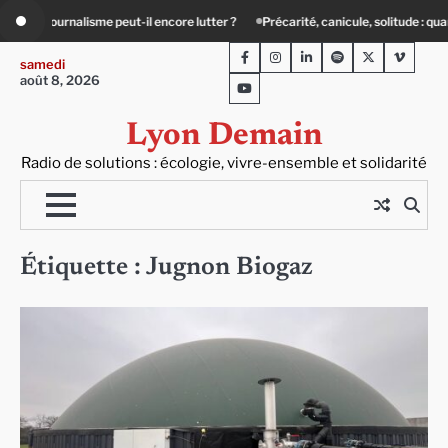
Skip
peut-il encore lutter ?
Précarité, canicule, solitude : quand le lien social devie
to
Facebook
Instagram
LinkedIn
Spotify
Twitter
Viméo
content
samedi
août 8, 2026
Youtube
Lyon Demain
Radio de solutions : écologie, vivre-ensemble et solidarité
Étiquette :
Jugnon Biogaz