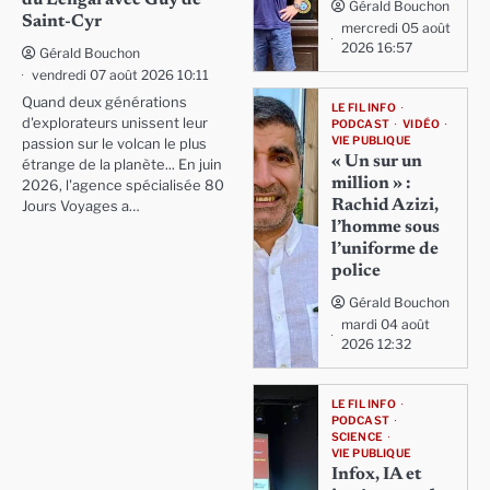
Gérald Bouchon
Saint-Cyr
mercredi 05 août
2026 16:57
Gérald Bouchon
vendredi 07 août 2026 10:11
Quand deux générations
LE FIL INFO
d'explorateurs unissent leur
PODCAST
VIDÉO
VIE PUBLIQUE
passion sur le volcan le plus
« Un sur un
étrange de la planète... En juin
million » :
2026, l'agence spécialisée 80
Rachid Azizi,
Jours Voyages a…
l’homme sous
l’uniforme de
police
Gérald Bouchon
mardi 04 août
2026 12:32
LE FIL INFO
PODCAST
SCIENCE
VIE PUBLIQUE
Infox, IA et